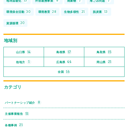
13
8
7
7
地球温暖化
外部連携事業
廃棄物
海ごみ問題
30
28
21
13
環境保全活動
環境教育
生物多様性
脱炭素
20
資源循環
地域別
14
17
15
山口県
島根県
鳥取県
1
44
21
他地方
広島県
岡山県
16
全国
カテゴリ
8
パートナーシップ紹介
51
主催事業報告
21
各種事例