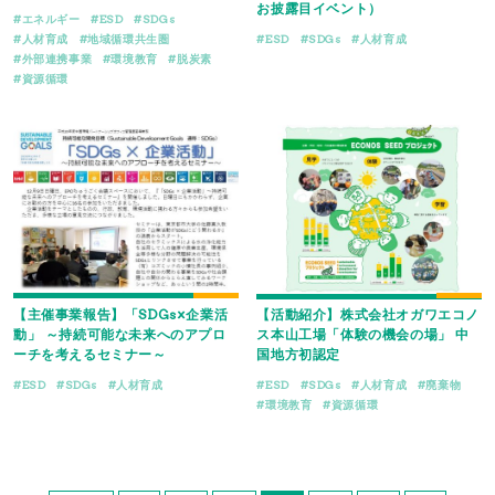
お披露目イベント）
エネルギー
ESD
SDGs
人材育成
地域循環共生圏
ESD
SDGs
人材育成
外部連携事業
環境教育
脱炭素
資源循環
【主催事業報告】「SDGs×企業活
【活動紹介】株式会社オガワエコノ
動」 ～持続可能な未来へのアプロ
ス本山工場「体験の機会の場」 中
ーチを考えるセミナー～
国地方初認定
ESD
SDGs
人材育成
ESD
SDGs
人材育成
廃棄物
環境教育
資源循環