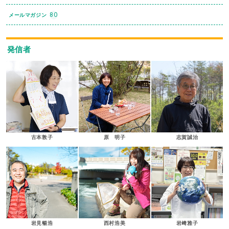
80
メールマガジン
発信者
古本敦子
原 明子
志賀誠治
岩見暢浩
西村浩美
岩﨑雅子