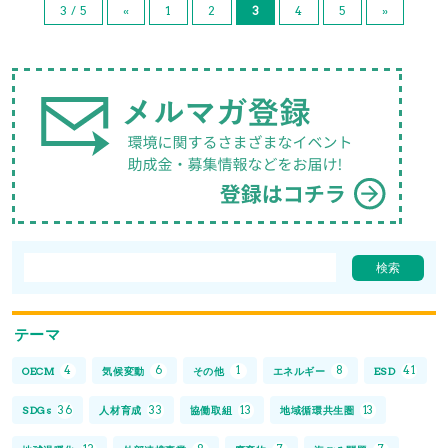
3 / 5
«
1
2
3
4
5
»
テーマ
4
6
1
8
41
OECM
気候変動
その他
エネルギー
ESD
36
33
13
13
SDGs
人材育成
協働取組
地域循環共生圏