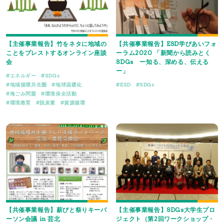
【主催事業報告】竹をネタに地域の
【共催事業報告】ESD学びあいフォ
ことをブレストするオンライン座談
ーラム2020 「新聞から読みとく
会
SDGs ー知る、深める、伝える
ー」
エネルギー
SDGs
地域循環共生圏
地球温暖化
ESD
SDGs
海ごみ問題
環境保全活動
環境教育
脱炭素
資源循環
【共催事業報告】薪びと祭りキーパ
【主催事業報告】SDGs大学生プロ
ーソン会議 in 芸北
ジェクト（第2回ワークショップ・