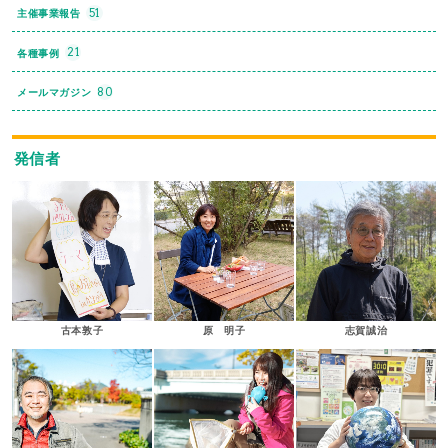
51
主催事業報告
21
各種事例
80
メールマガジン
発信者
古本敦子
原 明子
志賀誠治