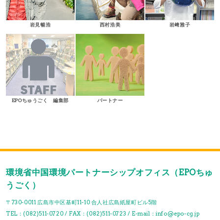
岩見暢浩
西村浩美
岩﨑雅子
EPOちゅうごく 編集部
パートナー
環境省中国環境パートナーシップオフィス（EPOちゅ
うごく）
〒730-0011 広島市中区基町11-10 合人社広島紙屋町ビル5階
TEL：(082)511-0720 / FAX：(082)511-0723 / E-mail：info@epo-cg.jp