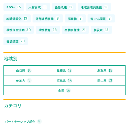
36
33
13
13
SDGs
人材育成
協働取組
地域循環共生圏
13
8
7
7
地球温暖化
外部連携事業
廃棄物
海ごみ問題
30
28
21
13
環境保全活動
環境教育
生物多様性
脱炭素
20
資源循環
地域別
14
17
15
山口県
島根県
鳥取県
1
44
21
他地方
広島県
岡山県
16
全国
カテゴリ
8
パートナーシップ紹介