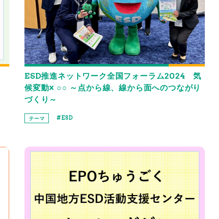
ESD推進ネットワーク全国フォーラム2024 気
候変動× ○○ ～点から線、線から面へのつながり
づくり～
ESD
テーマ