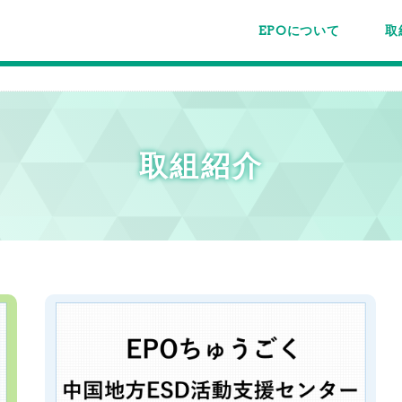
EPOについて
取
EPOちゅうごくについて
事業内容
スタッフ紹介
施設案内/利用案内
パー
主催
各種
メー
メル
取組紹介