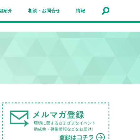
組紹介
相談・お問合せ
情報
トナーシップ紹介
事業報告
事例
ルマガジン
マガ登録
アクセスマップ
Q&A
お問合せ
情報検索
お知らせ
イベント・セミナー
トピック
公募
助成金・補助金
募集