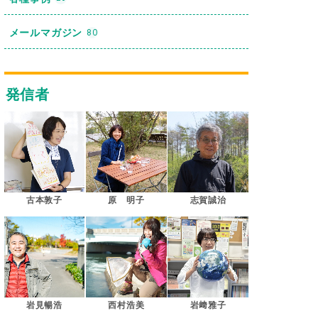
メールマガジン
80
発信者
古本敦子
原 明子
志賀誠治
岩見暢浩
西村浩美
岩﨑雅子