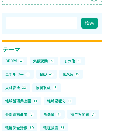
テーマ
OECM
気候変動
その他
4
6
1
エネルギー
ESD
SDGs
8
41
36
人材育成
協働取組
33
13
地域循環共生圏
地球温暖化
13
13
外部連携事業
廃棄物
海ごみ問題
8
7
7
環境保全活動
環境教育
30
28