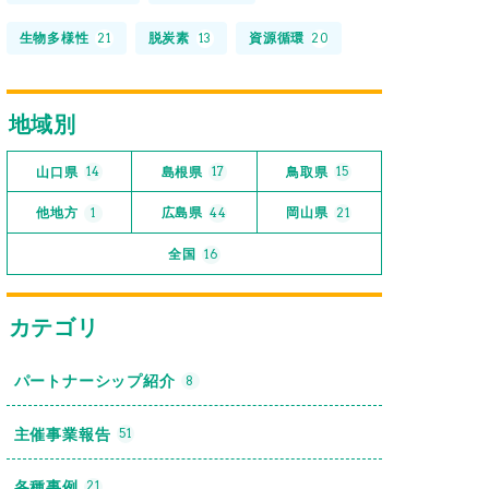
生物多様性
脱炭素
資源循環
21
13
20
地域別
山口県
島根県
鳥取県
14
17
15
他地方
広島県
岡山県
1
44
21
全国
16
カテゴリ
パートナーシップ紹介
8
主催事業報告
51
各種事例
21