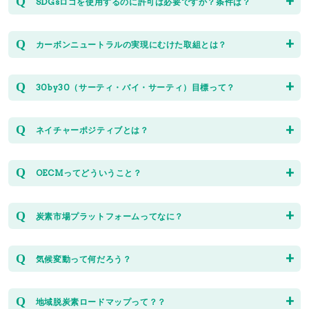
SDGsロゴを使用するのに許可は必要ですか？条件は？
さい。
全 国「
環境カウンセラー
」「
SDGs de 地方創生公認ファシ
リテーター
」「
講師依頼.com
」
環境省ローカルSDGs
SDGsのポスター・ロゴ・アイコンのダウンロード自体は、サ
カーボンニュートラルの実現にむけた取組とは？
＞
http://chiikijunkan.env.go.jp/
イトから自由にでき、企業や担当者の登録は必要ありませ
鳥取県「
とっとり環境教育・学習アドバイザー
」「
とっとり
ん。
SDGs伝道師
」
作り方を学ぶ
環境省では、新たな地域の創造や国民のライフスタイルの転
30by30（サーティ・バイ・サーティ）目標って？
＞
http://chiikijunkan.env.go.jp/manabu/
各国政府や政府間機関、非営利組織、民間セクターを含め、
換など、カーボンニュートラルに向けた需要創出の観点に力
島根県「
しまね環境アドバイザー
」「
しまねエコライフサポ
国連システム以外の主体は、以下に定める要件に従い、SDGs
を入れながら、政府一丸となって取組を推進しています。
ーター
」「
しまねソーシャル人材図鑑
」
地域循環共生圏創造の手引き
生物多様性の損失を止め、人と自然との結びつきを取り戻す
ロゴ・バージョン2、SDGsカラーホイール、および17の4
ネイチャーポジティブとは？
＞
環境省ホームページ「脱炭素ポータル」をご参照ください。
（回復させる＝ネイチャーポジティブ）というゴールに向け
岡山県「
協働による環境学習出前講座
」「
岡山環境カウンセ
SDGsアイコンを使用できます。
http://chiikijunkan.env.go.jp/pdf/manabu/souzounotebiki.
て、2030年までに、陸と海の30％以上を健全な生態系とし
ラー協会
」「
講師・ボランティア
」「
SDGs 出前授業
」
脱炭素ポータル
「ネイチャーポジティブ（自然再興）」とは、生物多様性の
商業用途および資金調達目的での使用申請に関しては、
ガイ
て効果的に保全しようとする目標です。
OECMってどういうこと？
法政大学の川久保先生のサイト
＞
https://ondankataisaku.env.go.jp/carbon_neutral/
損失を止め、回復軌道に乗せることを意味します。
広島県「
広島県環境学習講師
」「
SDGs学習会講師派遣
」「
ひ
ドライン（日本語）
に記載してある国連本部の担当窓口に、
「ローカルSDGsプラットフォーム」データベース
詳しくはこちら↓↓↓
ろしま里山・チーム500
」
2030年までに「ネイチャーポジティブ（自然再興）」を実現
＜愛知目標11＞の中の「その他の効果的な地域をベースとす
英語で直接にお問い合わせください。
＞
https://local-sdgs-research.net/
https://epo-cg.jp/blog/30by30/
炭素市場プラットフォームってなに？
することが、2050年ビジョンの達成に向けた短期目標です。
る手段（Other effective area-based conservation
山口県「
環境学習指導者の派遣
」
SDGsロゴおよびアイコンの使用に関する許諾申請や問い合わ
measures）」の頭文字をとって『OECMs』と呼ばれるよう
詳しくはこちら↓↓↓
炭素市場とは、
炭素排出に価格を付けるカーボンマーケット
せは国連本部（ニューヨーク）が一括して対応しています。
になりました。
気候変動って何だろう？
「J-GBFネイチャーポジティブ宣言」
（炭素市場）のこと
で、CO2排出削減量を価値と見なして、
国立公園などの保護地区ではないけれども、生物多様性を効
炭素へ価格付け（カーボンプライシング）し、金融商品化
通常は数十年かそれよりも長い期間持続する、気温および気
果的にかつ長期的に域内保全に貢献する地域のこと
をそう呼
（クレジット化）したものを取引する場
のことです。
地域脱炭素ロードマップって？？
象パターンの長期的な状態の変化。