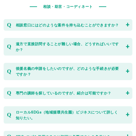
(*コピーを除く)
相談・助言・コーディネート
相談窓口にはどのような案件を持ち込むことができますか？
環境保全活動や環境学習(ESD)に関わる活動・取組に関するも
遠方で直接訪問することが難しい場合、どうすればいいです
のであれば、どのようなことでも、まずはご相談ください。
か？
専従のスタッフが直接お答えするほか、内容に応じて、専門
家や専門機関、活動団体などをご紹介します。
電話、ファックス、電子メール、ホームページの
「お問い合
後援名義の申請をしたいのですが、どのような手続きが必要
わせフォーム」をご利用ください。
例）これから環境保全活動に参加してみたい。
ですか？
環境学習や講演にふさわしい講師・講演者を紹介してほし
い。
講演会、講習会、展示会、普及・啓発運動、その他の行事等
専門の講師を探しているのですが、紹介は可能ですか？
●●の分野で活動している環境NPOを紹介してほしい。
に対し、原則として、EPOちゅうごくとして行事の趣旨に賛
環境保全活動の組織を立ち上げたいが、具体的にどうすれば
同し、積極的に後援をする価値のある主催者、行事内容であ
今までEPOちゅうごくと関わりのある方々へ、お繋ぎするこ
いいかわからない。
れば、後援名義を使用できます。その際には、行事の申請
ローカルSDGs（地域循環共生圏）ビジネスについて詳しく
とができるかもしれませんので、
お気軽にご相談ください
。
環境保全活動のイベントの企画・運営を協働で行いたい。
知りたい。
書、結果の報告書、その他必要な書類の提出が必要です。
詳
また、講師派遣については、様々な人材登録制度などもござ
活動を続けるために公的支援を受けたい。
しくはお問い合わせください。
います。以下をご参照くださいませ。
環境省のホームページ「環境省ローカルSDGs」をご参照くだ
など