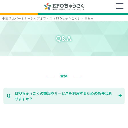
メニ
中国環境パートナーシップオフィス（EPOちゅうごく）
>
Ｑ＆Ａ
Q&A
全体
EPOちゅうごくの施設やサービスを利用するための条件はあ
りますか？
環境保全活動や環境教育(ESD)に関わる内容のものであれば、
個人、団体、企業、公的機関を問わず、どなたでも無料(*)で
ご利用いただけます。