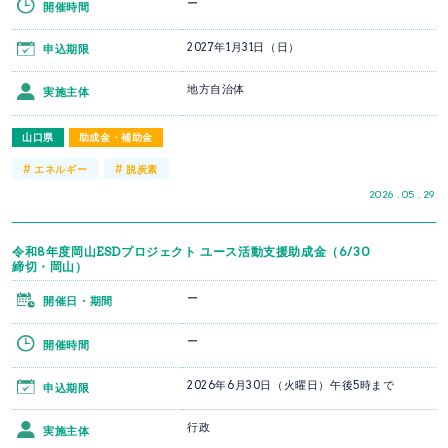
ー
開催時間
2027年1月31日（日）
申込期限
地方自治体
実施主体
山口県
助成金・補助金
#
#
エネルギー
脱炭素
2026 . 05 . 29
令和8年度岡山ESDプロジェクト ユース活動支援助成金（6/30
締切・岡山）
ー
開催日・期間
ー
開催時間
2026年6月30日（火曜日）午後5時まで
申込期限
行政
実施主体