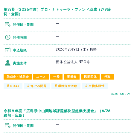
第37期（2026年度）プロ・ナトゥーラ・ファンド助成（7/9締
切・全国）
ー
開催日・期間
ー
開催時間
2026年7月9日（木）18時
申込期限
団体 公益法人 NPO等
実施主体
助成金・補助金
ユース
一般
事業者
民間団体
行政
#
#
#
#
SDGs
海ごみ問題
環境保全活動
生物多様性
2026 . 05 . 29
令和８年度「広島県中山間地域課題解決型起業支援金」（6/26
締切・広島）
ー
開催日・期間