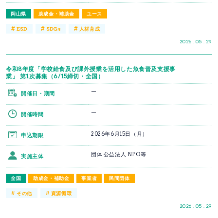
岡山県
助成金・補助金
ユース
#
#
#
ESD
SDGs
人材育成
2026 . 05 . 29
令和8年度「学校給食及び課外授業を活用した魚食普及支援事
業」 第1次募集（6/15締切・全国）
ー
開催日・期間
ー
開催時間
2026年6月15日（月）
申込期限
団体 公益法人 NPO等
実施主体
全国
助成金・補助金
事業者
民間団体
#
#
その他
資源循環
2026 . 05 . 29