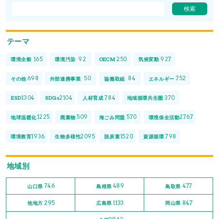
テーマ
165
92
250
927
環境全般
環境汚染
OECM
気候変動
698
50
84
752
その他
外部連携事業
協働取組
エネルギー
1304
2104
784
370
ESD
SDGs
人材育成
地域循環共生圏
1225
509
570
2767
地球温暖化
廃棄物
海ごみ問題
環境保全活動
1936
2095
1520
798
環境教育
生物多様性
脱炭素
資源循環
地域別
746
489
477
山口県
島根県
鳥取県
295
1133
847
他地方
広島県
岡山県