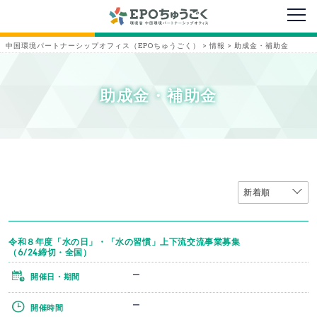
メニ
中国環境パートナーシップオフィス（EPOちゅうごく）
>
情報
>
助成金・補助金
助成金・補助金
令和８年度「水の日」・「水の習慣」上下流交流事業募集
（6/24締切・全国）
ー
開催日・期間
ー
開催時間