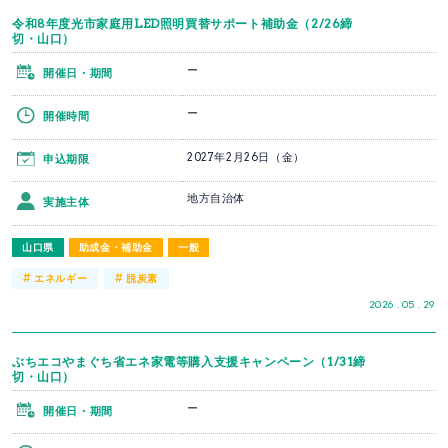
令和8年度光市家庭用LED照明買替サポート補助金（2/26締
切・山口）
ー
開催日・期間
ー
開催時間
2027年2月26日（金）
申込期限
地方自治体
実施主体
山口県
助成金・補助金
一般
#
#
エネルギー
脱炭素
2026 . 05 . 29
ぶちエコやまぐち省エネ家電等購入支援キャンペーン（1/31締
切・山口）
ー
開催日・期間