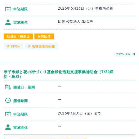
2026年6月24日（水）事務局必着
申込期限
団体 公益法人 NPO等
実施主体
助成金・補助金
民間団体
#
#
SDGs
地域循環共生圏
2026 . 06 . 11
米子市緑と花の街づくり基金緑化活動支援事業補助金（7/31締
切・鳥取）
ー
開催日・期間
ー
開催時間
2026年7月31日（金）まで
申込期限
ー
実施主体