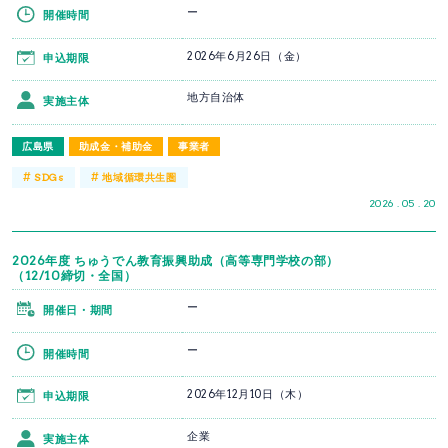
ー
開催時間
2026年6月26日（金）
申込期限
地方自治体
実施主体
広島県
助成金・補助金
事業者
#
#
SDGs
地域循環共生圏
2026 . 05 . 20
2026年度 ちゅうでん教育振興助成（高等専門学校の部）
（12/10締切・全国）
ー
開催日・期間
ー
開催時間
2026年12月10日（木）
申込期限
企業
実施主体