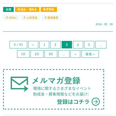
全国
助成金・補助金
教育関係
#
#
#
SDGs
人材育成
環境教育
2026 . 05 . 20
3 / 91
«
1
2
3
4
5
...
10
20
30
...
»
最後 »