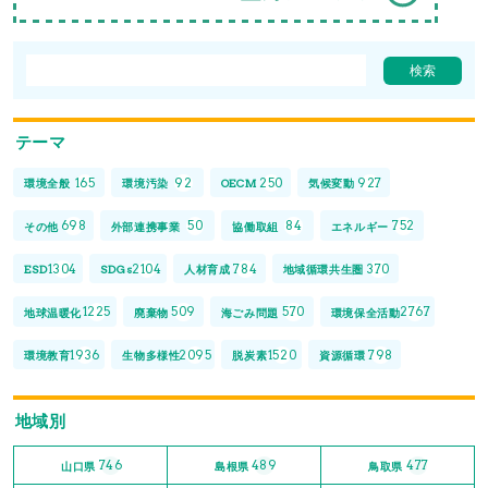
テーマ
165
92
250
927
環境全般
環境汚染
OECM
気候変動
698
50
84
752
その他
外部連携事業
協働取組
エネルギー
1304
2104
784
370
ESD
SDGs
人材育成
地域循環共生圏
1225
509
570
2767
地球温暖化
廃棄物
海ごみ問題
環境保全活動
1936
2095
1520
798
環境教育
生物多様性
脱炭素
資源循環
地域別
746
489
477
山口県
島根県
鳥取県