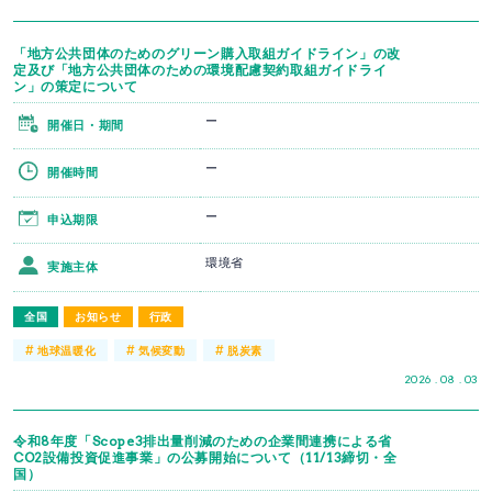
「地方公共団体のためのグリーン購入取組ガイドライン」の改
定及び「地方公共団体のための環境配慮契約取組ガイドライ
ン」の策定について
ー
開催日・期間
ー
開催時間
ー
申込期限
環境省
実施主体
全国
お知らせ
行政
#
#
#
地球温暖化
気候変動
脱炭素
2026 . 08 . 03
令和8年度「Scope3排出量削減のための企業間連携による省
CO2設備投資促進事業」の公募開始について（11/13締切・全
国）