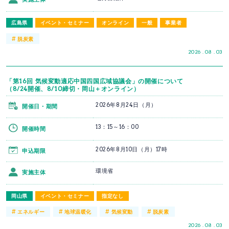
広島県
イベント・セミナー
オンライン
一般
事業者
#
脱炭素
2026 . 08 . 03
「第16回 気候変動適応中国四国広域協議会」の開催について
（8/24開催、8/10締切・岡山＋オンライン）
2026年8月24日（月）
開催日・期間
13：15～16：00
開催時間
2026年8月10日（月）17時
申込期限
環境省
実施主体
岡山県
イベント・セミナー
指定なし
#
#
#
#
エネルギー
地球温暖化
気候変動
脱炭素
2026 . 08 . 03