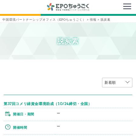
メニ
中国環境パートナーシップオフィス（EPOちゅうごく）
>
情報
>
脱炭素
脱炭素
第37回コメリ緑資金環境助成（10/24締切・全国）
ー
開催日・期間
ー
開催時間