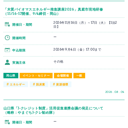
「木質バイオマスエネルギー推進講座2026」真庭市現地研修
（11/16-17開催、9/4締切・岡山）
2026年11月16日（月）～17日（火）【1泊2
開催日・期間
日】
ー
開催時間
2026年9月4日（金）17:00まで
申込期限
その他
実施主体
岡山県
イベント・セミナー
会場開催
一般
#
#
#
エネルギー
脱炭素
資源循環
2026 . 08 . 04
山口県「J-クレジット制度」活用促進連携会議の発足について
（略称：やまぐちJ-クレ勧め隊）
ー
開催日・期間