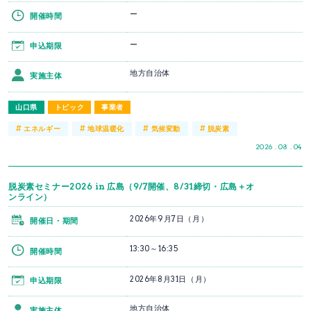
ー
開催時間
ー
申込期限
地方自治体
実施主体
山口県
トピック
事業者
#
#
#
#
エネルギー
地球温暖化
気候変動
脱炭素
2026 . 08 . 04
脱炭素セミナー2026 in 広島（9/7開催、8/31締切・広島＋オ
ンライン）
2026年9月7日（月）
開催日・期間
13:30～16:35
開催時間
2026年8月31日（月）
申込期限
地方自治体
実施主体