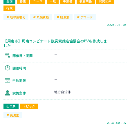
全国
募集
ユース
一般
事業者
教育関係
民間団体
行政
#
#
#
#
地球温暖化
気候変動
脱炭素
アワード
2026 . 08 . 06
【周南市】周南コンビナート脱炭素推進協議会のPVを作成しま
した
ー
開催日・期間
ー
開催時間
ー
申込期限
地方自治体
実施主体
山口県
トピック
#
脱炭素
2026 . 08 . 04