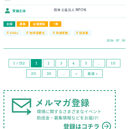
団体 公益法人 NPO等
実施主体
全国
募集
会場開催
一般
#
#
#
#
SDGs
地球温暖化
気候変動
脱炭素
2026 . 07 . 30
1 / 152
1
2
3
4
5
...
10
20
30
...
»
最後 »