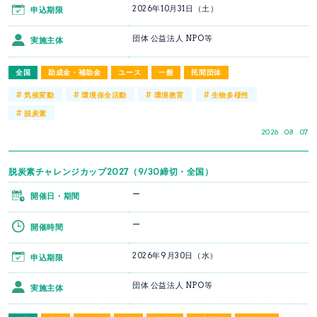
2026年10月31日（土）
申込期限
団体 公益法人 NPO等
実施主体
全国
助成金・補助金
ユース
一般
民間団体
#
#
#
#
気候変動
環境保全活動
環境教育
生物多様性
#
脱炭素
2026 . 08 . 07
脱炭素チャレンジカップ2027（9/30締切・全国）
ー
開催日・期間
ー
開催時間
2026年9月30日（水）
申込期限
団体 公益法人 NPO等
実施主体