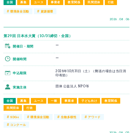
全国
募集
ユース
事業者
教育関係
民間団体
行政
#
#
環境保全活動
資源循環
2026 . 08 . 06
第29回 日本水大賞（10/31締切・全国）
ー
開催日・期間
ー
開催時間
2026年10月31日（土）（郵送の場合は当日消
申込期限
印有効）
団体 公益法人 NPO等
実施主体
全国
募集
ユース
一般
事業者
子ども向け
教育関係
民間団体
行政
#
#
#
#
SDGs
環境保全活動
生物多様性
アワード
#
コンクール
2026 . 08 . 05