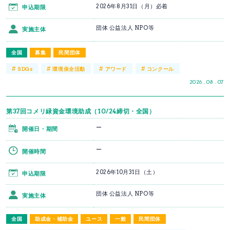
2026年8月31日（月）必着
申込期限
団体 公益法人 NPO等
実施主体
全国
募集
民間団体
#
#
#
#
SDGs
環境保全活動
アワード
コンクール
2026 . 08 . 07
第37回コメリ緑資金環境助成（10/24締切・全国）
ー
開催日・期間
ー
開催時間
2026年10月31日（土）
申込期限
団体 公益法人 NPO等
実施主体
全国
助成金・補助金
ユース
一般
民間団体