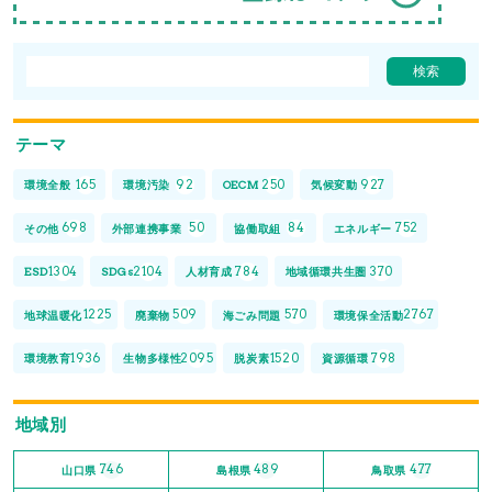
テーマ
165
92
250
927
環境全般
環境汚染
OECM
気候変動
698
50
84
752
その他
外部連携事業
協働取組
エネルギー
1304
2104
784
370
ESD
SDGs
人材育成
地域循環共生圏
1225
509
570
2767
地球温暖化
廃棄物
海ごみ問題
環境保全活動
1936
2095
1520
798
環境教育
生物多様性
脱炭素
資源循環
地域別
746
489
477
山口県
島根県
鳥取県