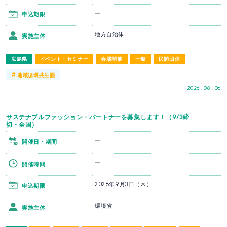
ー
申込期限
地方自治体
実施主体
広島県
イベント・セミナー
会場開催
一般
民間団体
#
地域循環共生圏
2026 . 08 . 06
サステナブルファッション・パートナーを募集します！（9/3締
切・全国）
ー
開催日・期間
ー
開催時間
2026年9月3日（木）
申込期限
環境省
実施主体