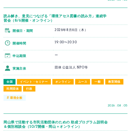
読み解き、意見につなげる「環境アセス図書の読み方」連続学
習会（8/6開催・オンライン）
2026年8月6日（木）
開催日・期間
19:00〜20:30
開催時間
ー
申込期限
団体 公益法人 NPO等
実施主体
全国
イベント・セミナー
オンライン
ユース
一般
教育関係
民間団体
行政
#
環境全般
2026 . 08 . 05
岡山県で活動する市民活動団体のための 助成プログラム説明会
＆個別相談会（10/7開催・岡山＋オンライン）