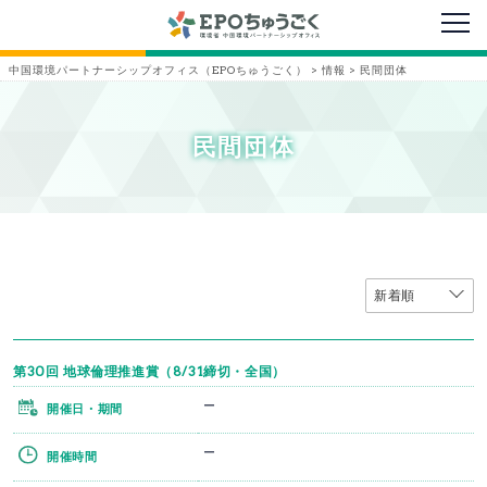
メニ
中国環境パートナーシップオフィス（EPOちゅうごく）
>
情報
>
民間団体
民間団体
第30回 地球倫理推進賞（8/31締切・全国）
ー
開催日・期間
ー
開催時間