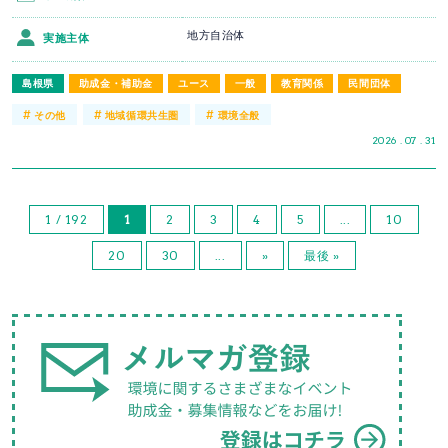
地方自治体
実施主体
島根県
助成金・補助金
ユース
一般
教育関係
民間団体
#
#
#
その他
地域循環共生圏
環境全般
2026 . 07 . 31
1 / 192
1
2
3
4
5
...
10
20
30
...
»
最後 »