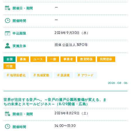
ー
開催日・期間
ー
開催時間
2026年9月30日（水）
申込期限
団体 公益法人 NPO等
実施主体
全国
募集
ユース
一般
事業者
教育関係
民間団体
行政
#
#
#
#
地球温暖化
気候変動
脱炭素
アワード
2026 . 08 . 06
世界が注目する音戸へ。～音戸の瀬戸公園再整備が変える、ま
ちの未来とスモールビジネス～（8/29開催・広島）
2026年8月29日（土）
開催日・期間
14:00〜15:30
開催時間