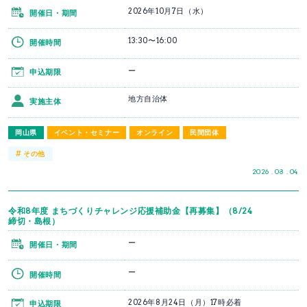
2026年10月7日（水）
開催日・期間
13:30〜16:00
開催時間
ー
申込期限
地方自治体
実施主体
岡山県
イベント・セミナー
オンライン
民間団体
#
その他
2026 . 08 . 04
令和8年度 まちづくりチャレンジ応援補助金【再募集】（8/24
締切・島根）
ー
開催日・期間
ー
開催時間
2026年8月24日（月）17時必着
申込期限