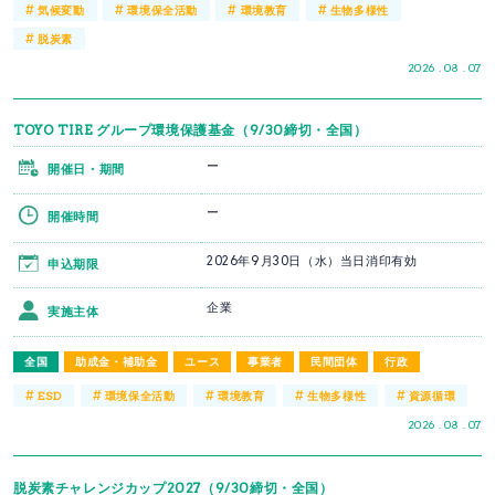
#
#
#
#
気候変動
環境保全活動
環境教育
生物多様性
#
脱炭素
2026 . 08 . 07
TOYO TIRE グループ環境保護基金（9/30締切・全国）
ー
開催日・期間
ー
開催時間
2026年9月30日（水）当日消印有効
申込期限
企業
実施主体
全国
助成金・補助金
ユース
事業者
民間団体
行政
#
#
#
#
#
ESD
環境保全活動
環境教育
生物多様性
資源循環
2026 . 08 . 07
脱炭素チャレンジカップ2027（9/30締切・全国）