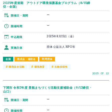
2025年度前期 アウトドア環境保護基金プログラム（8/15締
切・全国）
ー
開催日・期間
ー
開催時間
2025年8月15日（金）
申込期限
団体 公益法人 NPO等
実施主体
全国
助成金・補助金
民間団体
#
#
#
環境保全活動
環境教育
生物多様性
2025 . 07 . 22
下関市 令和7年度 景観まちづくり活動支援補助金（9/17締切・
山口）
ー
開催日・期間
ー
開催時間