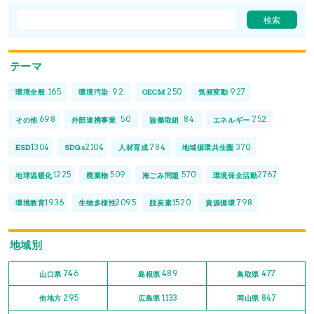
テーマ
165
92
250
927
環境全般
環境汚染
OECM
気候変動
698
50
84
752
その他
外部連携事業
協働取組
エネルギー
1304
2104
784
370
ESD
SDGs
人材育成
地域循環共生圏
1225
509
570
2767
地球温暖化
廃棄物
海ごみ問題
環境保全活動
1936
2095
1520
798
環境教育
生物多様性
脱炭素
資源循環
地域別
746
489
477
山口県
島根県
鳥取県
295
1133
847
他地方
広島県
岡山県