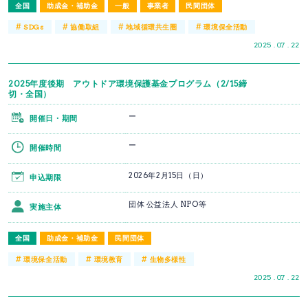
全国
助成金・補助金
一般
事業者
民間団体
#
#
#
#
SDGs
協働取組
地域循環共生圏
環境保全活動
2025 . 07 . 22
2025年度後期 アウトドア環境保護基金プログラム（2/15締
切・全国）
ー
開催日・期間
ー
開催時間
2026年2月15日（日）
申込期限
団体 公益法人 NPO等
実施主体
全国
助成金・補助金
民間団体
#
#
#
環境保全活動
環境教育
生物多様性
2025 . 07 . 22