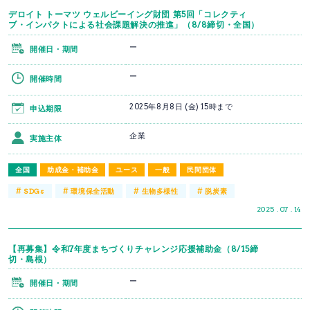
デロイト トーマツ ウェルビーイング財団 第5回「コレクティ
ブ・インパクトによる社会課題解決の推進」（8/8締切・全国）
ー
開催日・期間
ー
開催時間
2025年8月8日 (金) 15時まで
申込期限
企業
実施主体
全国
助成金・補助金
ユース
一般
民間団体
#
#
#
#
SDGs
環境保全活動
生物多様性
脱炭素
2025 . 07 . 14
【再募集】令和7年度まちづくりチャレンジ応援補助金（8/15締
切・島根）
ー
開催日・期間