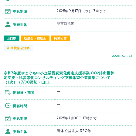
2025年9月17日（水）17時まで
申込期限
地方自治体
実施主体
山口県
助成金・補助金
民間団体
#
環境保全活動
2025 . 07 . 22
令和7年度やまぐち中小企業脱炭素化促進支援事業 CO2排出量算
定支援・脱炭素化コンサルティング支援希望企業募集について
（1次）（7/30締切・山口）
ー
開催日・期間
ー
開催時間
2025年7月30日 17時まで
申込期限
団体 公益法人 NPO等
実施主体