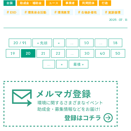
全国
助成金・補助金
ユース
事業者
民間団体
行政
#
#
#
#
#
ESD
環境保全活動
環境教育
生物多様性
資源循環
2025 . 07 . 11
20 / 91
« 先頭
«
...
10
...
18
19
20
21
22
...
30
40
50
...
»
最後 »