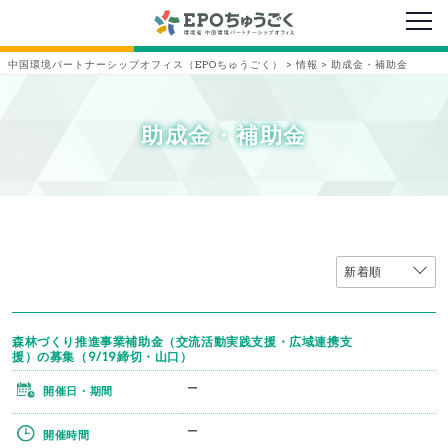
メニ
中国環境パートナーシップオフィス（EPOちゅうごく）
>
情報
>
助成金・補助金
助成金・補助金
森林づくり推進事業補助金（交流活動実践支援・広域連携支
援）の募集（9/19締切・山口）
ー
開催日・期間
ー
開催時間