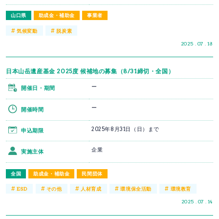
山口県
助成金・補助金
事業者
#
#
気候変動
脱炭素
2025 . 07 . 18
日本山岳遺産基金 2025度 候補地の募集（8/31締切・全国）
ー
開催日・期間
ー
開催時間
2025年8月31日（日）まで
申込期限
企業
実施主体
全国
助成金・補助金
民間団体
#
#
#
#
#
ESD
その他
人材育成
環境保全活動
環境教育
2025 . 07 . 14