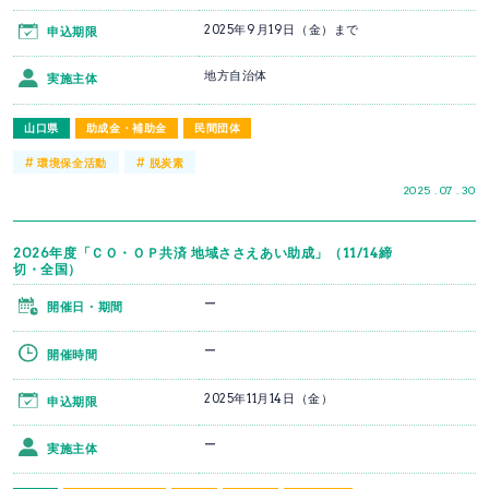
2025年9月19日（金）まで
申込期限
地方自治体
実施主体
山口県
助成金・補助金
民間団体
#
#
環境保全活動
脱炭素
2025 . 07 . 30
2026年度「ＣＯ・ＯＰ共済 地域ささえあい助成」（11/14締
切・全国）
ー
開催日・期間
ー
開催時間
2025年11月14日（金）
申込期限
ー
実施主体