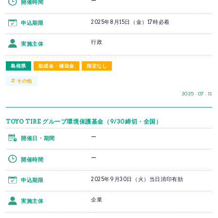
ー
開催時間
2025年8月15日（金）17時必着
申込期限
行政
実施主体
島根県
助成金・補助金
指定なし
#
その他
2025 . 07 . 11
TOYO TIRE グループ環境保護基金（9/30締切・全国）
ー
開催日・期間
ー
開催時間
2025年9月30日（火）当日消印有効
申込期限
企業
実施主体