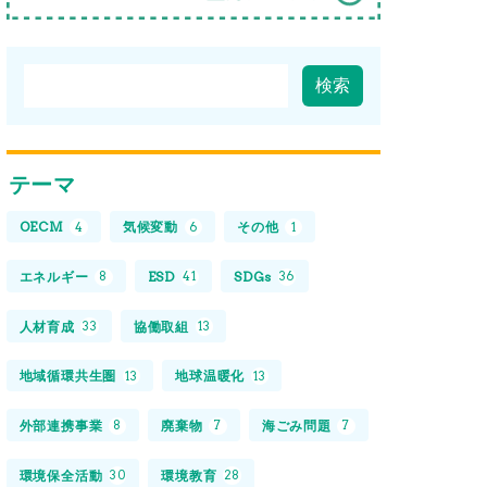
テーマ
OECM
気候変動
その他
4
6
1
エネルギー
ESD
SDGs
8
41
36
人材育成
協働取組
33
13
地域循環共生圏
地球温暖化
13
13
外部連携事業
廃棄物
海ごみ問題
8
7
7
環境保全活動
環境教育
30
28