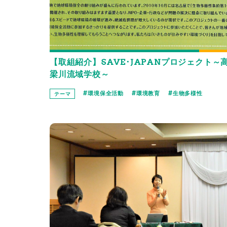
【取組紹介】SAVE･JAPANプロジェクト～
梁川流域学校～
環境保全活動
環境教育
生物多様性
テーマ