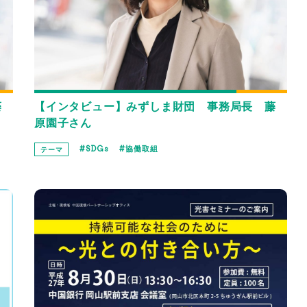
藤
【インタビュー】みずしま財団 事務局長 藤
原園子さん
SDGs
協働取組
テーマ