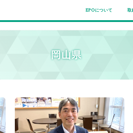
EPOについて
取
EPOちゅうごくについて
事業内容
スタッフ紹介
施設案内/利用案内
パー
主催
各種
メー
メル
岡山県