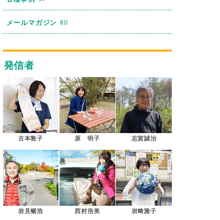
メールマガジン
80
発信者
古本敦子
原 明子
志賀誠治
岩見暢浩
西村浩美
岩﨑雅子