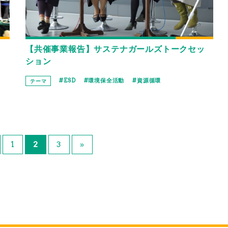
ミ
【共催事業報告】サステナガールズトークセッ
ション
ESD
環境保全活動
資源循環
テーマ
1
2
3
»