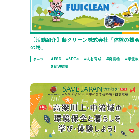
【活動紹介】藤クリーン株式会社「体験の機
の場」
ESD
SDGs
人材育成
廃棄物
環境教
テーマ
資源循環