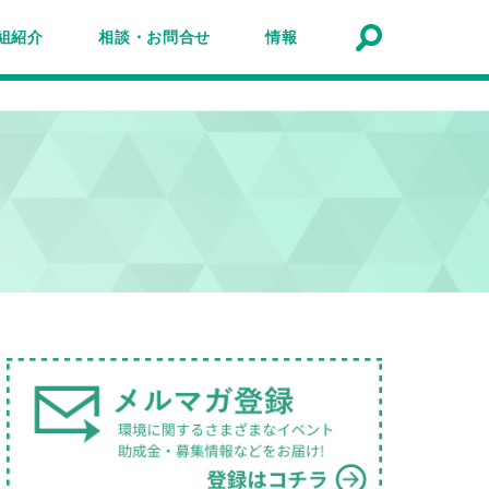
組紹介
相談・お問合せ
情報
トナーシップ紹介
事業報告
事例
ルマガジン
マガ登録
アクセスマップ
Q&A
お問合せ
情報検索
お知らせ
イベント・セミナー
トピック
公募
助成金・補助金
募集