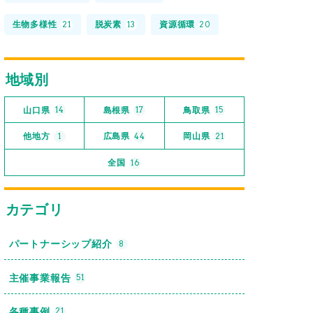
生物多様性
脱炭素
資源循環
21
13
20
地域別
山口県
島根県
鳥取県
14
17
15
他地方
広島県
岡山県
1
44
21
全国
16
カテゴリ
パートナーシップ紹介
8
主催事業報告
51
各種事例
21