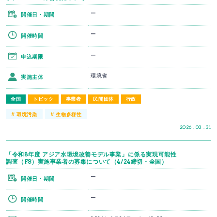
ー
開催日・期間
ー
開催時間
ー
申込期限
環境省
実施主体
全国
トピック
事業者
民間団体
行政
#
#
環境汚染
生物多様性
2026 . 03 . 31
「令和8年度 アジア水環境改善モデル事業」に係る実現可能性
調査（FS）実施事業者の募集について（4/24締切・全国）
ー
開催日・期間
ー
開催時間