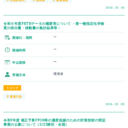
2026 . 03 . 06
令和６年度PRTRデータの概要等について －第一種指定化学物
質の排出量・移動量の集計結果等－
ー
開催日・期間
ー
開催時間
ー
申込期限
環境省
実施主体
トピック
#
環境汚染
2026 . 03 . 05
令和7年度 補正予算PFOS等の濃度低減のための対策技術の実証
事業の公募について（3/27締切・全国）