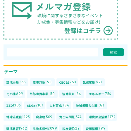
テーマ
165
93
250
927
環境全般
環境汚染
OECM
気候変動
699
50
84
754
その他
外部連携事業
協働取組
エネルギー
1306
2107
784
371
ESD
SDGs
人材育成
地域循環共生圏
1225
509
574
2772
地球温暖化
廃棄物
海ごみ問題
環境保全活動
1942
2099
1522
799
環境教育
生物多様性
脱炭素
資源循環