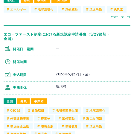
#
#
#
#
#
エネルギー
地球温暖化
気候変動
環境汚染
脱炭素
2026 . 03 . 13
エコ・ファースト制度における新規認定申請募集（5/29締切・
全国）
ー
開催日・期間
ー
開催時間
2026年5月29日（金）
申込期限
環境省
実施主体
全国
募集
事業者
#
#
#
#
OECM
協働取組
地域循環共生圏
地球温暖化
#
#
#
#
外部連携事業
廃棄物
気候変動
海ごみ問題
#
#
#
#
環境保全活動
環境全般
環境教育
環境汚染
#
#
#
生物多様性
脱炭素
資源循環