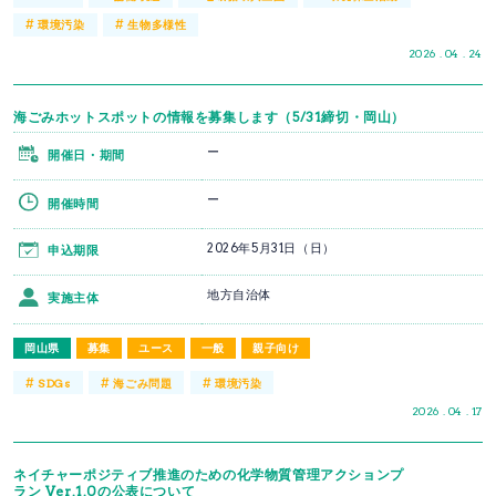
#
#
環境汚染
生物多様性
2026 . 04 . 24
海ごみホットスポットの情報を募集します（5/31締切・岡山）
ー
開催日・期間
ー
開催時間
2026年5月31日（日）
申込期限
地方自治体
実施主体
岡山県
募集
ユース
一般
親子向け
#
#
#
SDGs
海ごみ問題
環境汚染
2026 . 04 . 17
ネイチャーポジティブ推進のための化学物質管理アクションプ
ラン Ver.1.0の公表について