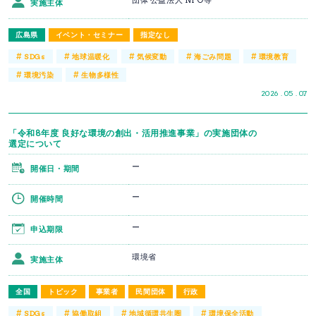
団体 公益法人 NPO等
実施主体
広島県
イベント・セミナー
指定なし
#
#
#
#
#
SDGs
地球温暖化
気候変動
海ごみ問題
環境教育
#
#
環境汚染
生物多様性
2026 . 05 . 07
「令和8年度 良好な環境の創出・活用推進事業」の実施団体の
選定について
ー
開催日・期間
ー
開催時間
ー
申込期限
環境省
実施主体
全国
トピック
事業者
民間団体
行政
#
#
#
#
SDGs
協働取組
地域循環共生圏
環境保全活動