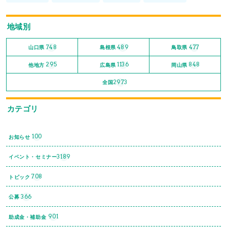
地域別
748
489
477
山口県
島根県
鳥取県
295
1136
848
他地方
広島県
岡山県
2973
全国
カテゴリ
100
お知らせ
3189
イベント・セミナー
708
トピック
366
公募
901
助成金・補助金