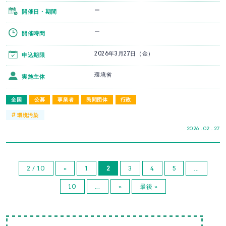
ー
開催日・期間
ー
開催時間
2026年3月27日（金）
申込期限
環境省
実施主体
全国
公募
事業者
民間団体
行政
#
環境汚染
2026 . 02 . 27
2 / 10
«
1
2
3
4
5
...
10
...
»
最後 »