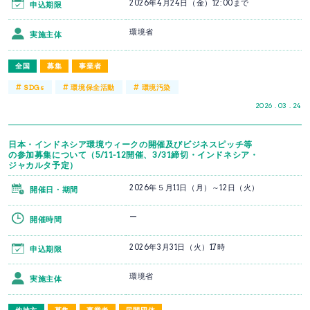
2026年4月24日（金）12:00まで
申込期限
環境省
実施主体
全国
募集
事業者
#
#
#
SDGs
環境保全活動
環境汚染
2026 . 03 . 24
日本・インドネシア環境ウィークの開催及びビジネスピッチ等
の参加募集について（5/11-12開催、3/31締切・インドネシア・
ジャカルタ予定）
2026年５月11日（月）～12日（火）
開催日・期間
ー
開催時間
2026年3月31日（火）17時
申込期限
環境省
実施主体
他地方
募集
事業者
民間団体