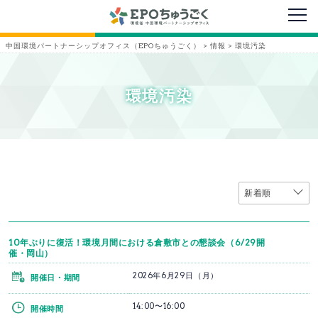
メニ
中国環境パートナーシップオフィス（EPOちゅうごく）
>
情報
>
環境汚染
環境汚染
10年ぶりに復活！環境月間における倉敷市との懇談会（6/29開
催・岡山）
2026年6月29日（月）
開催日・期間
14:00〜16:00
開催時間