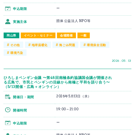
ー
申込期限
団体 公益法人 NPO等
実施主体
岡山県
イベント・セミナー
会場開催
一般
#
#
#
#
その他
地球温暖化
海ごみ問題
環境保全活動
#
環境汚染
2026 . 05 . 13
ひろしまペンギン会議 〜第48回南極条約協議国会議が開催され
る広島で、市民とペンギンの目線から南極と平和を語り合う〜
（5/13開催・広島＋オンライン）
2026年5月13日（水）
開催日・期間
19:00～21:00
開催時間
ー
申込期限