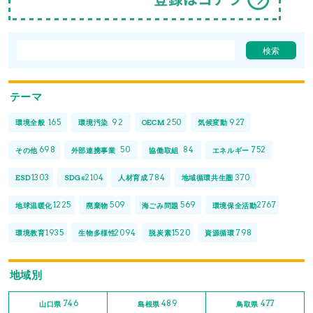
テーマ
165
92
250
927
環境全般
環境汚染
OECM
気候変動
698
50
84
752
その他
外部連携事業
協働取組
エネルギー
1303
2104
784
370
ESD
SDGs
人材育成
地域循環共生圏
1225
509
569
2767
地球温暖化
廃棄物
海ごみ問題
環境保全活動
1935
2094
1520
798
環境教育
生物多様性
脱炭素
資源循環
地域別
746
489
477
山口県
島根県
鳥取県