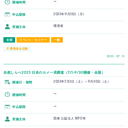
ー
開催時間
2023年9月11日（月）
申込期限
環境省
実施主体
全国
イベント・セミナー
一般
#
環境保全活動
2023 . 07 . 11
自然しらべ2023 日本のカメ一斉調査（7/1-9/30開催・全国）
2023年7月1日（土）～9月30日（土）
開催日・期間
ー
開催時間
ー
申込期限
団体 公益法人 NPO等
実施主体