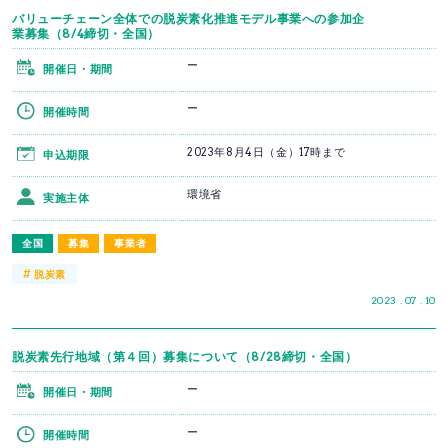
バリューチェーン全体での脱炭素化推進モデル事業への参加企
業募集（8/4締切・全国）
ー
開催日・期間
ー
開催時間
2023年8月4日（金）17時まで
申込期限
環境省
実施主体
全国
募集
事業者
#
脱炭素
2023 . 07 . 10
脱炭素先行地域（第４回）募集について（8/28締切・全国）
ー
開催日・期間
ー
開催時間