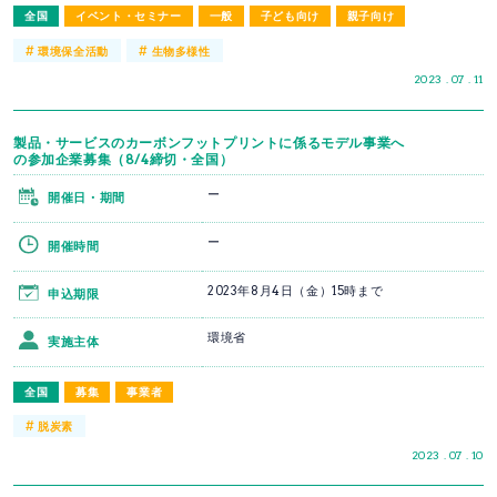
全国
イベント・セミナー
一般
子ども向け
親子向け
#
#
環境保全活動
生物多様性
2023 . 07 . 11
製品・サービスのカーボンフットプリントに係るモデル事業へ
の参加企業募集（8/4締切・全国）
ー
開催日・期間
ー
開催時間
2023年8月4日（金）15時まで
申込期限
環境省
実施主体
全国
募集
事業者
#
脱炭素
2023 . 07 . 10