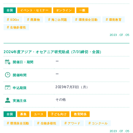
全国
イベント・セミナー
オンライン
一般
#
#
#
#
#
SDGs
廃棄物
海ごみ問題
環境保全活動
環境教育
#
生物多様性
2023 . 07 . 05
2024年度アジア・オセアニア研究助成（7/31締切・全国）
ー
開催日・期間
ー
開催時間
2023年7月31日（月）
申込期限
その他
実施主体
全国
募集
ユース
子ども向け
教育関係
#
#
#
#
環境保全活動
生物多様性
アワード
コンクール
2023 . 07 . 05