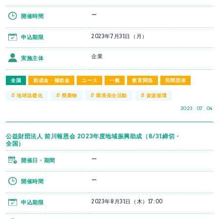
ー
開催時間
2023年7月31日（月）
申込期限
企業
実施主体
全国
助成金・補助金
ユース
一般
教育関係
民間団体
#
#
#
#
地球温暖化
廃棄物
環境保全活動
資源循環
2023 . 07 . 04
公益財団法人 前川報恩会 2023年度地域振興助成（8/31締切・
全国）
ー
開催日・期間
ー
開催時間
2023年8月31日（木）17:00
申込期限