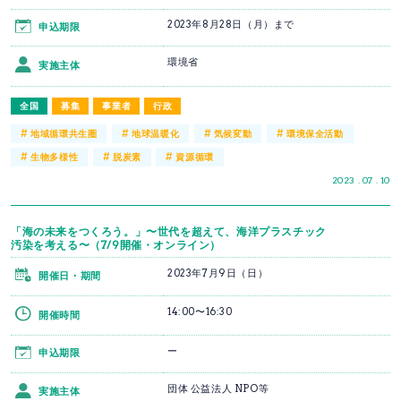
2023年8月28日（月）まで
申込期限
環境省
実施主体
全国
募集
事業者
行政
#
#
#
#
地域循環共生圏
地球温暖化
気候変動
環境保全活動
#
#
#
生物多様性
脱炭素
資源循環
2023 . 07 . 10
「海の未来をつくろう。」〜世代を超えて、海洋プラスチック
汚染を考える〜（7/9開催・オンライン）
2023年7月9日（日）
開催日・期間
14:00〜16:30
開催時間
ー
申込期限
団体 公益法人 NPO等
実施主体