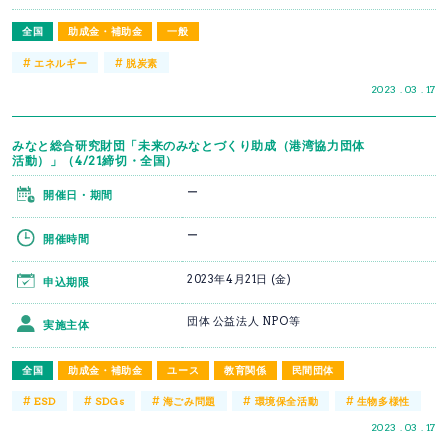
全国
助成金・補助金
一般
#
#
エネルギー
脱炭素
2023 . 03 . 17
みなと総合研究財団「未来のみなとづくり助成（港湾協力団体
活動）」（4/21締切・全国）
ー
開催日・期間
ー
開催時間
2023年4月21日 (金)
申込期限
団体 公益法人 NPO等
実施主体
全国
助成金・補助金
ユース
教育関係
民間団体
#
#
#
#
#
ESD
SDGs
海ごみ問題
環境保全活動
生物多様性
2023 . 03 . 17