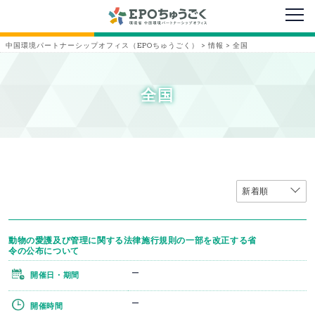
メニ
中国環境パートナーシップオフィス（EPOちゅうごく）
>
情報
>
全国
全国
動物の愛護及び管理に関する法律施行規則の一部を改正する省
令の公布について
ー
開催日・期間
ー
開催時間