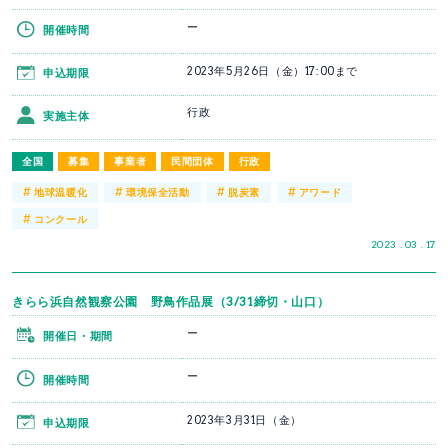
ー
開催時間
2023年5月26日（金）17:00まで
申込期限
行政
実施主体
全国
募集
事業者
民間団体
行政
#
#
#
#
地球温暖化
環境保全活動
脱炭素
アワード
#
コンクール
2023 . 03 . 17
きらら浜自然観察公園 野鳥作品展（3/31締切・山口）
ー
開催日・期間
ー
開催時間
2023年3月31日（金）
申込期限