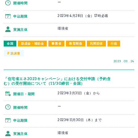
ー
開催時間
2023年4月28日（金）17時必着
申込期限
環境省
実施主体
全国
助成金・補助金
事業者
教育関係
民間団体
行政
#
脱炭素
2023 . 03 . 24
「住宅省エネ2023キャンペーン」における交付申請（予約含
む）の受付開始について（11/30締切・全国）
2023年3月31日（金）から
開催日・期間
ー
開催時間
2023年11月30日（木）まで
申込期限
環境省
実施主体