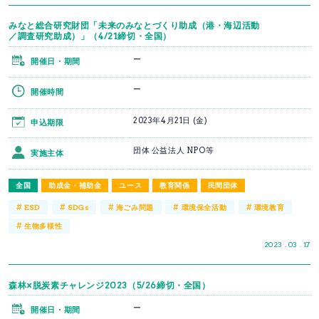
みなと総合研究財団「未来のみなとづくり助成（港・海辺活動
／調査研究助成）」（4/21締切・全国）
ー
開催日・期間
ー
開催時間
2023年4月21日 (金)
申込期限
団体 公益法人 NPO等
実施主体
全国
助成金・補助金
ユース
教育関係
民間団体
#
#
#
#
#
ESD
SDGs
海ごみ問題
環境保全活動
環境教育
#
生物多様性
2023 . 03 . 17
森林×脱炭素チャレンジ2023（5/26締切・全国）
ー
開催日・期間