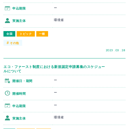
ー
申込期限
環境省
実施主体
全国
トピック
一般
#
その他
2023 . 03 . 28
エコ・ファースト制度における新規認定申請募集のスケジュー
ルについて
ー
開催日・期間
ー
開催時間
ー
申込期限
環境省
実施主体