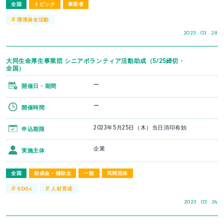
全国
トピック
事業者
#
環境保全活動
2023 . 03 . 28
大同生命厚生事業団 シニアボランティア活動助成（5/25締切・
全国）
ー
開催日・期間
ー
開催時間
2023年5月25日（木）当日消印有効
申込期限
企業
実施主体
全国
助成金・補助金
一般
民間団体
#
#
SDGs
人材育成
2023 . 03 . 24