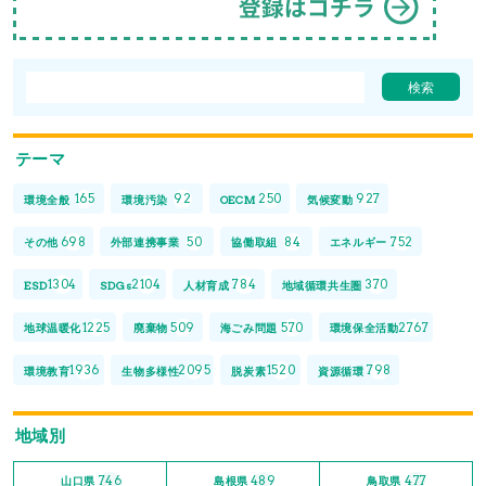
テーマ
165
92
250
927
環境全般
環境汚染
OECM
気候変動
698
50
84
752
その他
外部連携事業
協働取組
エネルギー
1304
2104
784
370
ESD
SDGs
人材育成
地域循環共生圏
1225
509
570
2767
地球温暖化
廃棄物
海ごみ問題
環境保全活動
1936
2095
1520
798
環境教育
生物多様性
脱炭素
資源循環
地域別
746
489
477
山口県
島根県
鳥取県