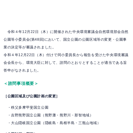
令和４年12月22日（木）に開催された中央環境審議会自然環境部会自然
公園等小委員会(第48回)において、国立公園の公園区域等の変更・公園事
業の決定等が審議されました。
令和４年12月22日（木）付けで同小委員長から報告を受けた中央環境審議
会会長から、環境大臣に対して、諮問のとおりとすることが適当である旨
答申がなされました。
＜諮問事項概要＞
［公園区域及び公園計画の変更］
・秩父多摩甲斐国立公園
・吉野熊野国立公園（熊野灘・熊野川・那智地域）
・大山隠岐国立公園（隠岐島・島根半島・三瓶山地域）