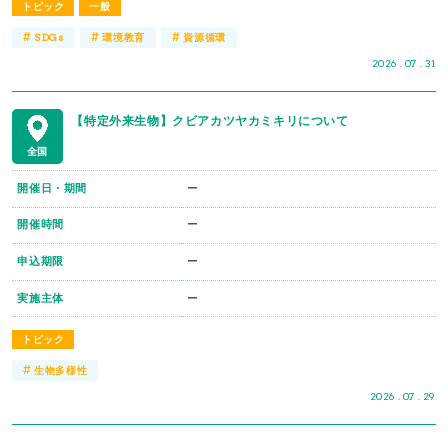
トピック
一般
#
#
#
SDGs
環境教育
資源循環
2026 . 07 . 31
【特定外来生物】クビアカツヤカミキリについて
全国
開催日・期間
ー
開催時間
ー
申込期限
ー
実施主体
ー
トピック
#
生物多様性
2026 . 07 . 29