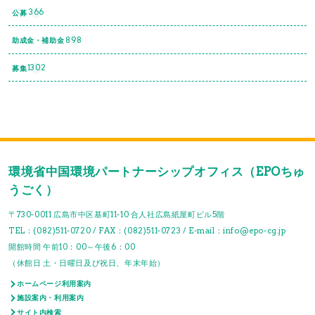
366
公募
898
助成金・補助金
1302
募集
環境省中国環境パートナーシップオフィス（EPOちゅ
うごく）
〒730-0011 広島市中区基町11-10 合人社広島紙屋町ビル5階
TEL：(082)511-0720 / FAX：(082)511-0723 / E-mail：info@epo-cg.jp
開館時間 午前10：00～午後6：00
（休館日 土・日曜日及び祝日、年末年始）
ホームページ利用案内
施設案内・利用案内
サイト内検索