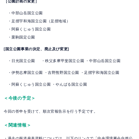
［公園計画の変更］
・中部山岳国立公園
・足摺宇和海国立公園（足摺地域）
・阿蘇くじゅう国立公園
・栗駒国定公園
[国立公園事業の決定、廃止及び変更]
・日光国立公園 ・秩父多摩甲斐国立公園 ・中部山岳国立公園
・伊勢志摩国立公園 ・吉野熊野国立公園 ・足摺宇和海国立公園
・阿蘇くじゅう国立公園 ・やんばる国立公園
＜今後の予定＞
今回の答申を受けて、順次官報告示を行う予定です。
＜関連情報＞
・過去の報道発表資料については、以下のリンクで「中央環境審会自然公