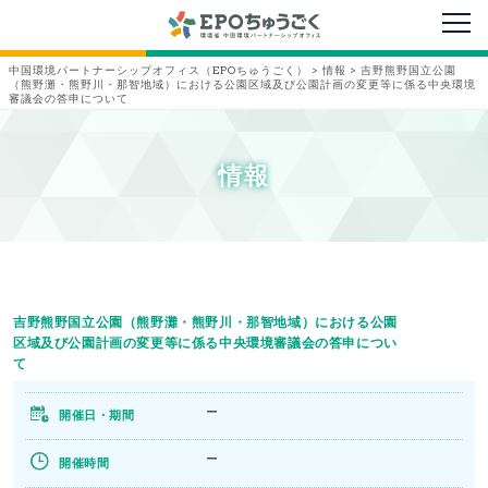
メニ
中国環境パートナーシップオフィス（EPOちゅうごく）
>
情報
>
吉野熊野国立公園
（熊野灘・熊野川・那智地域）における公園区域及び公園計画の変更等に係る中央環境
審議会の答申について
情報
吉野熊野国立公園（熊野灘・熊野川・那智地域）における公園
区域及び公園計画の変更等に係る中央環境審議会の答申につい
て
ー
開催日・期間
ー
開催時間