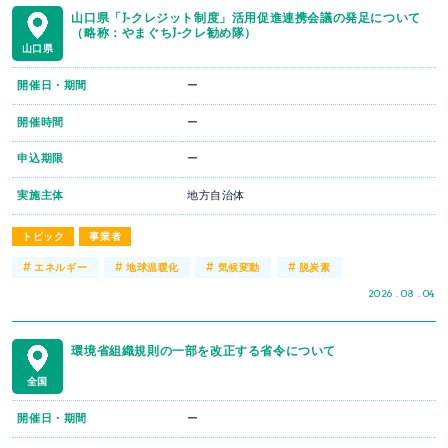
山口県「J-クレジット制度」活用促進連携会議の発足について
（略称：やまぐちJ-クレ勧め隊）
山口県
開催日・期間
ー
開催時間
ー
申込期限
ー
実施主体
地方自治体
トピック
事業者
#
#
#
#
エネルギー
地球温暖化
気候変動
脱炭素
2026 . 08 . 04
環境省組織規則の一部を改正する省令について
全国
開催日・期間
ー