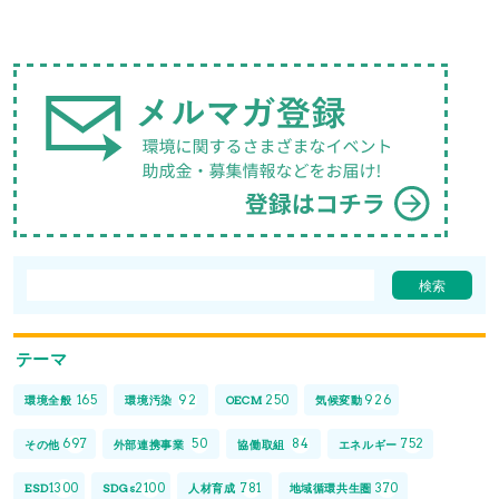
テーマ
165
92
250
926
環境全般
環境汚染
OECM
気候変動
697
50
84
752
その他
外部連携事業
協働取組
エネルギー
1300
2100
781
370
ESD
SDGs
人材育成
地域循環共生圏