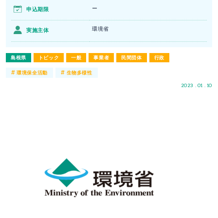
ー
申込期限
環境省
実施主体
島根県
トピック
一般
事業者
民間団体
行政
#
#
環境保全活動
生物多様性
2023 . 01 . 10