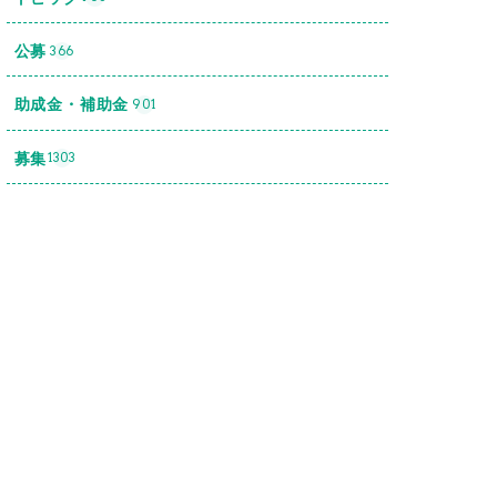
公募
366
助成金・補助金
901
募集
1303