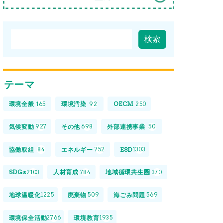
テーマ
環境全般
環境汚染
OECM
165
92
250
気候変動
その他
外部連携事業
927
698
50
協働取組
エネルギー
ESD
84
752
1303
SDGs
人材育成
地域循環共生圏
2103
784
370
地球温暖化
廃棄物
海ごみ問題
1225
509
569
環境保全活動
環境教育
2766
1935