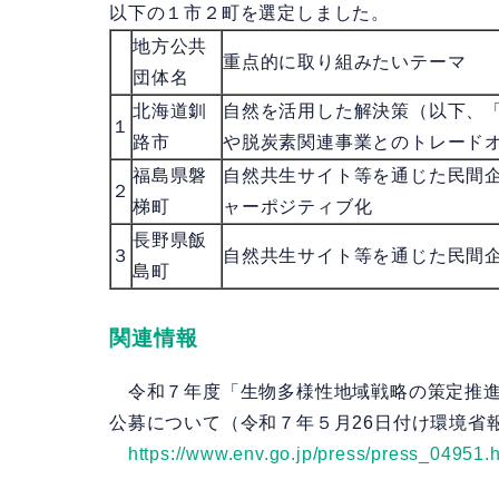
以下の１市２町を選定しました。
地方公共
重点的に取り組みたいテーマ
団体名
北海道釧
自然を活用した解決策（以下、「
１
路市
や脱炭素関連事業とのトレード
福島県磐
自然共生サイト等を通じた民間企
２
梯町
ャーポジティブ化
長野県飯
３
自然共生サイト等を通じた民間企
島町
関連情報
令和７年度「生物多様性地域戦略の策定推進
公募について（令和７年５月26日付け環境省
https://www.env.go.jp/press/press_04951.