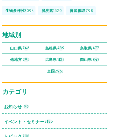
生物多様性
脱炭素
資源循環
2094
1520
798
地域別
山口県
島根県
鳥取県
746
489
477
他地方
広島県
岡山県
295
1132
847
全国
2961
カテゴリ
お知らせ
99
イベント・セミナー
3185
トピック
708