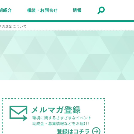
組紹介
相談・お問合せ
情報
トナーシップ紹介
事業報告
事例
ルマガジン
マガ登録
アクセスマップ
Q&A
お問合せ
情報検索
お知らせ
イベント・セミナー
トピック
公募
助成金・補助金
募集
体の選定について