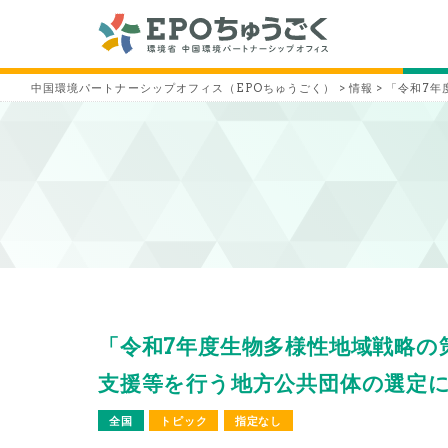
中国環境パートナーシップオフィス（EPOちゅうごく）
>
情報
>
「令和7年
「令和7年度生物多様性地域戦略の
支援等を行う地方公共団体の選定
全国
トピック
指定なし