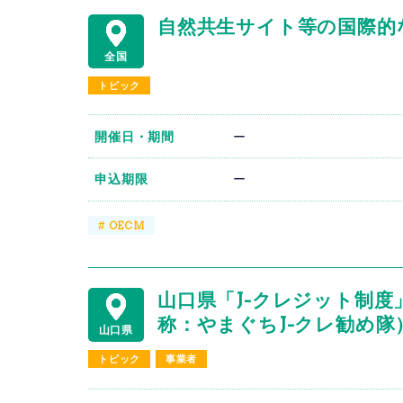
自然共生サイト等の国際的
全国
トピック
開催日・期間
ー
申込期限
ー
#
OECM
山口県「J-クレジット制
称：やまぐちJ-クレ勧め隊
山口県
トピック
事業者