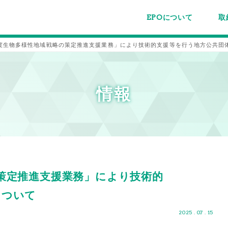
EPOについて
取
EPOちゅうごくについて
事業内容
スタッフ紹介
施設案内/利用案内
パー
主催
各種
メー
メル
度生物多様性地域戦略の策定推進支援業務」により技術的支援等を行う地方公共団
情報
策定推進支援業務」により技術的
について
2025 . 07 . 15