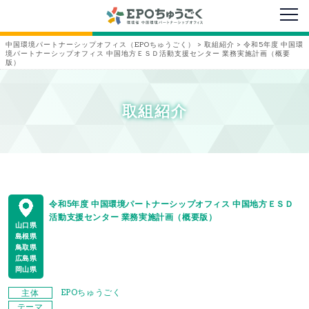
メニ
中国環境パートナーシップオフィス（EPOちゅうごく）
>
取組紹介
>
令和5年度 中国環
境パートナーシップオフィス 中国地方ＥＳＤ活動支援センター 業務実施計画（概要
版）
取組紹介
令和5年度 中国環境パートナーシップオフィス 中国地方ＥＳＤ
活動支援センター 業務実施計画（概要版）
山口県
島根県
鳥取県
広島県
岡山県
EPOちゅうごく
主体
テーマ