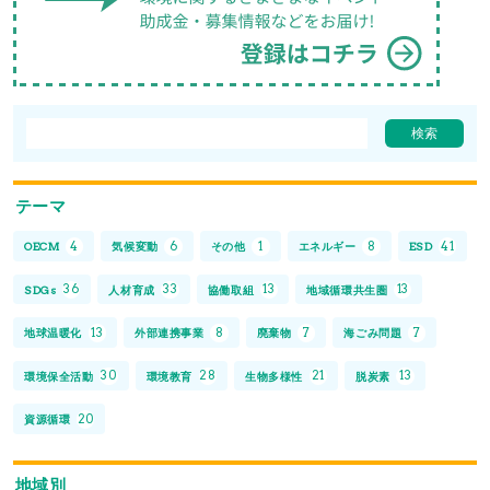
テーマ
4
6
1
8
41
OECM
気候変動
その他
エネルギー
ESD
36
33
13
13
SDGs
人材育成
協働取組
地域循環共生圏
13
8
7
7
地球温暖化
外部連携事業
廃棄物
海ごみ問題
30
28
21
13
環境保全活動
環境教育
生物多様性
脱炭素
20
資源循環
地域別