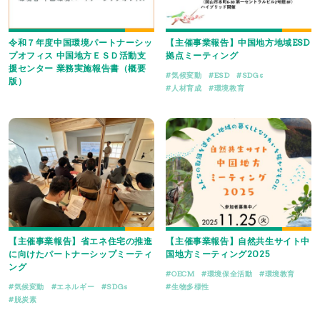
令和７年度中国環境パートナーシッ
【主催事業報告】中国地方地域ESD
プオフィス 中国地方ＥＳＤ活動支
拠点ミーティング
援センター 業務実施報告書（概要
気候変動
ESD
SDGs
版）
人材育成
環境教育
【主催事業報告】省エネ住宅の推進
【主催事業報告】自然共生サイト中
に向けたパートナーシップミーティ
国地方ミーティング2025
ング
OECM
環境保全活動
環境教育
気候変動
エネルギー
SDGs
生物多様性
脱炭素