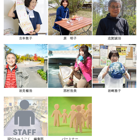
古本敦子
原 明子
志賀誠治
岩見暢浩
西村浩美
岩﨑雅子
EPOちゅうごく 編集部
パートナー