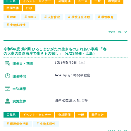
山口県
イベント・セミナー
会場開催
ユース
一般
教育関係
民間団体
行政
#
#
#
#
#
ESD
SDGs
人材育成
環境保全活動
環境教育
#
生物多様性
2023 . 04 . 10
令和5年度 第2回 ひろしまひがたの生きものふれあい事業 「春
の大潮の自然海岸で生きもの探し」（4/23開催・広島）
2023年5月6日（土）
開催日・期間
14:40から 1 時間半程度
開催時間
ー
申込期限
団体 公益法人 NPO等
実施主体
広島県
イベント・セミナー
会場開催
一般
親子向け
#
#
環境保全活動
生物多様性