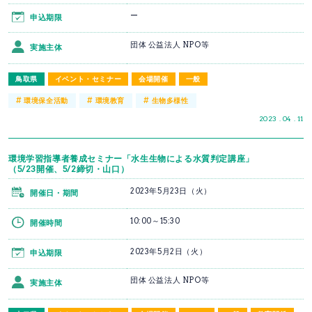
ー
申込期限
団体 公益法人 NPO等
実施主体
鳥取県
イベント・セミナー
会場開催
一般
#
#
#
環境保全活動
環境教育
生物多様性
2023 . 04 . 11
環境学習指導者養成セミナー「水生生物による水質判定講座」
（5/23開催、5/2締切・山口）
2023年5月23日（火）
開催日・期間
10:00～15:30
開催時間
2023年5月2日（火）
申込期限
団体 公益法人 NPO等
実施主体