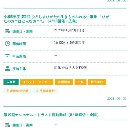
2023 . 04 . 06
令和5年度 第1回 ひろしまひがたの生きものふれあい事業 「ひが
たのカニはどんなカニ?」（4/23開催・広島）
2023年4月23日(日)
開催日・期間
16:00から1時間程度
開催時間
ー
申込期限
団体 公益法人 NPO等
実施主体
広島県
イベント・セミナー
会場開催
一般
親子向け
#
#
環境保全活動
生物多様性
2023 . 04 . 06
第19期ナショナル・トラスト活動助成（8/18締切・全国）
ー
開催日・期間