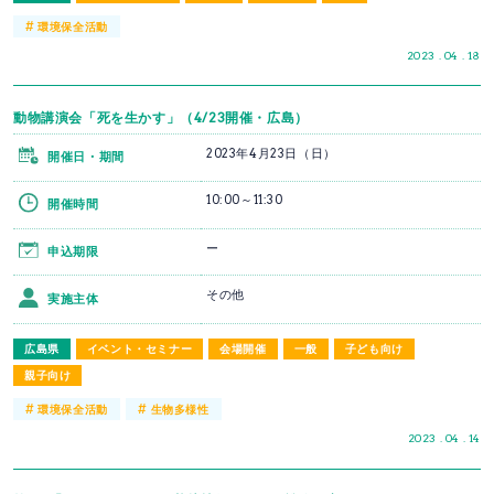
#
環境保全活動
2023 . 04 . 18
動物講演会「死を生かす」（4/23開催・広島）
2023年4月23日（日）
開催日・期間
10:00～11:30
開催時間
ー
申込期限
その他
実施主体
広島県
イベント・セミナー
会場開催
一般
子ども向け
親子向け
#
#
環境保全活動
生物多様性
2023 . 04 . 14