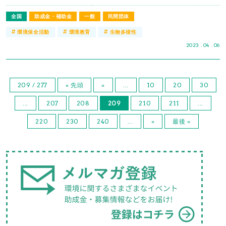
全国
助成金・補助金
一般
民間団体
#
#
#
環境保全活動
環境教育
生物多様性
2023 . 04 . 06
209 / 277
« 先頭
«
...
10
20
30
...
207
208
209
210
211
...
220
230
240
...
»
最後 »