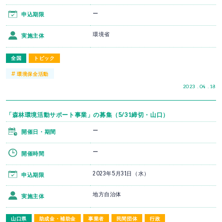
ー
申込期限
環境省
実施主体
全国
トピック
#
環境保全活動
2023 . 04 . 18
「森林環境活動サポート事業」の募集（5/31締切・山口）
ー
開催日・期間
ー
開催時間
2023年5月31日（水）
申込期限
地方自治体
実施主体
山口県
助成金・補助金
事業者
民間団体
行政