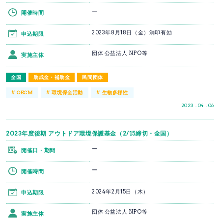
ー
開催時間
2023年8月18日（金）消印有効
申込期限
団体 公益法人 NPO等
実施主体
全国
助成金・補助金
民間団体
#
#
#
OECM
環境保全活動
生物多様性
2023 . 04 . 06
2023年度後期 アウトドア環境保護基金（2/15締切・全国）
ー
開催日・期間
ー
開催時間
2024年2月15日（木）
申込期限
団体 公益法人 NPO等
実施主体