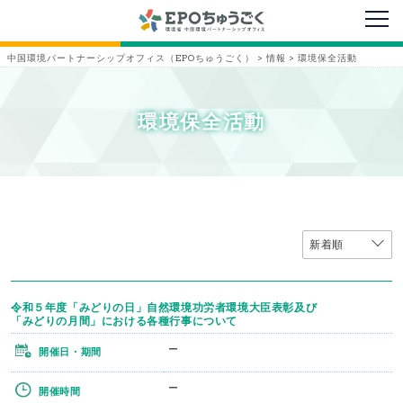
メニ
中国環境パートナーシップオフィス（EPOちゅうごく）
>
情報
>
環境保全活動
環境保全活動
令和５年度「みどりの日」自然環境功労者環境大臣表彰及び
「みどりの月間」における各種行事について
ー
開催日・期間
ー
開催時間