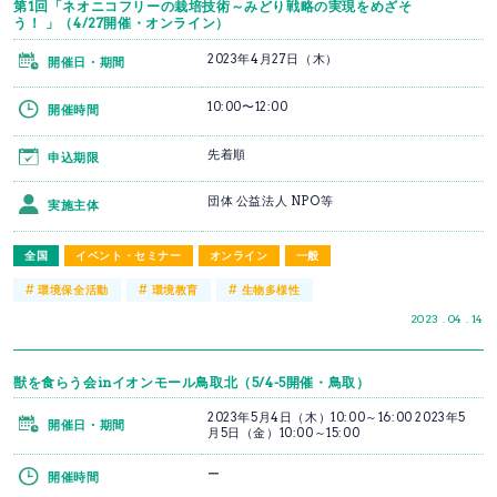
第1回「ネオニコフリーの栽培技術～みどり戦略の実現をめざそ
う！ 」（4/27開催・オンライン）
2023年4月27日（木）
開催日・期間
10:00〜12:00
開催時間
先着順
申込期限
団体 公益法人 NPO等
実施主体
全国
イベント・セミナー
オンライン
一般
#
#
#
環境保全活動
環境教育
生物多様性
2023 . 04 . 14
獣を食らう会inイオンモール鳥取北（5/4-5開催・鳥取）
2023年5月4日（木）10:00～16:00 2023年5
開催日・期間
月5日（金）10:00～15:00
ー
開催時間