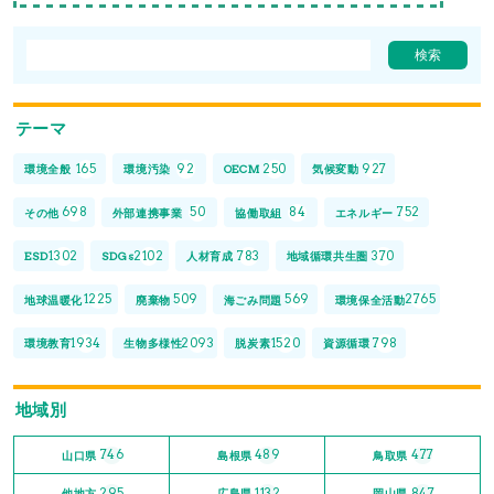
テーマ
165
92
250
927
環境全般
環境汚染
OECM
気候変動
698
50
84
752
その他
外部連携事業
協働取組
エネルギー
1302
2102
783
370
ESD
SDGs
人材育成
地域循環共生圏
1225
509
569
2765
地球温暖化
廃棄物
海ごみ問題
環境保全活動
1934
2093
1520
798
環境教育
生物多様性
脱炭素
資源循環
地域別
746
489
477
山口県
島根県
鳥取県
295
1132
847
他地方
広島県
岡山県