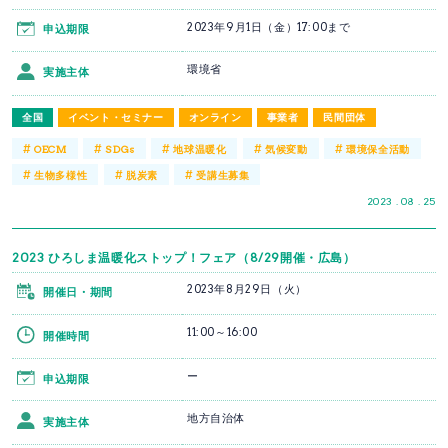
2023年9月1日（金）17:00まで
申込期限
環境省
実施主体
全国
イベント・セミナー
オンライン
事業者
民間団体
#
#
#
#
#
OECM
SDGs
地球温暖化
気候変動
環境保全活動
#
#
#
生物多様性
脱炭素
受講生募集
2023 . 08 . 25
2023 ひろしま温暖化ストップ！フェア（8/29開催・広島）
2023年8月29日（火）
開催日・期間
11:00～16:00
開催時間
ー
申込期限
地方自治体
実施主体