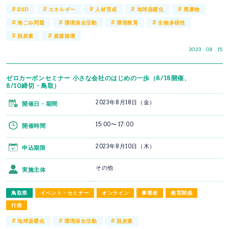
#
#
#
#
#
ESD
エネルギー
人材育成
地球温暖化
廃棄物
#
#
#
#
海ごみ問題
環境保全活動
環境教育
生物多様性
#
#
脱炭素
資源循環
2023 . 08 . 15
ゼロカーボンセミナー 小さな会社のはじめの一歩（8/18開催、
8/10締切・鳥取）
2023年8月18日（金）
開催日・期間
15:00〜 17:00
開催時間
2023年8月10日（木）
申込期限
その他
実施主体
鳥取県
イベント・セミナー
オンライン
事業者
教育関係
行政
#
#
#
地球温暖化
環境保全活動
脱炭素