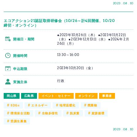
2023 . 08 . 10
エコアクション21認証取得研修会（10/26～計4回開催、10/20
締切・オンライン）
●2023年10月26日（木） ●2023年11月22日
開催日・期間
（水） ●2023年12月13日（水） ●2024年 2月
26日（月）
13:30～16:00
開催時間
2023年10月20日（金）
申込期限
行政
実施主体
岡山県
広島県
イベント・セミナー
オンライン
事業者
#
#
#
#
SDGs
エネルギー
地球温暖化
廃棄物
#
#
#
#
環境保全活動
生物多様性
脱炭素
資源循環
#
受講生募集
2023 . 08 . 10