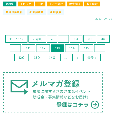
島根県
トピック
一般
子ども向け
教育関係
親子向け
#
#
#
地球温暖化
気候変動
脱炭素
2023 . 07 . 31
113 / 152
« 先頭
«
...
10
20
30
...
111
112
113
114
115
...
120
130
140
...
»
最後 »