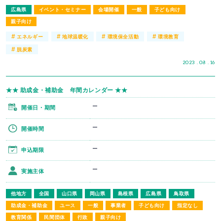
広島県
イベント・セミナー
会場開催
一般
子ども向け
親子向け
#
#
#
#
エネルギー
地球温暖化
環境保全活動
環境教育
#
脱炭素
2023 . 08 . 16
★★ 助成金・補助金 年間カレンダー ★★
ー
開催日・期間
ー
開催時間
ー
申込期限
ー
実施主体
他地方
全国
山口県
岡山県
島根県
広島県
鳥取県
助成金・補助金
ユース
一般
事業者
子ども向け
指定なし
教育関係
民間団体
行政
親子向け