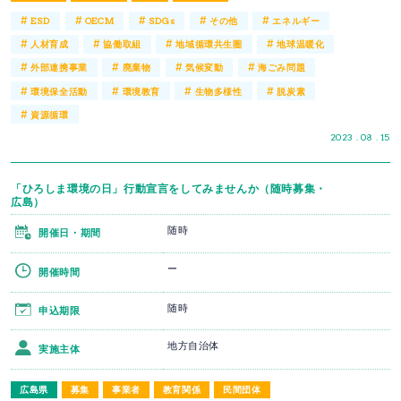
#
#
#
#
#
ESD
OECM
SDGs
その他
エネルギー
#
#
#
#
人材育成
協働取組
地域循環共生圏
地球温暖化
#
#
#
#
外部連携事業
廃棄物
気候変動
海ごみ問題
#
#
#
#
環境保全活動
環境教育
生物多様性
脱炭素
#
資源循環
2023 . 08 . 15
「ひろしま環境の日」行動宣言をしてみませんか（随時募集・
広島）
随時
開催日・期間
ー
開催時間
随時
申込期限
地方自治体
実施主体
広島県
募集
事業者
教育関係
民間団体