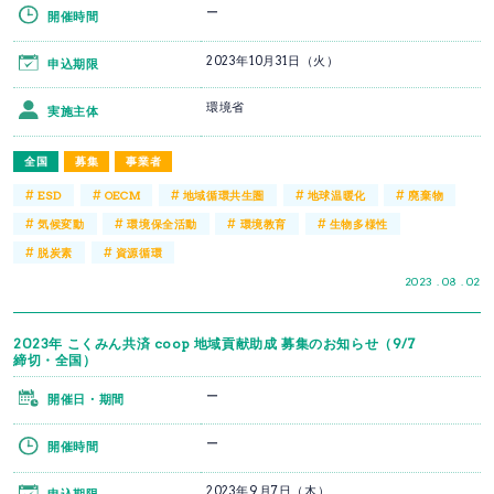
ー
開催時間
2023年10月31日（火）
申込期限
環境省
実施主体
全国
募集
事業者
#
#
#
#
#
ESD
OECM
地域循環共生圏
地球温暖化
廃棄物
#
#
#
#
気候変動
環境保全活動
環境教育
生物多様性
#
#
脱炭素
資源循環
2023 . 08 . 02
2023年 こくみん共済 coop 地域貢献助成 募集のお知らせ（9/7
締切・全国）
ー
開催日・期間
ー
開催時間
2023年9月7日（木）