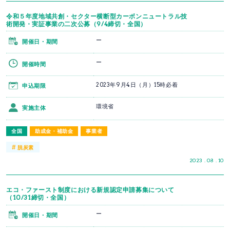
令和５年度地域共創・セクター横断型カーボンニュートラル技
術開発・実証事業の二次公募（9/4締切・全国）
ー
開催日・期間
ー
開催時間
2023年9月4日（月）15時必着
申込期限
環境省
実施主体
全国
助成金・補助金
事業者
#
脱炭素
2023 . 08 . 10
エコ・ファースト制度における新規認定申請募集について
（10/31締切・全国）
ー
開催日・期間