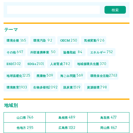
テーマ
165
92
250
926
環境全般
環境汚染
OECM
気候変動
697
50
84
752
その他
外部連携事業
協働取組
エネルギー
1302
2101
782
370
ESD
SDGs
人材育成
地域循環共生圏
1225
509
569
2763
地球温暖化
廃棄物
海ごみ問題
環境保全活動
1933
2092
1519
798
環境教育
生物多様性
脱炭素
資源循環
地域別
746
489
477
山口県
島根県
鳥取県
295
1132
847
他地方
広島県
岡山県