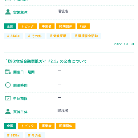
環境省
実施主体
全国
トピック
事業者
民間団体
行政
#
#
#
#
SDGs
その他
気候変動
環境保全活動
2022 . 03 . 31
「ESG地域金融実践ガイド2.1」の公表について
ー
開催日・期間
ー
開催時間
ー
申込期限
環境省
実施主体
全国
トピック
事業者
民間団体
#
#
SDGs
その他