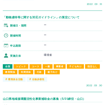
2022 . 03 . 31
「動物虐待等に関する対応ガイドライン」の策定について
ー
開催日・期間
ー
開催時間
ー
申込期限
環境省
実施主体
全国
トピック
ユース
一般
事業者
子ども向け
指定なし
教育関係
民間団体
行政
親子向け
#
#
環境保全活動
生物多様性
2022 . 03 . 30
山口県地域循環圏活性化事業補助金の募集（5/31締切・山口）