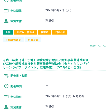
開催時間
2022年5月9日（月）
申込期限
環境省
実施主体
全国
助成金・補助金
事業者
民間団体
#
#
地球温暖化
脱炭素
2022 . 04 . 04
令和３年度（補正予算）環境配慮行動普及促進事業費補助金及
び二酸化炭素排出抑制対策事業費等補助金（食とくらしの「グ
リーンライフ・ポイント」推進事業）（5/11締切・全国）
ー
開催日・期間
ー
開催時間
2022年5月11日（水）17時必着
申込期限
環境省
実施主体