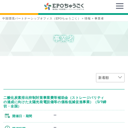
メニ
中国環境パートナーシップオフィス（EPOちゅうごく）
>
情報
>
事業者
事業者
二酸化炭素排出抑制対策事業費等補助金（ストレージパリティ
の達成に向けた太陽光発電設備等の価格低減促進事業）（5/9締
切・全国）
ー
開催日・期間
ー