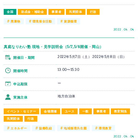
全国
助成金・補助金
事業者
民間団体
行政
#
#
#
廃棄物
環境保全活動
資源循環
2022 . 04 . 04
真庭なりわい塾 現地・見学説明会（5/7,5/8開催・岡山）
2022年5月7日（土） 2022年5月8日（日）
開催日・期間
13:00〜15:30
開催時間
ー
申込期限
地方自治体
実施主体
イベント・セミナー
会場開催
ユース
一般
事業者
教育関係
民間団体
行政
#
#
#
#
エネルギー
協働取組
地域循環共生圏
環境教育
2022 . 04 . 04