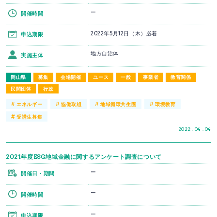
ー
開催時間
2022年5月12日（木）必着
申込期限
地方自治体
実施主体
岡山県
募集
会場開催
ユース
一般
事業者
教育関係
民間団体
行政
#
#
#
#
エネルギー
協働取組
地域循環共生圏
環境教育
#
受講生募集
2022 . 04 . 04
2021年度ESG地域金融に関するアンケート調査について
ー
開催日・期間
ー
開催時間
ー
申込期限