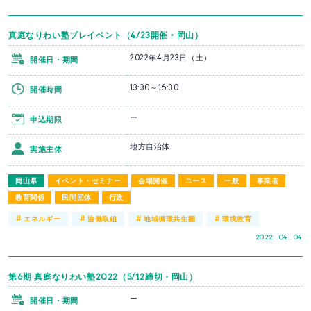
真庭なりわい塾プレイベント（4/23開催・岡山）
2022年4月23日（土）
開催日・期間
13:30～16:30
開催時間
ー
申込期限
地方自治体
実施主体
岡山県
イベント・セミナー
会場開催
ユース
一般
事業者
教育関係
民間団体
行政
#
#
#
#
エネルギー
協働取組
地域循環共生圏
環境教育
2022 . 04 . 04
第6期 真庭なりわい塾2022（5/12締切・岡山）
ー
開催日・期間