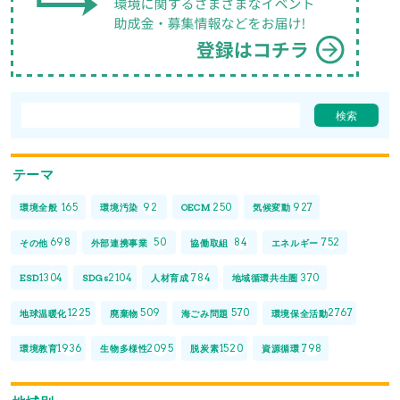
テーマ
165
92
250
927
環境全般
環境汚染
OECM
気候変動
698
50
84
752
その他
外部連携事業
協働取組
エネルギー
1304
2104
784
370
ESD
SDGs
人材育成
地域循環共生圏
1225
509
570
2767
地球温暖化
廃棄物
海ごみ問題
環境保全活動
1936
2095
1520
798
環境教育
生物多様性
脱炭素
資源循環