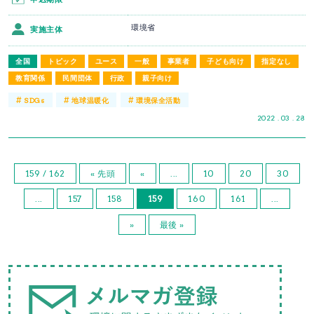
環境省
実施主体
全国
トピック
ユース
一般
事業者
子ども向け
指定なし
教育関係
民間団体
行政
親子向け
#
#
#
SDGs
地球温暖化
環境保全活動
2022 . 03 . 28
159 / 162
« 先頭
«
...
10
20
30
...
157
158
159
160
161
...
»
最後 »