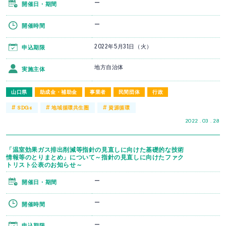
ー
開催日・期間
ー
開催時間
2022年5月31日（火）
申込期限
地方自治体
実施主体
山口県
助成金・補助金
事業者
民間団体
行政
#
#
#
SDGs
地域循環共生圏
資源循環
2022 . 03 . 28
「温室効果ガス排出削減等指針の見直しに向けた基礎的な技術
情報等のとりまとめ」について～指針の見直しに向けたファク
トリスト公表のお知らせ～
ー
開催日・期間
ー
開催時間
ー
申込期限