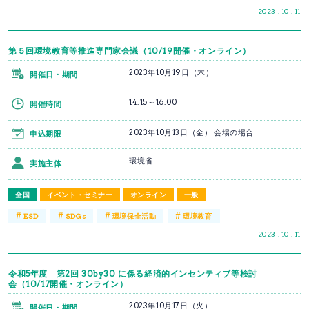
2023 . 10 . 11
第５回環境教育等推進専門家会議（10/19開催・オンライン）
2023年10月19日（木）
開催日・期間
14:15～16:00
開催時間
2023年10月13日（金） 会場の場合
申込期限
環境省
実施主体
全国
イベント・セミナー
オンライン
一般
#
#
#
#
ESD
SDGs
環境保全活動
環境教育
2023 . 10 . 11
令和5年度 第2回 30by30 に係る経済的インセンティブ等検討
会（10/17開催・オンライン）
2023年10月17日（火）
開催日・期間