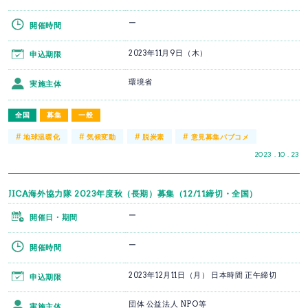
ー
開催時間
2023年11月9日（木）
申込期限
環境省
実施主体
全国
募集
一般
#
#
#
#
地球温暖化
気候変動
脱炭素
意見募集パブコメ
2023 . 10 . 23
JICA海外協力隊 2023年度秋（長期）募集（12/11締切・全国）
ー
開催日・期間
ー
開催時間
2023年12月11日（月） 日本時間 正午締切
申込期限
団体 公益法人 NPO等
実施主体