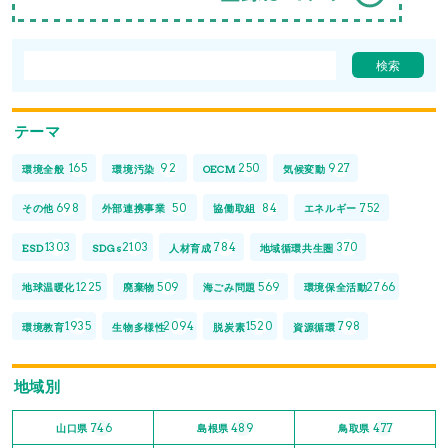
テーマ
165
92
250
927
環境全般
環境汚染
OECM
気候変動
698
50
84
752
その他
外部連携事業
協働取組
エネルギー
1303
2103
784
370
ESD
SDGs
人材育成
地域循環共生圏
1225
509
569
2766
地球温暖化
廃棄物
海ごみ問題
環境保全活動
1935
2094
1520
798
環境教育
生物多様性
脱炭素
資源循環
地域別
746
489
477
山口県
島根県
鳥取県