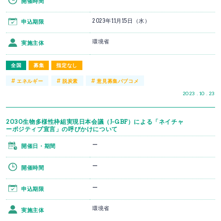
開催時間
2023年11月15日（水）
申込期限
環境省
実施主体
全国
募集
指定なし
#
#
#
エネルギー
脱炭素
意見募集パブコメ
2023 . 10 . 23
2030生物多様性枠組実現日本会議（J-GBF）による「ネイチャ
ーポジティブ宣言」の呼びかけについて
ー
開催日・期間
ー
開催時間
ー
申込期限
環境省
実施主体