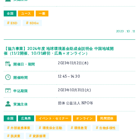
全国
ユース
一般
#
#
ESD
SDGs
2023 . 10 . 11
【協力事業】2024年度 地球環境基金助成金説明会 中国地域開
催（11/2開催、10/31締切・広島＋オンライン）
2023年11月2日(木)
開催日・期間
12:45～14:30
開催時間
2023年10月31日(火)
申込期限
団体 公益法人 NPO等
実施主体
全国
広島県
イベント・セミナー
オンライン
民間団体
#
#
#
#
外部連携事業
環境保全活動
環境教育
生物多様性
#
#
脱炭素
資源循環