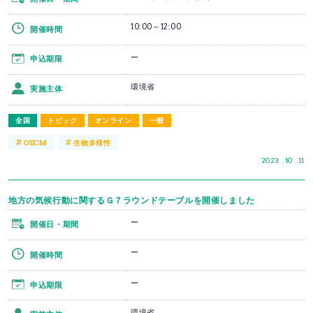
10:00～12:00
開催時間
ー
申込期限
環境省
実施主体
全国
トピック
オンライン
一般
#
#
OECM
生物多様性
2023 . 10 . 11
地方の気候行動に関するＧ７ラウンドテーブルを開催しました
ー
開催日・期間
ー
開催時間
ー
申込期限
環境省