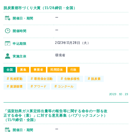
脱炭素都市づくり大賞（11/28締切・全国）
ー
開催日・期間
ー
開催時間
2023年11月28日（火）
申込期限
環境省
実施主体
全国
募集
事業者
民間団体
行政
#
#
#
#
気候変動
環境保全活動
生物多様性
脱炭素
#
#
#
資源循環
アワード
コンクール
2023 . 10 . 23
「温室効果ガス算定排出量等の報告等に関する命令の一部を改
正する命令（案）」に対する意見募集（パブリックコメント）
（11/9締切・全国）
ー
開催日・期間