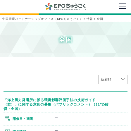
メニ
中国環境パートナーシップオフィス（EPOちゅうごく）
>
情報
>
全国
全国
「洋上風力発電所に係る環境影響評価手法の技術ガイド
（案）」に関する意見の募集（パブリックコメント）（11/15締
切・全国）
ー
開催日・期間
ー