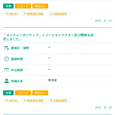
全国
トピック
指定なし
#
#
#
OECM
環境保全活動
生物多様性
2023 . 10 . 23
「ネイチャーポジティブ」イメージキャラクター及び愛称を決
定しました。
ー
開催日・期間
ー
開催時間
ー
申込期限
環境省
実施主体
全国
トピック
指定なし
#
#
#
OECM
環境保全活動
生物多様性
2023 . 10 . 23