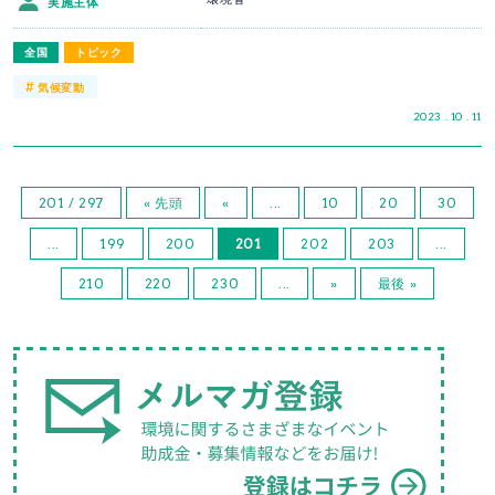
実施主体
全国
トピック
#
気候変動
2023 . 10 . 11
201 / 297
« 先頭
«
...
10
20
30
...
199
200
201
202
203
...
210
220
230
...
»
最後 »