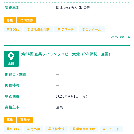
実施主体
団体 公益法人 NPO等
募集
民間団体
#
#
#
#
SDGs
環境保全活動
アワード
コンクール
2026 . 08 . 07
第24回 企業フィランソロピー大賞（9/1締切・全国）
全国
開催日・期間
ー
開催時間
ー
申込期限
2026年9月1日（火）
実施主体
企業
募集
事業者
#
#
#
#
#
SDGs
その他
人材育成
環境保全活動
アワード