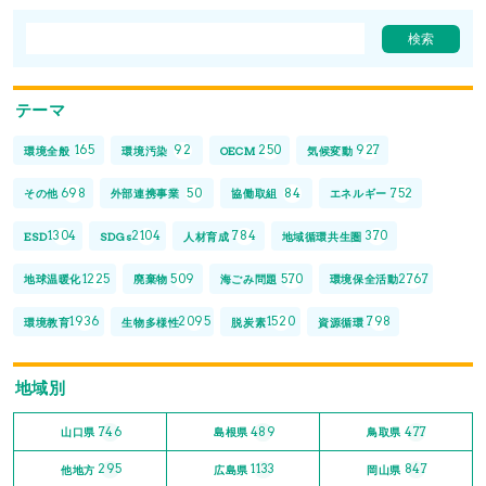
テーマ
165
92
250
927
環境全般
環境汚染
OECM
気候変動
698
50
84
752
その他
外部連携事業
協働取組
エネルギー
1304
2104
784
370
ESD
SDGs
人材育成
地域循環共生圏
1225
509
570
2767
地球温暖化
廃棄物
海ごみ問題
環境保全活動
1936
2095
1520
798
環境教育
生物多様性
脱炭素
資源循環
地域別
746
489
477
山口県
島根県
鳥取県
295
1133
847
他地方
広島県
岡山県