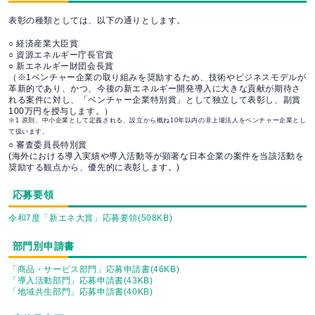
表彰の種類としては、以下の通りとします。
○ 経済産業大臣賞
○ 資源エネルギー庁長官賞
○ 新エネルギー財団会長賞
（※1ベンチャー企業の取り組みを奨励するため、技術やビジネスモデルが
革新的であり、かつ、今後の新エネルギー開発導入に大きな貢献が期待さ
れる案件に対し、「ベンチャー企業特別賞」として独立して表彰し、副賞
100万円を授与します。）
※1 原則、中小企業として定義される、設立から概ね10年以内の非上場法人をベンチャー企業とし
て扱います。
○ 審査委員長特別賞
(海外における導入実績や導入活動等が顕著な日本企業の案件を当該活動を
奨励する観点から、優先的に表彰します。)
応募要領
令和7度「新エネ大賞」応募要領(508KB)
部門別申請書
「商品・サービス部門」応募申請書(46KB)
「導入活動部門」応募申請書(43KB)
「地域共生部門」応募申請書(40KB)