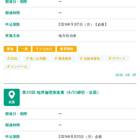
開催日・期間
ー
開催時間
ー
申込期限
2026年9月7日（月）【必着】
実施主体
地方自治体
募集
一般
子ども向け
教育関係
#
#
#
#
#
ESD
海ごみ問題
環境教育
生物多様性
アワード
#
コンクール
2026 . 08 . 07
第30回 地球倫理推進賞（8/31締切・全国）
全国
開催日・期間
ー
開催時間
ー
申込期限
2026年8月31日（月）必着