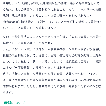
活用し、（*）地域と密着した地域共生型の発電・熱供給等事業を行ってい
る法人、地方公共団体、非営利団体であること。また、エネルギーの地産
地消、地域活性化、レジリエンス向上等に寄与するものであること。
*地域の市町村が事業として関わっていることや市町村の計画に位置付けら
れていることが望ましいが必須ではない。
なお、一般財団法人省エネルギーセンター主催の「省エネ大賞」との同一
年度における重複応募は、できません。
また、「省エネ大賞」「優秀省エネ脱炭素機器・システム表彰」や他省庁
後援の表彰制度において、過去に大臣賞・長官賞相当の賞を受賞した案件
については、重ねて「新エネ大賞」において「経済産業大臣賞」、「資源
エネルギー庁長官賞」の候補とすることはありません。
過去に「新エネ大賞」を受賞した案件を改善・発展させた案件について
は、前回受賞時から明確な改善効果等が確認される場合にのみ再受賞の可
能性があります。ただし、審査対象はその改善・発展された部分のみとな
ります。
表彰について