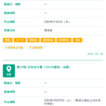
開催日・期間
ー
開催時間
ー
申込期限
2026年9月3日（木）
実施主体
環境省
募集
ユース
事業者
教育関係
民間団体
行政
#
#
環境保全活動
資源循環
2026 . 08 . 06
第29回 日本水大賞（10/31締切・全国）
全国
開催日・期間
ー
開催時間
ー
2026年10月31日（土）（郵送の場合は当日消
申込期限
印有効）