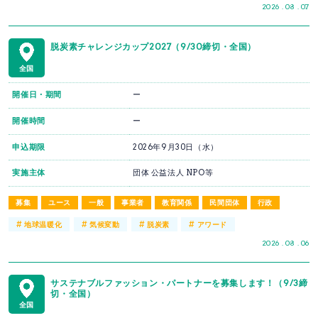
2026 . 08 . 07
脱炭素チャレンジカップ2027（9/30締切・全国）
全国
開催日・期間
ー
開催時間
ー
申込期限
2026年9月30日（水）
実施主体
団体 公益法人 NPO等
募集
ユース
一般
事業者
教育関係
民間団体
行政
#
#
#
#
地球温暖化
気候変動
脱炭素
アワード
2026 . 08 . 06
サステナブルファッション・パートナーを募集します！（9/3締
切・全国）
全国