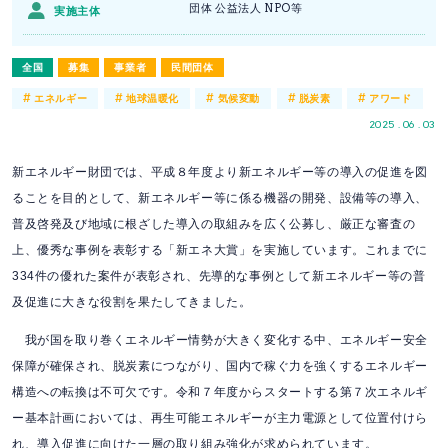
団体 公益法人 NPO等
実施主体
全国
募集
事業者
民間団体
#
#
#
#
#
エネルギー
地球温暖化
気候変動
脱炭素
アワード
2025 . 06 . 03
新エネルギー財団では、平成８年度より新エネルギー等の導入の促進を図
ることを目的として、新エネルギー等に係る機器の開発、設備等の導入、
普及啓発及び地域に根ざした導入の取組みを広く公募し、厳正な審査の
上、優秀な事例を表彰する「新エネ大賞」を実施しています。これまでに
334件の優れた案件が表彰され、先導的な事例として新エネルギー等の普
及促進に大きな役割を果たしてきました。
我が国を取り巻くエネルギー情勢が大きく変化する中、エネルギー安全
保障が確保され、脱炭素につながり、国内で稼ぐ力を強くするエネルギー
構造への転換は不可欠です。令和７年度からスタートする第７次エネルギ
ー基本計画においては、再生可能エネルギーが主力電源として位置付けら
れ、導入促進に向けた一層の取り組み強化が求められています。