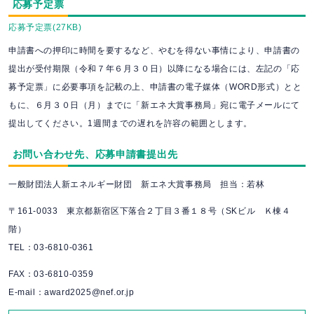
応募予定票
応募予定票(27KB)
申請書への押印に時間を要するなど、やむを得ない事情により、申請書の
提出が受付期限（令和７年６月３０日）以降になる場合には、左記の「応
募予定票」に必要事項を記載の上、申請書の電子媒体（WORD形式）とと
もに、６月３０日（月）までに「新エネ大賞事務局」宛に電子メールにて
提出してください。1週間までの遅れを許容の範囲とします。
お問い合わせ先、応募申請書提出先
一般財団法人新エネルギー財団 新エネ大賞事務局 担当：若林
〒161-0033 東京都新宿区下落合２丁目３番１８号（SKビル Ｋ棟４
階）
TEL：03-6810-0361
FAX：03-6810-0359
E-mail：
award2025@nef.or.jp