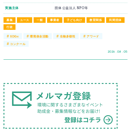
実施主体
団体 公益法人 NPO等
募集
ユース
一般
事業者
子ども向け
教育関係
民間団体
行政
#
#
#
#
SDGs
環境保全活動
生物多様性
アワード
#
コンクール
2026 . 08 . 05