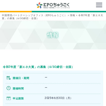
メニ
中国環境パートナーシップオフィス（EPOちゅうごく）
>
情報
>
令和7年度「新エネ大
賞」の募集（6/30締切・全国）
情報
令和7年度「新エネ大賞」の募集（6/30締切・全国）
ー
開催日・期間
ー
開催時間
2025年6月30日（月）
申込期限