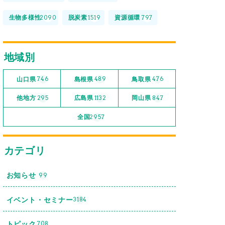
生物多様性
脱炭素
資源循環
2090
1519
797
地域別
山口県
島根県
鳥取県
746
489
476
他地方
広島県
岡山県
295
1132
847
全国
2957
カテゴリ
お知らせ
99
イベント・セミナー
3184
トピック
708