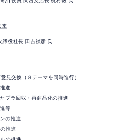
行役員 関西支店長 梶村毅 氏
未来
締役社長 田吉禎彦 氏
意見交換（８テーマを同時進行）
推進
プラ回収・再商品化の推進
進等
ンの推進
の推進
ルの推進