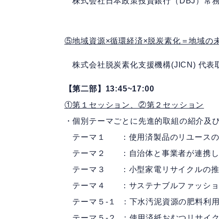
株式会社日本政策投資銀行（DBJ）常務執
⑤地域資源×循環経済×脱炭素化＝地域の
株式会社脱炭素化支援機構(JICN) 代表取
【第二部】13:45~17:00
①第１セッション、②第２セッション
・個別テーマごとに先進的取組の紹介及び
テーマ１ ：使用済製品のリユースの
テーマ２ ：自治体と事業者が連携した
テーマ３ ：小型家電リサイクルの推
テーマ４ ：サステナブルファッショ
テーマ５-１ ：下水汚泥資源の肥料利用
テーマ５-２ ：使用済紙おむつリサイク