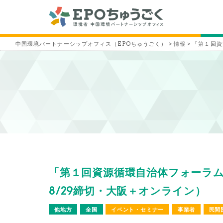
中国環境パートナーシップオフィス（EPOちゅうごく）
>
情報
>
「第１回資
「第１回資源循環自治体フォーラム
8/29締切・大阪＋オンライン）
他地方
全国
イベント・セミナー
事業者
民間