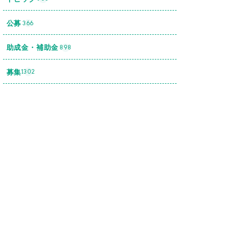
公募
366
助成金・補助金
898
募集
1302