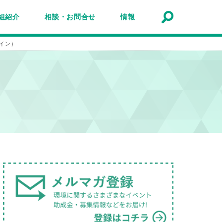
組紹介
相談・お問合せ
情報
トナーシップ紹介
事業報告
事例
ルマガジン
マガ登録
アクセスマップ
Q&A
お問合せ
情報検索
お知らせ
イベント・セミナー
トピック
公募
助成金・補助金
募集
ライン）