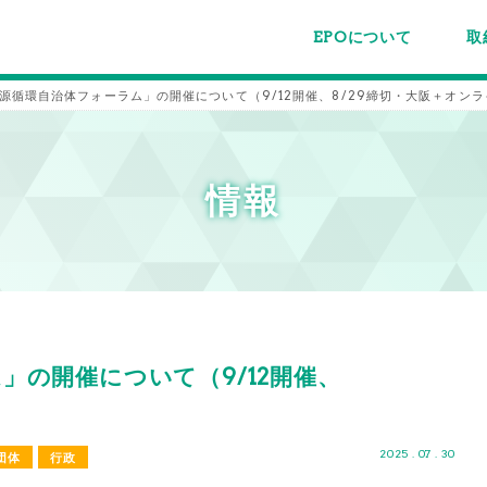
EPOについて
取
EPOちゅうごくについて
事業内容
スタッフ紹介
施設案内/利用案内
パー
主催
各種
メー
メル
源循環自治体フォーラム」の開催について（9/12開催、8/29締切・大阪＋オン
情報
」の開催について（9/12開催、
2025 . 07 . 30
団体
行政