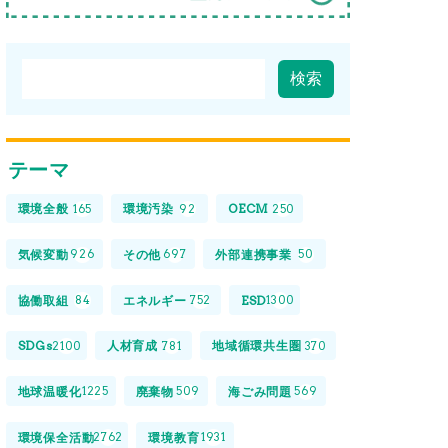
テーマ
環境全般
環境汚染
OECM
165
92
250
気候変動
その他
外部連携事業
926
697
50
協働取組
エネルギー
ESD
84
752
1300
SDGs
人材育成
地域循環共生圏
2100
781
370
地球温暖化
廃棄物
海ごみ問題
1225
509
569
環境保全活動
環境教育
2762
1931