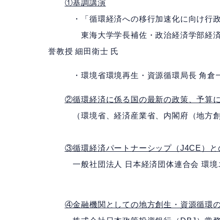
①基調講演
・「循環経済への移行加速化に向け行政
東海大学学長補佐・政治経済学部経済学
誉教授 細田衛士 氏
・環境省環境再生・資源循環局長 角倉一
②循環経済に係る国の最新の政策、予算
（環境省、経済産業省、内閣府（地方創生
③循環経済パートナーシップ（J4CE）と
一般社団法人 日本経済団体連合会 環境エ
④金融機関としての地方創生・資源循環