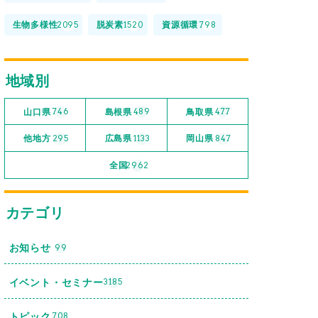
生物多様性
脱炭素
資源循環
2095
1520
798
地域別
山口県
島根県
鳥取県
746
489
477
他地方
広島県
岡山県
295
1133
847
全国
2962
カテゴリ
お知らせ
99
イベント・セミナー
3185
トピック
708