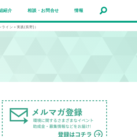
組紹介
相談・お問合せ
情報
トナーシップ紹介
事業報告
事例
ルマガジン
マガ登録
アクセスマップ
Q&A
お問合せ
情報検索
お知らせ
イベント・セミナー
トピック
公募
助成金・補助金
募集
催・オンライン＋実践(長野)）