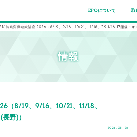
EPOについて
取
EPOちゅうごくについて
事業内容
スタッフ紹介
施設案内/利用案内
パー
主催
各種
メー
メル
AN 気候変動連続講座 2026（8/19、9/16、10/21、11/18、R9.1/16-17開
情報
（8/19、9/16、10/21、11/18、
(長野)）
2026 . 06 . 26