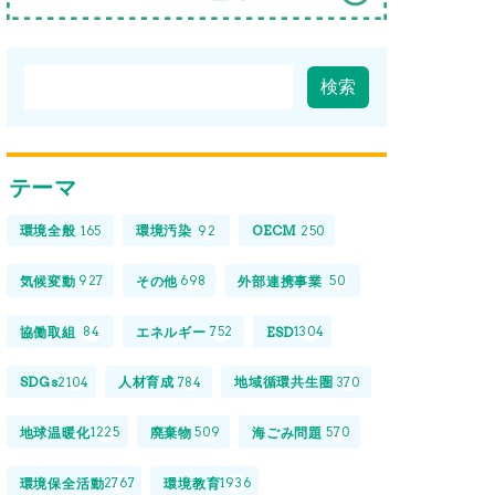
テーマ
環境全般
環境汚染
OECM
165
92
250
気候変動
その他
外部連携事業
927
698
50
協働取組
エネルギー
ESD
84
752
1304
SDGs
人材育成
地域循環共生圏
2104
784
370
地球温暖化
廃棄物
海ごみ問題
1225
509
570
環境保全活動
環境教育
2767
1936