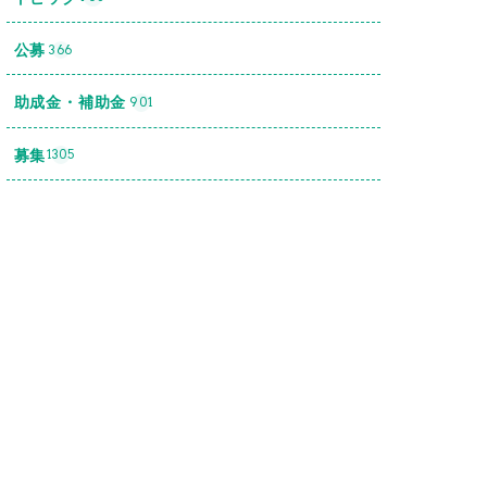
公募
366
助成金・補助金
901
募集
1305