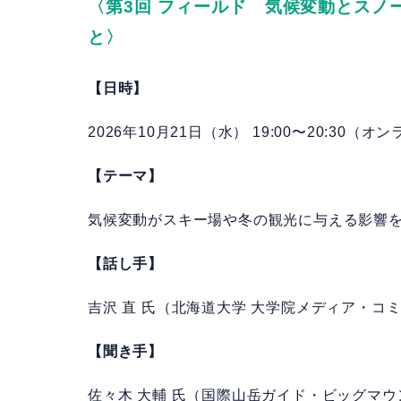
〈
第3回 フィールド 気候変動とスノ
と
〉
【日時】
2026年10月21日（水） 19:00〜20:30（オ
【テーマ】
気候変動がスキー場や冬の観光に与える影響
【話し手】
吉沢 直 氏（北海道大学 大学院メディア・コ
【聞き手】
佐々木 大輔 氏（国際山岳ガイド・ビッグマウン