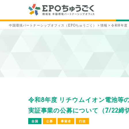
中国環境パートナーシップオフィス（EPOちゅうごく）
>
情報
>
令和8年度
令和8年度 リチウムイオン電池等
実証事業の公募について（7/22締
全国
公募
事業者
行政