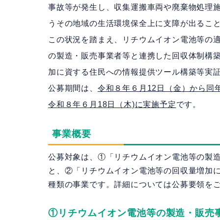
事故等が発生し、収集運搬車両や廃棄物処理
うその地域の生活環境保全上に支障が出るこ
この状況を踏まえ、リチウムイオン電池等の
の製造・販売事業者等と連携した回収体制構
加に資する住民への情報提供ツール構築等実
公募期間は、
令和８年６月12日（金）から同
令和８年６月18日（木)に実施予定
です。
事業概要
公募対象は、①「リチウムイオン電池等の製
と、②「リチウムイオン電池等の回収量増加
種類の事業です。詳細については公募要領を
①リチウムイオン電池等の製造・販売