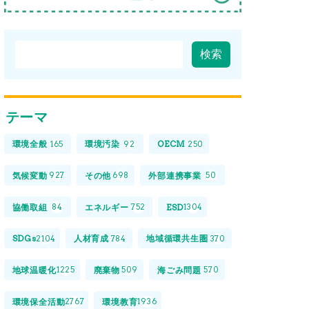
テーマ
環境全般
環境汚染
OECM
165
92
250
気候変動
その他
外部連携事業
927
698
50
協働取組
エネルギー
ESD
84
752
1304
SDGs
人材育成
地域循環共生圏
2104
784
370
地球温暖化
廃棄物
海ごみ問題
1225
509
570
環境保全活動
環境教育
2767
1936