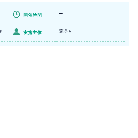
ー
開催時間
時
環境省
実施主体