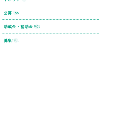
公募
366
助成金・補助金
901
募集
1305