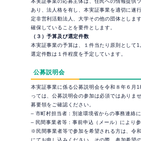
本実証事業の応募主体は、住民への情報提供
あり、法人格を有し、本実証事業を適切に遂
定非営利活動法人、大学その他の団体としま
確保していることを要件とします。
（３）予算及び選定件数
本実証事業の予算は、１件当たり原則として1,
選定件数は１件程度を予定しています。
公募説明会
本実証事業に係る公募説明会を令和８年６月1
っては、公募説明会の参加は必須ではありま
募要領をご確認ください。
– 市町村担当者：別途環境省からの事務連絡に
– 民間事業者等：事前申込（メール）により参
※民間事業者等で参加を希望される方は、令和
にてお申し込みください。その際、参加希望