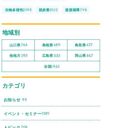
生物多様性
脱炭素
資源循環
2095
1520
798
地域別
山口県
島根県
鳥取県
746
489
477
他地方
広島県
岡山県
295
1133
847
全国
2962
カテゴリ
お知らせ
99
イベント・セミナー
3185
トピック
708