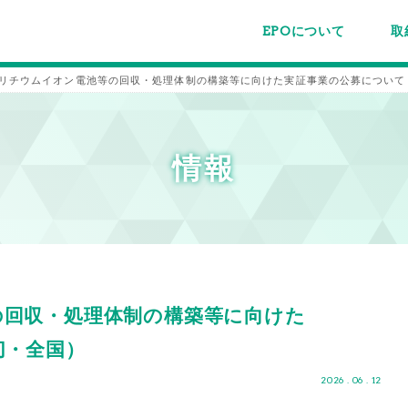
EPOについて
取
EPOちゅうごくについて
事業内容
スタッフ紹介
施設案内/利用案内
パー
主催
各種
メー
メル
 リチウムイオン電池等の回収・処理体制の構築等に向けた実証事業の公募について（
情報
の回収・処理体制の構築等に向けた
切・全国）
2026 . 06 . 12