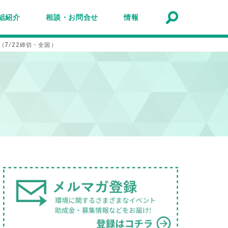
組紹介
相談・お問合せ
情報
トナーシップ紹介
事業報告
事例
ルマガジン
マガ登録
アクセスマップ
Q&A
お問合せ
情報検索
お知らせ
イベント・セミナー
トピック
公募
助成金・補助金
募集
7/22締切・全国）