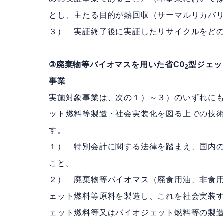
とし、主たる目的が熱回収（サーマルリカバ
３） 実証終了後に実証したリサイクルをど
③廃棄物等バイオマスを用いた省C0
型ジェッ
2
事業
実施対象事業は、次の１）～３）のいずれにも
ット燃料等製造・社会実装化を図る上での技
す。
１） 特別会計に関する法律を踏まえ、国内の
こと。
２） 廃棄物等バイオマス（廃食用油、非食
ェット燃料等原料を製造し、これを社会実装
ェット燃料等又はバイオジェット燃料等の製