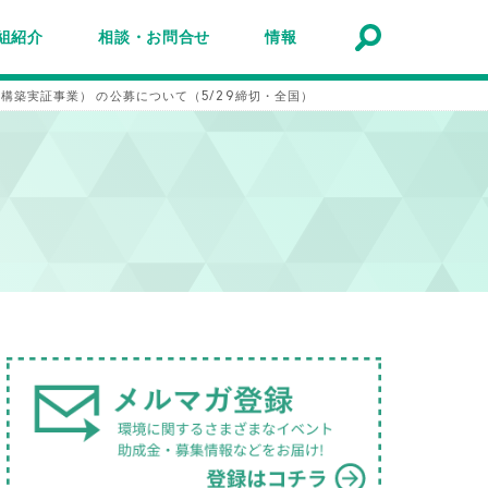
組紹介
相談・お問合せ
情報
トナーシップ紹介
事業報告
事例
ルマガジン
マガ登録
アクセスマップ
Q&A
お問合せ
情報検索
お知らせ
イベント・セミナー
トピック
公募
助成金・補助金
募集
構築実証事業） の公募について（5/29締切・全国）