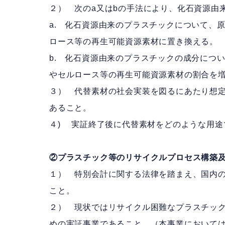
２） 次のa又はbの手法により、化石資源由
a. 化石資源由来のプラスチックについて、
ロース等の再生可能資源素材に置き換える。
b. 化石資源由来のプラスチックの成分につ
やセルロース等の再生可能資源素材の割合を
３） 代替素材の社会実装を図るにあたり想
あること。
４) 実証終了後に代替素材をどのような用途
②プラスチック等のリサイクルプロセス構築及
１） 特別会計に関する法律を踏まえ、国内の
こと。
２） 現状ではリサイクル困難なプラスチッ
めの実証事業であること。（本事業において