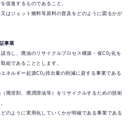
替を促進するものであること。
等又はジェット燃料等原料の普及をどのように図るかが
証事業
該当し、廃油のリサイクルプロセス構築・省C0
化を
2
な取組であることとします。
エネルギー起源C0
排出量の削減に資する事業である
2
油（廃溶剤、廃潤滑油等）をリサイクルするための技術
と。
をどのように実用化していくかが明確である事業である