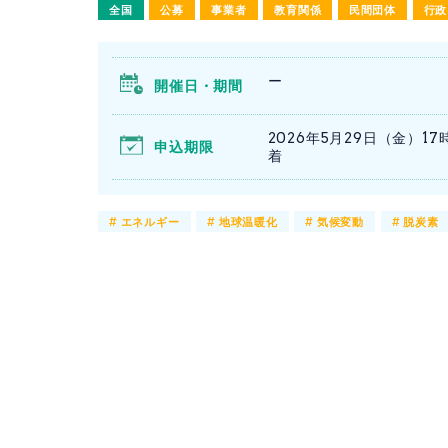
全国
公募
事業者
教育関係
民間団体
行政
ー
開催日・期間
2026年5月29日（金）17
申込期限
着
#
エネルギー
#
地球温暖化
#
気候変動
#
脱炭素