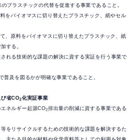
来のプラスチックの代替を促進する事業であること。
原料をバイオマスに切り替えたプラスチック、紙やセル
いて、原料をバイオマスに切り替えたプラスチック、紙
増加する。
定される技術的な課題の解決に資する実証を行う事業で
で普及を図るかが明確な事業であること。
び省CO
化実証事業
2
エネルギー起源CO
排出量の削減に資する事業である
2
ク等をリサイクルするための技術的な課題を解決するた
は、主たる目的が材料や化学原料等としての利用を対象