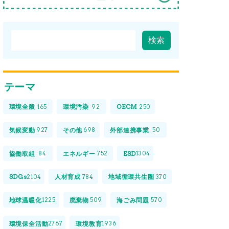
テーマ
環境全般
環境汚染
OECM
165
92
250
気候変動
その他
外部連携事業
927
698
50
協働取組
エネルギー
ESD
84
752
1304
SDGs
人材育成
地域循環共生圏
2104
784
370
地球温暖化
廃棄物
海ごみ問題
1225
509
570
環境保全活動
環境教育
2767
1936