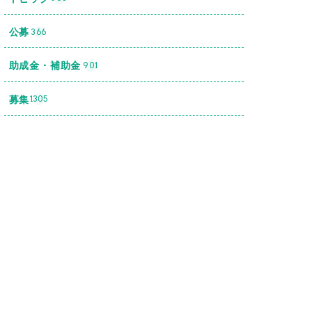
公募
366
助成金・補助金
901
募集
1305