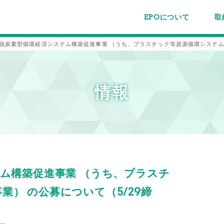
EPOについて
取
EPOちゅうごくについて
事業内容
スタッフ紹介
施設案内/利用案内
パー
主催
各種
メー
メル
 脱炭素型循環経済システム構築促進事業 （うち、プラスチック等資源循環システム
情報
テム構築促進事業 （うち、プラスチ
） の公募について（5/29締