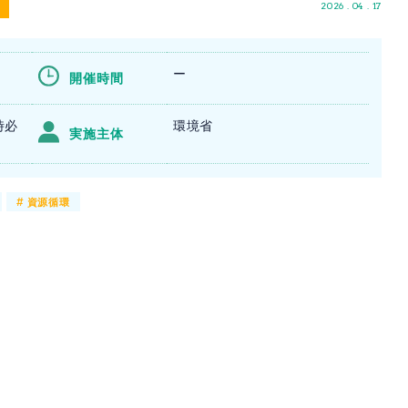
2026 . 04 . 17
ー
開催時間
時必
環境省
実施主体
#
資源循環