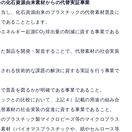
めの化石資源由来素材からの代替実証事業
該当し、化石資源由来のプラスチックの代替素材普及に
組であることとします。
エネルギー起源CO
排出量の削減に資する事業である
2
した製品を開発・製造することで、代替素材の社会実装
定される技術的な課題の解決に資する実証を行う事業で
途で普及を図るかが明確である事業であること。
チックとの比較において、上記４）記載の用途の組み合
代替素材の社会実装の促進に資する事業であること。
来のプラスチック製マイクロビーズ等のマイクロプラス
い素材（バイオマスプラスチックや、紙やセルロース等