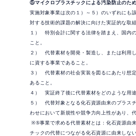
⑤マイクロプラスチックによる汚染防止のた
実施対象事業は次の１）～５）のいずれにも
対する技術的課題の解決に向けた実証的な取
１） 特別会計に関する法律を踏まえ、国内の
こと。
２） 代替素材を開発・製造し、または利用
に資する事業であること。
３） 代替素材の社会実装を図るにあたり想
あること。
４） 実証終了後に代替素材をどのような用
５） 代替対象となる化石資源由来のプラス
わせにおいて新規性や競争力向上性があり、
※⑤事業で求める代替素材とは：化石資源由
チックの代替につながる化石資源に由来しな