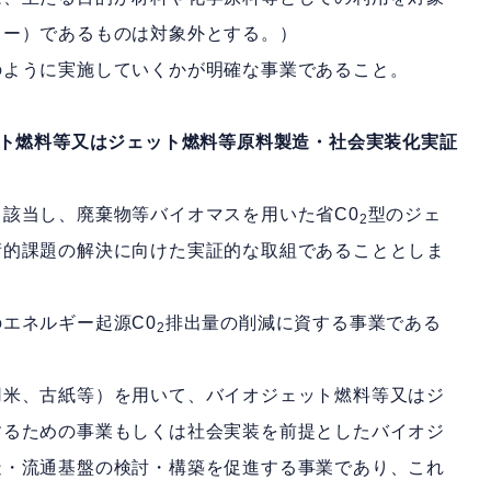
リー）であるものは対象外とする。）
のように実施していくかが明確な事業であること。
ト燃料等又はジェット燃料等原料製造・社会実装化実証
該当し、廃棄物等バイオマスを用いた省C0
型のジェ
2
術的課題の解決に向けた実証的な取組であることとしま
エネルギー起源C0
排出量の削減に資する事業である
2
用米、古紙等）を用いて、バイオジェット燃料等又はジ
するための事業もしくは社会実装を前提としたバイオジ
造・流通基盤の検討・構築を促進する事業であり、これ