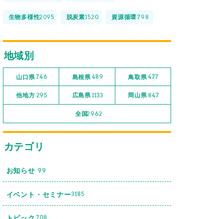
生物多様性
脱炭素
資源循環
2095
1520
798
地域別
山口県
島根県
鳥取県
746
489
477
他地方
広島県
岡山県
295
1133
847
全国
2962
カテゴリ
お知らせ
99
イベント・セミナー
3185
トピック
708