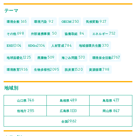
テーマ
165
92
250
927
環境全般
環境汚染
OECM
気候変動
698
50
84
752
その他
外部連携事業
協働取組
エネルギー
1304
2104
784
370
ESD
SDGs
人材育成
地域循環共生圏
1225
509
570
2767
地球温暖化
廃棄物
海ごみ問題
環境保全活動
1936
2095
1520
798
環境教育
生物多様性
脱炭素
資源循環
地域別
746
489
477
山口県
島根県
鳥取県
295
1133
847
他地方
広島県
岡山県
2962
全国