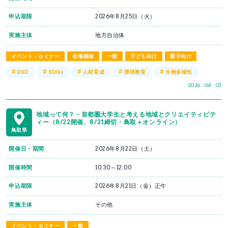
申込期限
2026年8月25日（火）
実施主体
地方自治体
イベント・セミナー
会場開催
一般
子ども向け
親子向け
#
#
#
#
#
ESD
SDGs
人材育成
環境教育
生物多様性
2026 . 08 . 07
地域って何？－首都圏大学生と考える地域とクリエイティビテ
ィー（8/22開催、8/21締切・鳥取＋オンライン）
鳥取県
開催日・期間
2026年8月22日（土）
開催時間
10:30～12:00
申込期限
2026年8月21日（金）正午
実施主体
その他
イベント・セミナー
一般