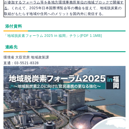
が参加するフォーラム等を各地方環境事務所単位の地域ブロックで開催す
る
。くわえて、2025年日本国際博覧会等の機会を捉えて、地域脱炭素の
取組がもたらす地域や住民へのメリットを国内外に発信する。
添付資料
「地域脱炭素フォーラム 2025 in 福岡」チラシ[PDF 1.1MB]
連絡先
環境省 大臣官房 地域政策課
直通：03-5521-8328