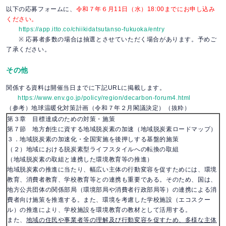
以下の応募フォームに、
令和７年６月11日（水）18:00までにお申し込み
ください。
https://app.itto.co/chiikidatsutanso-fukuoka/entry
※ 応募者多数の場合は抽選とさせていただく場合があります。予めご
了承ください。
その他
関係する資料は開催当日までに下記URLに掲載します。
https://www.env.go.jp/policy/region/decarbon-forum4.html
（参考）地球温暖化対策計画（令和７年２月閣議決定）（抜粋）
第３章 目標達成のための対策・施策
第７節 地方創生に資する地域脱炭素の加速（地域脱炭素ロードマップ）
３．地域脱炭素の加速化・全国実施を後押しする基盤的施策
（２）地域における脱炭素型ライフスタイルへの転換の取組
（地域脱炭素の取組と連携した環境教育等の推進）
地域脱炭素の推進に当たり、幅広い主体の行動変容を促すためには、環境
教育、消費者教育、学校教育等との連携も重要である。そのため、国は、
地方公共団体の関係部局（環境部局や消費者行政部局等）の連携による消
費者向け施策を推進する。また、環境を考慮した学校施設（エコスクー
ル）の推進により、学校施設を環境教育の教材として活用する。
また、
地域の住民や事業者等の理解及び行動変容を促すため、多様な主体