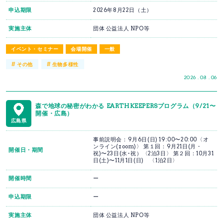
申込期限
2026年8月22日（土）
実施主体
団体 公益法人 NPO等
イベント・セミナー
会場開催
一般
#
#
その他
生物多様性
2026 . 08 . 06
森で地球の秘密がわかる EARTHKEEPERSプログラム（9/21〜
開催・広島）
広島県
事前説明会：9月6日(日) 19:00〜20:00〈オ
ンライン(zoom)〉 第１回：9月21日(月・
開催日・期間
祝)〜23日(水･祝）〈2泊3日〉 第２回：10月31
日(土)〜11月1日(日) 〈1泊2日〉
開催時間
ー
申込期限
ー
実施主体
団体 公益法人 NPO等