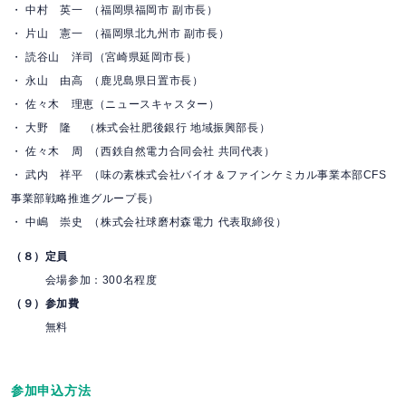
・ 中村 英一 （福岡県福岡市 副市長）
・ 片山 憲一 （福岡県北九州市 副市長）
・ 読谷山 洋司（宮崎県延岡市長）
・ 永山 由高 （鹿児島県日置市長）
・ 佐々木 理恵（ニュースキャスター）
・ 大野 隆 （株式会社肥後銀行 地域振興部長）
・ 佐々木 周 （西鉄自然電力合同会社 共同代表）
・ 武内 祥平 （味の素株式会社バイオ＆ファインケミカル事業本部CFS
事業部戦略推進グループ長）
・ 中嶋 崇史 （株式会社球磨村森電力 代表取締役）
（８）定員
会場参加：300名程度
（９）参加費
無料
参加申込方法