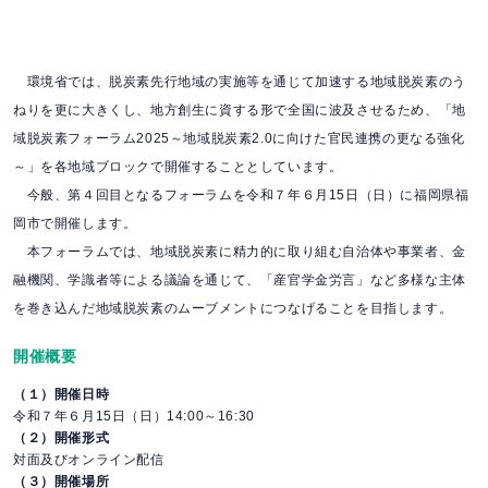
環境省では、脱炭素先行地域の実施等を通じて加速する地域脱炭素のう
ねりを更に大きくし、地方創生に資する形で全国に波及させるため、「地
域脱炭素フォーラム2025～地域脱炭素2.0に向けた官民連携の更なる強化
～」を各地域ブロックで開催することとしています。
今般、第４回目となるフォーラムを令和７年６月15日（日）に福岡県福
岡市で開催します。
本フォーラムでは、地域脱炭素に精力的に取り組む自治体や事業者、金
融機関、学識者等による議論を通じて、「産官学金労言」など多様な主体
を巻き込んだ地域脱炭素のムーブメントにつなげることを目指します。
開催概要
（１）開催日時
令和７年６月15日（日）14:00～16:30
（２）開催形式
対面及びオンライン配信
（３）開催場所