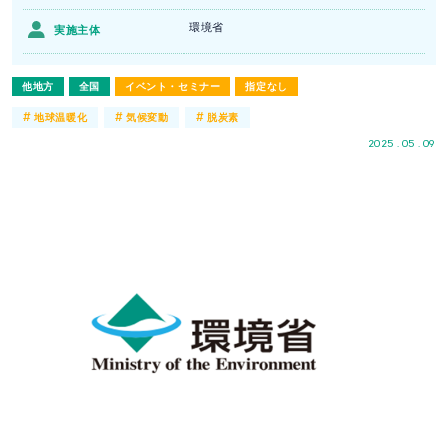
環境省
実施主体
他地方
全国
イベント・セミナー
指定なし
#
#
#
地球温暖化
気候変動
脱炭素
2025 . 05 . 09