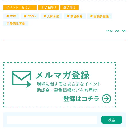
イベント・セミナー
子ども向け
親子向け
#
#
#
#
#
ESD
SDGs
人材育成
環境教育
生物多様性
#
受講生募集
2026 . 08 . 05