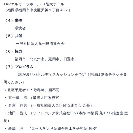
TKPエルガーラホール ８階大ホール
（福岡県福岡市中央区天神１丁目４-２）
（４）主催
環境省
（５）共催
一般社団法人九州経済連合会
（６）協力
福岡市、北九州市、延岡市、日置市
（７）プログラム
講演及びパネルディスカッションを予定（詳細は別添チラシを参
照ください）
＜登壇予定者＞＊敬称略、順不同
・ 五十嵐 清 （環境大臣政務官）
・ 倉富 純男 （一般社団法人九州経済連合会 会長）
・ 池田 昌人 （ソフトバンク株式会社CSR本部 本部長 兼 ESG推進室 室
長）
・ 萩島 理 （九州大学大学院総合理工学研究院 教授）