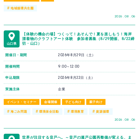
#
地域循環共生圏
2026 . 08 . 06
【体験の機会の場】つくって！あそんで！夏を楽しもう！海岸
漂着物のクラフトアート体験 参加者募集（8/29開催、8/22締
切・山口）
山口県
開催日・期間
2026年8月29日（土）
開催時間
9:00～12:00
申込期限
2026年8月22日（土）
実施主体
企業
イベント・セミナー
会場開催
子ども向け
親子向け
#
#
#
#
海ごみ問題
環境保全活動
環境教育
資源循環
2026 . 08 . 06
世界が注目する音戸へ。～音戸の瀬戸公園再整備が変える、ま