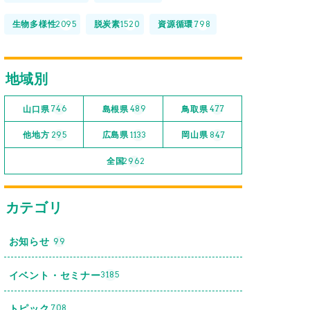
生物多様性
脱炭素
資源循環
2095
1520
798
地域別
山口県
島根県
鳥取県
746
489
477
他地方
広島県
岡山県
295
1133
847
全国
2962
カテゴリ
お知らせ
99
イベント・セミナー
3185
トピック
708