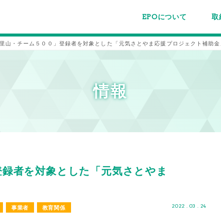
EPOについて
取
EPOちゅうごくについて
事業内容
スタッフ紹介
施設案内/利用案内
パー
主催
各種
メー
メル
里山・チーム５００」登録者を対象とした「元気さとやま応援プロジェクト補助金
情報
登録者を対象とした「元気さとやま
2022 . 03 . 24
事業者
教育関係