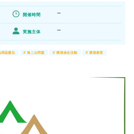
ー
開催時間
ー
実施主体
地球温暖化
#
海ごみ問題
#
環境保全活動
#
環境教育