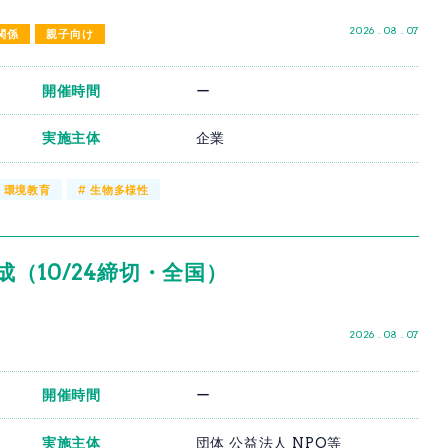
2026 . 08 . 07
関係
親子向け
開催時間
ー
実施主体
企業
#
環境教育
#
生物多様性
（10/24締切・全国）
2026 . 08 . 07
開催時間
ー
実施主体
団体 公益法人 NPO等