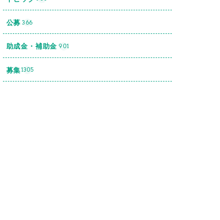
公募
366
助成金・補助金
901
募集
1305