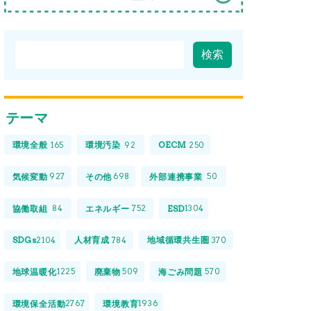
テーマ
環境全般
環境汚染
OECM
165
92
250
気候変動
その他
外部連携事業
927
698
50
協働取組
エネルギー
ESD
84
752
1304
SDGs
人材育成
地域循環共生圏
2104
784
370
地球温暖化
廃棄物
海ごみ問題
1225
509
570
環境保全活動
環境教育
2767
1936