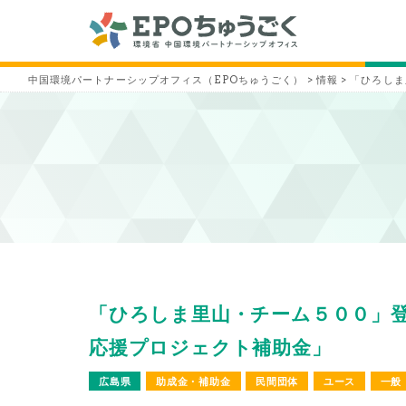
中国環境パートナーシップオフィス（EPOちゅうごく）
>
情報
>
「ひろしま
「ひろしま里山・チーム５００」
応援プロジェクト補助金」
広島県
助成金・補助金
民間団体
ユース
一般