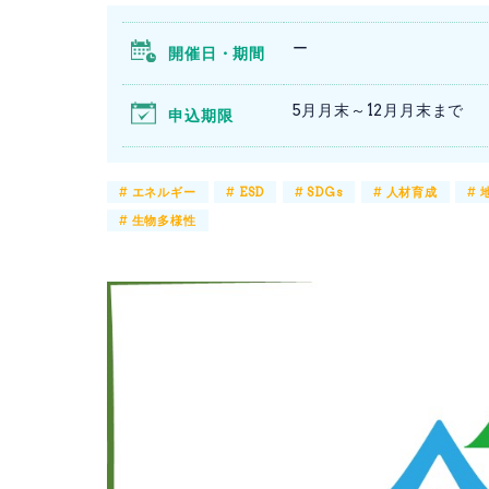
ー
開催日・期間
5月月末～12月月末まで
申込期限
#
エネルギー
#
ESD
#
SDGs
#
人材育成
#
#
生物多様性