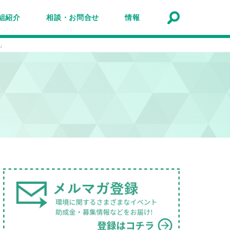
組紹介
相談・お問合せ
情報
トナーシップ紹介
事業報告
事例
ルマガジン
マガ登録
アクセスマップ
Q&A
お問合せ
情報検索
お知らせ
イベント・セミナー
トピック
公募
助成金・補助金
募集
」