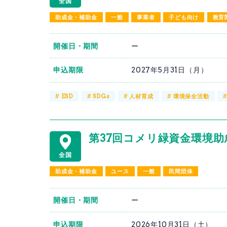
全国
助成金・補助金
一般
事業者
子ども向け
教育
開催日・期間
ー
申込期限
2027年5月31日（月）
#
ESD
#
SDGs
#
人材育成
#
環境保全活動
第37回コメリ緑資金環境助成
全国
助成金・補助金
ユース
一般
民間団体
開催日・期間
ー
申込期限
2026年10月31日（土）