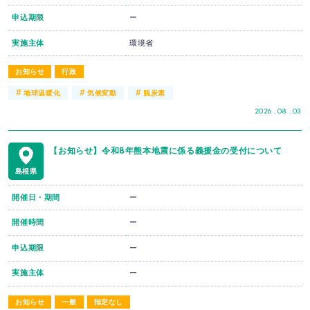
申込期限
ー
実施主体
環境省
お知らせ
行政
#
#
#
地球温暖化
気候変動
脱炭素
2026 . 08 . 03
【お知らせ】令和8年熊本地震に係る義援金の受付について
島根県
開催日・期間
ー
開催時間
ー
申込期限
ー
実施主体
ー
お知らせ
一般
指定なし