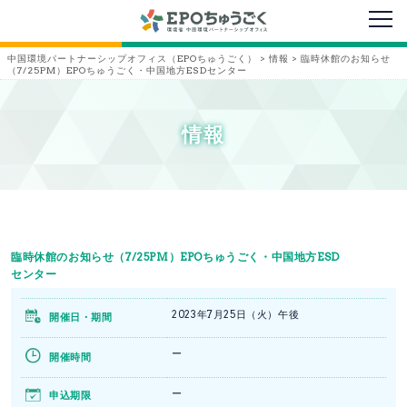
メニ
中国環境パートナーシップオフィス（EPOちゅうごく）
>
情報
>
臨時休館のお知らせ
（7/25PM）EPOちゅうごく・中国地方ESDセンター
情報
臨時休館のお知らせ（7/25PM）EPOちゅうごく・中国地方ESD
センター
2023年7月25日（火）午後
開催日・期間
ー
開催時間
ー
申込期限