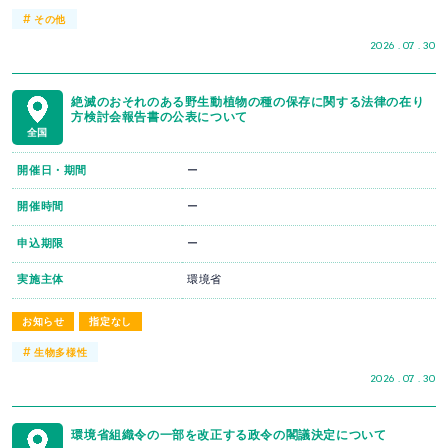
#
その他
2026 . 07 . 30
絶滅のおそれのある野生動植物の種の保存に関する法律の在り
方検討会報告書の公表について
全国
開催日・期間
ー
開催時間
ー
申込期限
ー
実施主体
環境省
お知らせ
指定なし
#
生物多様性
2026 . 07 . 30
環境省組織令の一部を改正する政令の閣議決定について