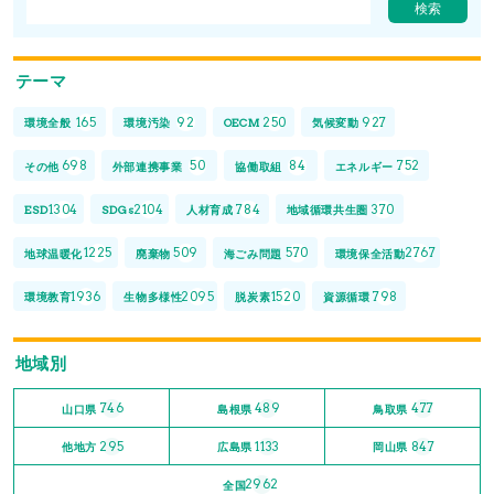
テーマ
165
92
250
927
環境全般
環境汚染
OECM
気候変動
698
50
84
752
その他
外部連携事業
協働取組
エネルギー
1304
2104
784
370
ESD
SDGs
人材育成
地域循環共生圏
1225
509
570
2767
地球温暖化
廃棄物
海ごみ問題
環境保全活動
1936
2095
1520
798
環境教育
生物多様性
脱炭素
資源循環
地域別
746
489
477
山口県
島根県
鳥取県
295
1133
847
他地方
広島県
岡山県
2962
全国