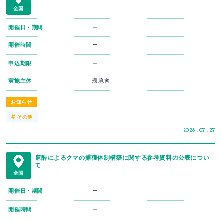
全国
開催日・期間
ー
開催時間
ー
申込期限
ー
実施主体
環境省
お知らせ
#
その他
2026 . 07 . 27
麻酔によるクマの捕獲体制構築に関する参考資料の公表につい
て
全国
開催日・期間
ー
開催時間
ー