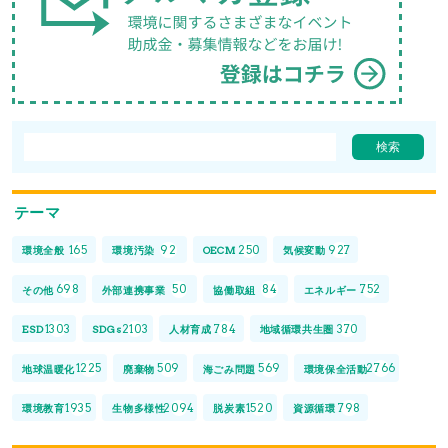
テーマ
165
92
250
927
環境全般
環境汚染
OECM
気候変動
698
50
84
752
その他
外部連携事業
協働取組
エネルギー
1303
2103
784
370
ESD
SDGs
人材育成
地域循環共生圏
1225
509
569
2766
地球温暖化
廃棄物
海ごみ問題
環境保全活動
1935
2094
1520
798
環境教育
生物多様性
脱炭素
資源循環