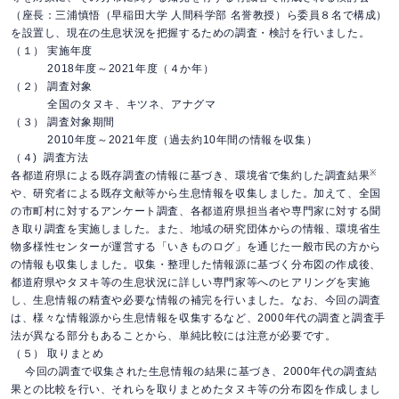
（座長：三浦慎悟（早稲田大学 人間科学部 名誉教授）ら委員８名で構成）
を設置し、現在の生息状況を把握するための調査・検討を行いました。
（１） 実施年度
2018年度～2021年度（４か年）
（２） 調査対象
全国のタヌキ、キツネ、アナグマ
（３） 調査対象期間
2010年度～2021年度（過去約10年間の情報を収集）
（４) 調査方法
※
各都道府県による既存調査の情報に基づき、環境省で集約した調査結果
や、研究者による既存文献等から生息情報を収集しました。加えて、全国
の市町村に対するアンケート調査、各都道府県担当者や専門家に対する聞
き取り調査を実施しました。また、地域の研究団体からの情報、環境省生
物多様性センターが運営する「いきものログ」を通じた一般市民の方から
の情報も収集しました。収集・整理した情報源に基づく分布図の作成後、
都道府県やタヌキ等の生息状況に詳しい専門家等へのヒアリングを実施
し、生息情報の精査や必要な情報の補完を行いました。なお、今回の調査
は、様々な情報源から生息情報を収集するなど、2000年代の調査と調査手
法が異なる部分もあることから、単純比較には注意が必要です。
（５） 取りまとめ
今回の調査で収集された生息情報の結果に基づき、2000年代の調査結
果との比較を行い、それらを取りまとめたタヌキ等の分布図を作成しまし