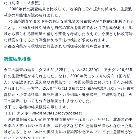
た（別添１～３参照）。
2000年代の調査結果と比較して、地域的に分布拡大の傾向や、生息数
減少の可能性が認められました。
今回の調査でタヌキ等の身近な哺乳類の分布状況が全国的に把握された
ことは、生物多様性や身近な自然の状況を追跡できた点で意義があり、地
域から得られる情報量の偏りや変化を考慮したうえで、今後とも比較可能
な精度を保てるよう調査体制や手法の検討が求められます。
※都道府県から環境省に報告された捕獲等の情報を含みます。
調査結果概要
今回の調査の結果、タヌキ51,325件、キツネ34,329件、アナグマ26,665
件の生息情報が得られました。なお、2000年代にタヌキの分布（国内移
入）が確認された屋久島や奥尻島では、今回の調査においても分布が確認
されました。一方で、2000年代には３種共に分布が確認されなかった東京
都伊豆・小笠原諸島、鹿児島県トカラ列島・奄美諸島、沖縄県等では、今
回の調査においても分布は確認されませんでした。
以下に、各種の結果概要を示します。
（１） タヌキ（
Nyctereutes procyonoides
）
沖縄県を除く広い範囲で生息情報が得られました。ただし、北海道の中
央部の大雪山系や日高山脈、宗谷地方などで生息情報が得られなかった地
域があることや、本州の奥羽山系の脊梁部や北アルプスでは生息情報が少
ないことがわかりました。