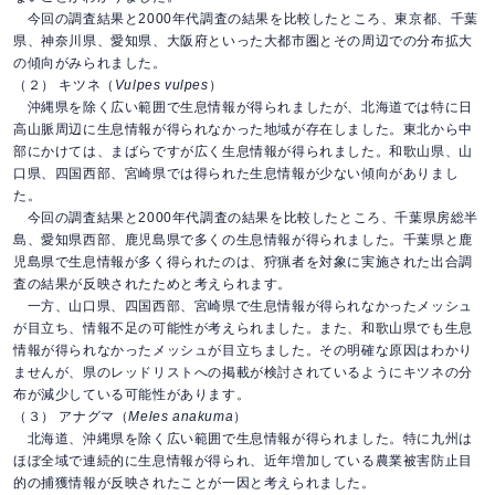
今回の調査結果と2000年代調査の結果を比較したところ、東京都、千葉
県、神奈川県、愛知県、大阪府といった大都市圏とその周辺での分布拡大
の傾向がみられました。
（２） キツネ（
Vulpes vulpes
）
沖縄県を除く広い範囲で生息情報が得られましたが、北海道では特に日
高山脈周辺に生息情報が得られなかった地域が存在しました。東北から中
部にかけては、まばらですが広く生息情報が得られました。和歌山県、山
口県、四国西部、宮崎県では得られた生息情報が少ない傾向がありまし
た。
今回の調査結果と2000年代調査の結果を比較したところ、千葉県房総半
島、愛知県西部、鹿児島県で多くの生息情報が得られました。千葉県と鹿
児島県で生息情報が多く得られたのは、狩猟者を対象に実施された出合調
査の結果が反映されたためと考えられます。
一方、山口県、四国西部、宮崎県で生息情報が得られなかったメッシュ
が目立ち、情報不足の可能性が考えられました。また、和歌山県でも生息
情報が得られなかったメッシュが目立ちました。その明確な原因はわかり
ませんが、県のレッドリストへの掲載が検討されているようにキツネの分
布が減少している可能性があります。
（３） アナグマ（
Meles anakuma
）
北海道、沖縄県を除く広い範囲で生息情報が得られました。特に九州は
ほぼ全域で連続的に生息情報が得られ、近年増加している農業被害防止目
的の捕獲情報が反映されたことが一因と考えられました。