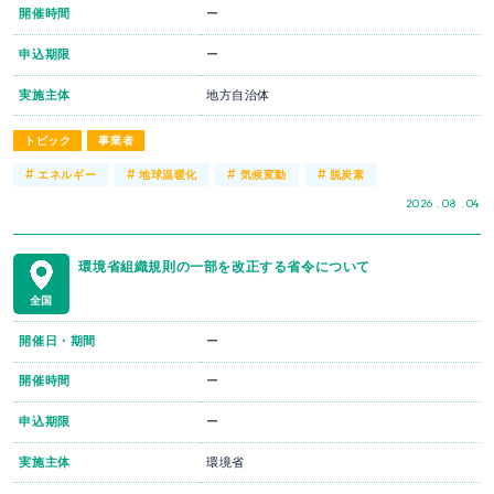
開催時間
ー
申込期限
ー
実施主体
地方自治体
トピック
事業者
#
#
#
#
エネルギー
地球温暖化
気候変動
脱炭素
2026 . 08 . 04
環境省組織規則の一部を改正する省令について
全国
開催日・期間
ー
開催時間
ー
申込期限
ー
実施主体
環境省