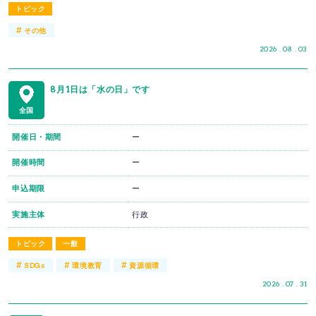
トピック
#
その他
2026 . 08 . 03
8月1日は「水の日」です
全国
開催日・期間
ー
開催時間
ー
申込期限
ー
実施主体
行政
トピック
一般
#
#
#
SDGs
環境教育
資源循環
2026 . 07 . 31