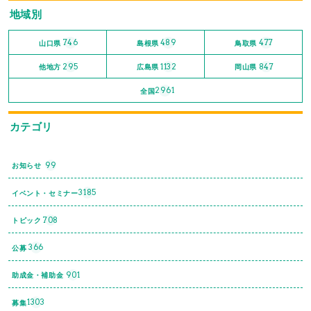
地域別
746
489
477
山口県
島根県
鳥取県
295
1132
847
他地方
広島県
岡山県
2961
全国
カテゴリ
99
お知らせ
3185
イベント・セミナー
708
トピック
366
公募
901
助成金・補助金
1303
募集