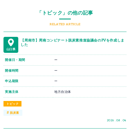
「トピック」の他の記事
RELATED ARTICLE
【周南市】周南コンビナート脱炭素推進協議会のPVを作成しま
した
山口県
開催日・期間
ー
開催時間
ー
申込期限
ー
実施主体
地方自治体
トピック
#
脱炭素
2026 . 08 . 04