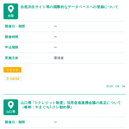
自然共生サイト等の国際的なデータベースへの登録について
全国
開催日・期間
ー
開催時間
ー
申込期限
ー
実施主体
環境省
トピック
#
OECM
2026 . 08 . 04
山口県「J-クレジット制度」活用促進連携会議の発足について
（略称：やまぐちJ-クレ勧め隊）
山口県
開催日・期間
ー