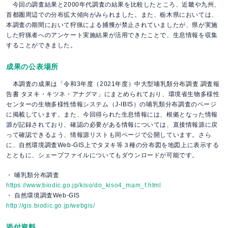
今回の調査結果と2000年代調査の結果を比較したところ、近畿や九州、
首都圏周辺での分布拡大傾向がみられました。また、栃木県においては、
本調査の期間において狩猟による捕獲が禁止されていましたが、県が実施
した狩猟者へのアンケート実施結果が活用できたことで、生息情報を収集
することができました。
成果の公表場所
本調査の成果は「令和3年度（2021年度）中大型哺乳類分布調査 調査報
告書 タヌキ・キツネ・アナグマ」にまとめられており、環境省生物多様性
センターの生物多様性情報システム（J-IBIS）の哺乳類分布調査のページ
に掲載しています。また、今回得られた生息情報には、根拠となった情報
源が記録されており、確認の必要がある情報については、直接情報源に戻
って確認できるよう、情報源リストも同ページで公開しています。さら
に、自然環境調査Web-GIS上でタヌキ等３種の分布図を地図上に表示する
とともに、シェープファイルについてもダウンロードが可能です。
・ 哺乳類分布調査
https://www.biodic.go.jp/kiso/do_kiso4_mam_f.html
・ 自然環境調査Web-GIS
http://gis.biodic.go.jp/webgis/
添付資料