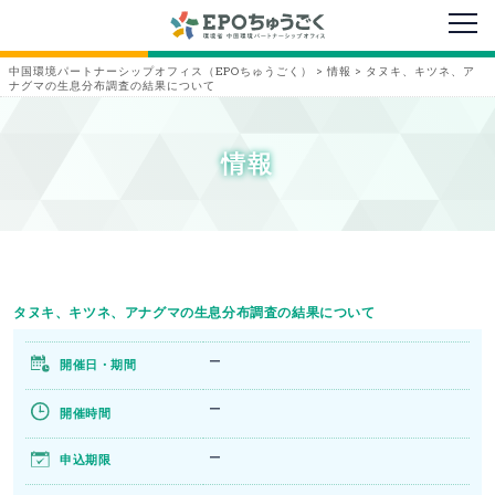
メニ
中国環境パートナーシップオフィス（EPOちゅうごく）
>
情報
>
タヌキ、キツネ、ア
ナグマの生息分布調査の結果について
情報
タヌキ、キツネ、アナグマの生息分布調査の結果について
ー
開催日・期間
ー
開催時間
ー
申込期限