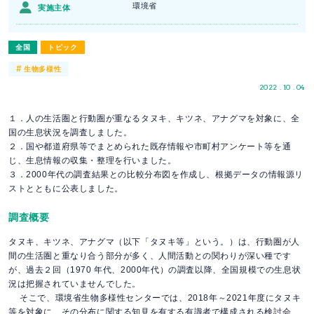
環境省
実施主体
全国
トピック
#
生物多様性
2022 . 10 . 04
１．人の生活圏と行動圏が重なるタヌキ、キツネ、アナグマを対象に、全
国の生息状況を調査しました。
２．国や都道府県等でまとめられた既存情報や市町村アンケート等を通
じ、生息情報の収集・整理を行いました。
３．2000年代の調査結果との比較分布図を作成し、根拠データの情報源リ
ストとともに公表しました。
調査概要
タヌキ、キツネ、アナグマ（以下「タヌキ等」という。）は、行動圏が人
間の生活圏と重なり合う部分が多く、人間活動との関わりが深い種です
が、過去２回（1970 年代、2000年代）の調査以降、全国規模での生息状
況は把握されていませんでした。
そこで、環境省生物多様性センターでは、2018年～2021年度にタヌキ
等を対象に、その分布に関する知見を有する有識者で構成される検討会