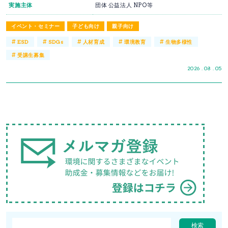
実施主体
団体 公益法人 NPO等
イベント・セミナー
子ども向け
親子向け
#
#
#
#
#
ESD
SDGs
人材育成
環境教育
生物多様性
#
受講生募集
2026 . 08 . 05