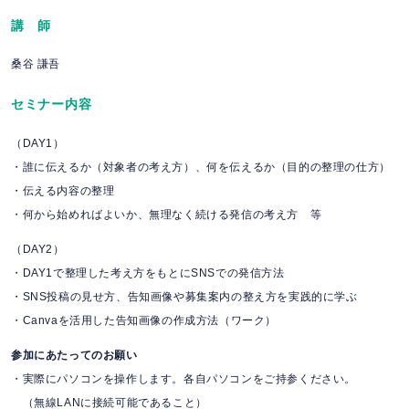
講 師
桑谷 謙吾
セミナー内容
（DAY1）
・誰に伝えるか（対象者の考え方）、何を伝えるか（目的の整理の仕方）
・伝える内容の整理
・何から始めればよいか、無理なく続ける発信の考え方 等
（DAY2）
・DAY1で整理した考え方をもとにSNSでの発信方法
・SNS投稿の見せ方、告知画像や募集案内の整え方を実践的に学ぶ
・Canvaを活用した告知画像の作成方法（ワーク）
参加にあたってのお願い
・実際にパソコンを操作します。各自パソコンをご持参ください。
（無線LANに接続可能であること）