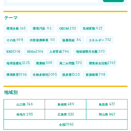
テーマ
165
92
250
927
環境全般
環境汚染
OECM
気候変動
698
50
84
752
その他
外部連携事業
協働取組
エネルギー
1304
2104
784
370
ESD
SDGs
人材育成
地域循環共生圏
1225
509
570
2767
地球温暖化
廃棄物
海ごみ問題
環境保全活動
1936
2095
1520
798
環境教育
生物多様性
脱炭素
資源循環
地域別
746
489
477
山口県
島根県
鳥取県
295
1133
847
他地方
広島県
岡山県
2962
全国