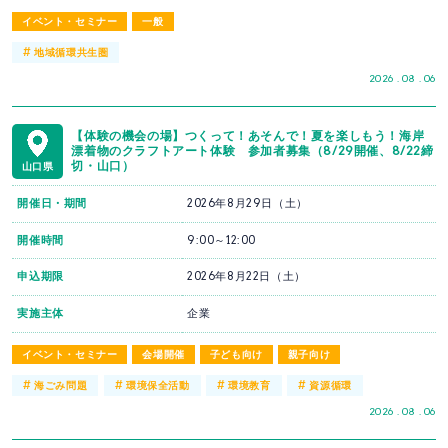
イベント・セミナー
一般
#
地域循環共生圏
2026 . 08 . 06
【体験の機会の場】つくって！あそんで！夏を楽しもう！海岸
漂着物のクラフトアート体験 参加者募集（8/29開催、8/22締
切・山口）
山口県
開催日・期間
2026年8月29日（土）
開催時間
9:00～12:00
申込期限
2026年8月22日（土）
実施主体
企業
イベント・セミナー
会場開催
子ども向け
親子向け
#
#
#
#
海ごみ問題
環境保全活動
環境教育
資源循環
2026 . 08 . 06