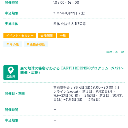
開催時間
10：00～14：00
申込期限
2026年8月22日（土）
実施主体
団体 公益法人 NPO等
イベント・セミナー
会場開催
一般
#
#
その他
生物多様性
2026 . 08 . 06
森で地球の秘密がわかる EARTHKEEPERSプログラム（9/21〜
開催・広島）
広島県
事前説明会：9月6日(日) 19:00〜20:00〈オ
ンライン(zoom)〉 第１回：9月21日(月・
開催日・期間
祝)〜23日(水･祝）〈2泊3日〉 第２回：10月31
日(土)〜11月1日(日) 〈1泊2日〉
開催時間
ー
申込期限
ー