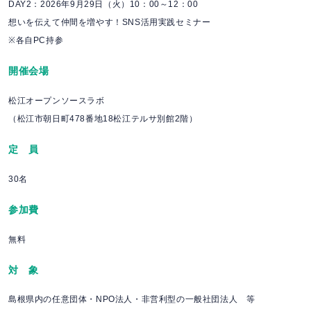
DAY2：2026年9月29日（火）10：00～12：00
想いを伝えて仲間を増やす！SNS活用実践セミナー
※各自PC持参
開催会場
松江オープンソースラボ
（松江市朝日町478番地18松江テルサ別館2階）
定 員
30名
参加費
無料
対 象
島根県内の任意団体・NPO法人・非営利型の一般社団法人 等