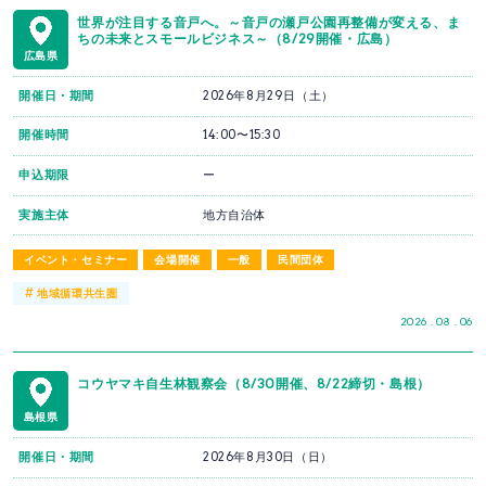
世界が注目する音戸へ。～音戸の瀬戸公園再整備が変える、ま
ちの未来とスモールビジネス～（8/29開催・広島）
広島県
開催日・期間
2026年8月29日（土）
開催時間
14:00〜15:30
申込期限
ー
実施主体
地方自治体
イベント・セミナー
会場開催
一般
民間団体
#
地域循環共生圏
2026 . 08 . 06
コウヤマキ自生林観察会（8/30開催、8/22締切・島根）
島根県
開催日・期間
2026年8月30日（日）