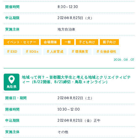
開催時間
8:30～12:30
申込期限
2026年8月25日（火）
実施主体
地方自治体
イベント・セミナー
会場開催
一般
子ども向け
親子向け
#
#
#
#
#
ESD
SDGs
人材育成
環境教育
生物多様性
2026 . 08 . 07
地域って何？－首都圏大学生と考える地域とクリエイティビテ
ィー（8/22開催、8/21締切・鳥取＋オンライン）
鳥取県
開催日・期間
2026年8月22日（土）
開催時間
10:30～12:00
申込期限
2026年8月21日（金）正午
実施主体
その他