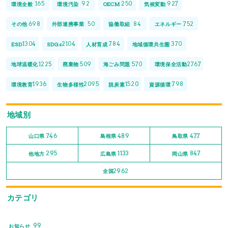
165
92
250
927
環境全般
環境汚染
OECM
気候変動
698
50
84
752
その他
外部連携事業
協働取組
エネルギー
1304
2104
784
370
ESD
SDGs
人材育成
地域循環共生圏
1225
509
570
2767
地球温暖化
廃棄物
海ごみ問題
環境保全活動
1936
2095
1520
798
環境教育
生物多様性
脱炭素
資源循環
地域別
746
489
477
山口県
島根県
鳥取県
295
1133
847
他地方
広島県
岡山県
2962
全国
カテゴリ
99
お知らせ