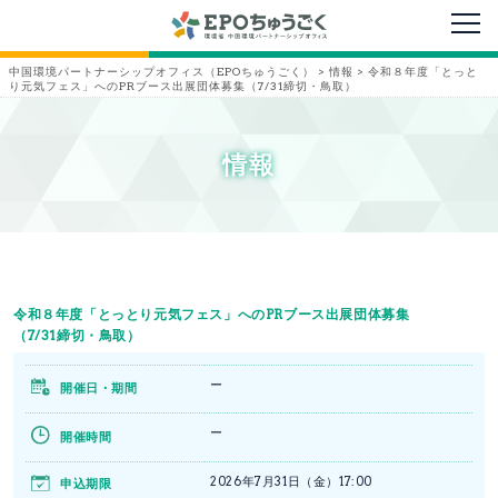
メニ
中国環境パートナーシップオフィス（EPOちゅうごく）
>
情報
>
令和８年度「とっと
り元気フェス」へのPRブース出展団体募集（7/31締切・鳥取）
情報
令和８年度「とっとり元気フェス」へのPRブース出展団体募集
（7/31締切・鳥取）
ー
開催日・期間
ー
開催時間
2026年7月31日（金）17:00
申込期限