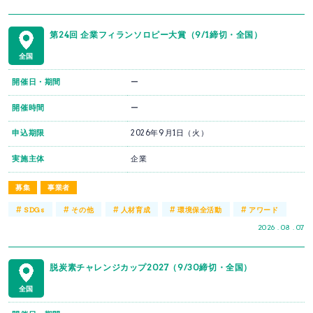
第24回 企業フィランソロピー大賞（9/1締切・全国）
全国
開催日・期間
ー
開催時間
ー
申込期限
2026年9月1日（火）
実施主体
企業
募集
事業者
#
#
#
#
#
SDGs
その他
人材育成
環境保全活動
アワード
2026 . 08 . 07
脱炭素チャレンジカップ2027（9/30締切・全国）
全国