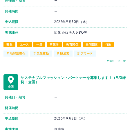
開催日・期間
ー
開催時間
ー
申込期限
2026年9月30日（水）
実施主体
団体 公益法人 NPO等
募集
ユース
一般
事業者
教育関係
民間団体
行政
#
#
#
#
地球温暖化
気候変動
脱炭素
アワード
2026 . 08 . 06
サステナブルファッション・パートナーを募集します！（9/3締
切・全国）
全国
開催日・期間
ー
開催時間
ー
申込期限
2026年9月3日（木）
実施主体
環境省