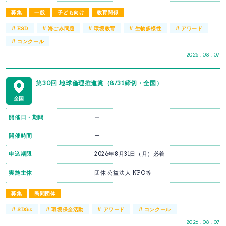
募集
一般
子ども向け
教育関係
#
#
#
#
#
ESD
海ごみ問題
環境教育
生物多様性
アワード
#
コンクール
2026 . 08 . 07
第30回 地球倫理推進賞（8/31締切・全国）
全国
開催日・期間
ー
開催時間
ー
申込期限
2026年8月31日（月）必着
実施主体
団体 公益法人 NPO等
募集
民間団体
#
#
#
#
SDGs
環境保全活動
アワード
コンクール
2026 . 08 . 07