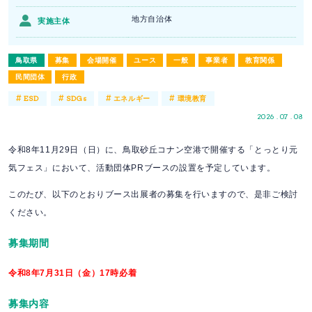
地方自治体
実施主体
鳥取県
募集
会場開催
ユース
一般
事業者
教育関係
民間団体
行政
#
#
#
#
ESD
SDGs
エネルギー
環境教育
2026 . 07 . 08
令和8年11月29日（日）に、鳥取砂丘コナン空港で開催する「とっとり元
気フェス」において、活動団体PRブースの設置を予定しています。
このたび、以下のとおりブース出展者の募集を行いますので、是非ご検討
ください。
募集期間
令和8年7月31日（金）17時必着
募集内容