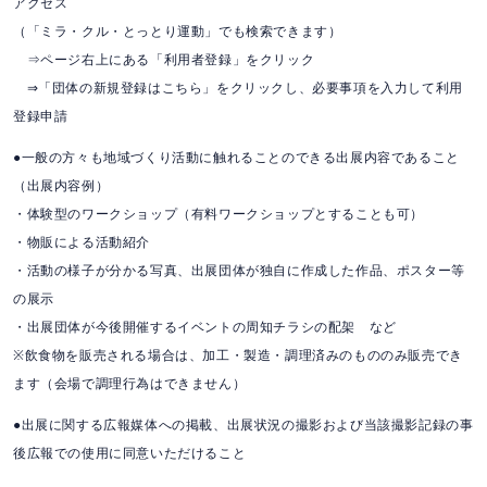
アクセス
（「ミラ・クル・とっとり運動」でも検索できます）
⇒ページ右上にある「利用者登録」をクリック
⇒「団体の新規登録はこちら」をクリックし、必要事項を入力して利用
登録申請
●一般の方々も地域づくり活動に触れることのできる出展内容であること
（出展内容例）
・体験型のワークショップ（有料ワークショップとすることも可）
・物販による活動紹介
・活動の様子が分かる写真、出展団体が独自に作成した作品、ポスター等
の展示
・出展団体が今後開催するイベントの周知チラシの配架 など
※飲食物を販売される場合は、加工・製造・調理済みのもののみ販売でき
ます（会場で調理行為はできません）
●出展に関する広報媒体への掲載、出展状況の撮影および当該撮影記録の事
後広報での使用に同意いただけること