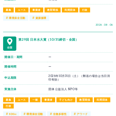
募集
ユース
事業者
教育関係
民間団体
行政
#
#
環境保全活動
資源循環
2026 . 08 . 06
第29回 日本水大賞（10/31締切・全国）
全国
開催日・期間
ー
開催時間
ー
2026年10月31日（土）（郵送の場合は当日消
申込期限
印有効）
実施主体
団体 公益法人 NPO等
募集
ユース
一般
事業者
子ども向け
教育関係
民間団体
行政
#
#
#
#
SDGs
環境保全活動
生物多様性
アワード