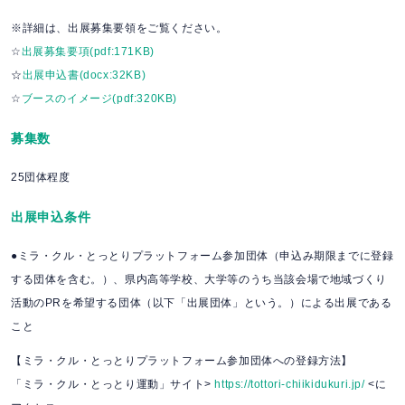
※詳細は、出展募集要領をご覧ください。
☆
出展募集要項(pdf:171KB)
☆
出展申込書(docx:32KB)
☆
ブースのイメージ(pdf:320KB)
募集数
25団体程度
出展申込条件
●ミラ・クル・とっとりプラットフォーム参加団体（申込み期限までに登録
する団体を含む。）、県内高等学校、大学等のうち当該会場で地域づくり
活動のPRを希望する団体（以下「出展団体」という。）による出展である
こと
【ミラ・クル・とっとりプラットフォーム参加団体への登録方法】
「ミラ・クル・とっとり運動」サイト
>
https://tottori-chiikidukuri.jp/
<
に