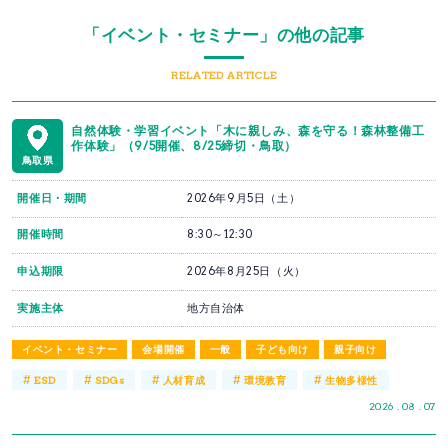
「イベント・セミナー」の他の記事
RELATED ARTICLE
自然体験・学習イベント「木に親しみ、森を守る！森林整備工
作体験」（9/5開催、8/25締切・鳥取）
鳥取県
開催日・期間
2026年9月5日（土）
開催時間
8:30～12:30
申込期限
2026年8月25日（火）
実施主体
地方自治体
イベント・セミナー
会場開催
一般
子ども向け
親子向け
#
#
#
#
#
ESD
SDGs
人材育成
環境教育
生物多様性
2026 . 08 . 07