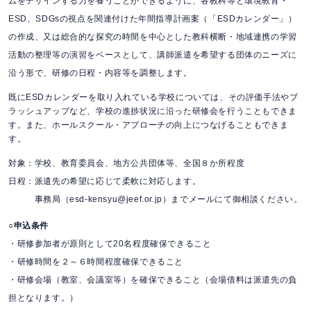
ムをデザインする力を養うことができるように、各教科等と環境教育・
ESD、SDGsの視点を関連付けた年間指導計画案（「ESDカレンダー」）
の作成、又は総合的な探究の時間を中心とした教科横断・地域連携の学習
活動の整理等の演習をベースとして、講師派遣を希望する団体のニーズに
沿う形で、研修の日程・内容等を調整します。
既にESDカレンダーを取り入れている学校については、その評価手法やブ
ラッシュアップなど、学校の進捗状況に沿った研修会を行うこともできま
す。また、ホールスクール・アプローチの向上につなげることもできま
す。
対象：学校、教育委員会、地方公共団体等、全国８か所程度
日程：派遣先の希望に応じて柔軟に対応します。
事務局（esd-kensyu@jeef.or.jp）までメールにて御相談ください。
○申込条件
・研修参加者が原則として20名程度確保できること
・研修時間を２～６時間程度確保できること
・研修会場（教室、会議室等）を確保できること（会場借料は派遣先の負
担となります。）