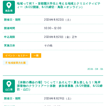
地域って何？－首都圏大学生と考える地域とクリエイティビテ
ィー（8/22開催、8/21締切・鳥取＋オンライン）
鳥取県
開催日・期間
2026年8月22日（土）
開催時間
10:30～12:00
申込期限
2026年8月21日（金）正午
実施主体
その他
イベント・セミナー
一般
#
地域循環共生圏
2026 . 08 . 06
【体験の機会の場】つくって！あそんで！夏を楽しもう！海岸
漂着物のクラフトアート体験 参加者募集（8/29開催、8/22締
切・山口）
山口県
開催日・期間
2026年8月29日（土）