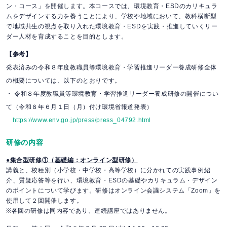
ン・コース」を開催します。本コースでは、環境教育・ESDのカリキュラ
ムをデザインする力を養うことにより、学校や地域において、教科横断型
で地域共生の視点を取り入れた環境教育・ESDを実践・推進していくリー
ダー人材を育成することを目的とします。
【参考】
発表済みの令和８年度教職員等環境教育・学習推進リーダー養成研修全体
の概要については、以下のとおりです。
・ 令和８年度教職員等環境教育・学習推進リーダー養成研修の開催につい
て（令和８年６月１日（月）付け環境省報道発表）
https://www.env.go.jp/press/press_04792.html
研修の内容
●集合型研修①（基礎編：オンライン型研修）
講義と、校種別（小学校・中学校・高等学校）に分かれての実践事例紹
介、質疑応答等を行い、環境教育・ESDの基礎やカリキュラム・デザイン
のポイントについて学びます。研修はオンライン会議システム「Zoom」を
使用して２回開催します。
※各回の研修は同内容であり、連続講座ではありません。