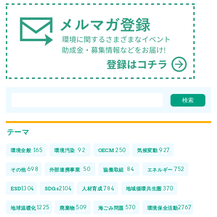
テーマ
165
92
250
927
環境全般
環境汚染
OECM
気候変動
698
50
84
752
その他
外部連携事業
協働取組
エネルギー
1304
2104
784
370
ESD
SDGs
人材育成
地域循環共生圏
1225
509
570
2767
地球温暖化
廃棄物
海ごみ問題
環境保全活動