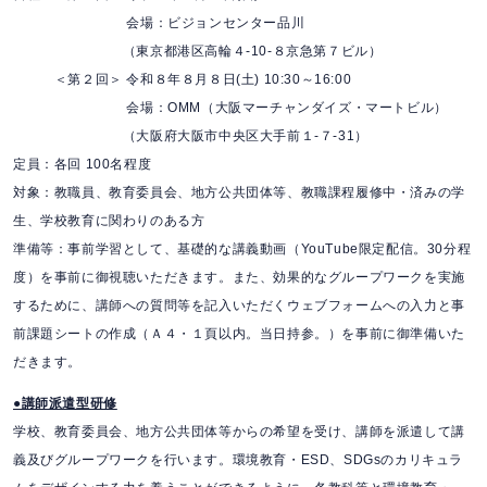
会場：ビジョンセンター品川
（東京都港区高輪４-10-８京急第７ビル）
＜第２回＞ 令和８年８月８日(土) 10:30～16:00
会場：OMM（大阪マーチャンダイズ・マートビル）
（大阪府大阪市中央区大手前１-７-31）
定員：各回 100名程度
対象：教職員、教育委員会、地方公共団体等、教職課程履修中・済みの学
生、学校教育に関わりのある方
準備等：事前学習として、基礎的な講義動画（YouTube限定配信。30分程
度）を事前に御視聴いただきます。また、効果的なグループワークを実施
するために、講師への質問等を記入いただくウェブフォームへの入力と事
前課題シートの作成（Ａ４・１頁以内。当日持参。）を事前に御準備いた
だきます。
●講師派遣型研修
学校、教育委員会、地方公共団体等からの希望を受け、講師を派遣して講
義及びグループワークを行います。環境教育・ESD、SDGsのカリキュラ