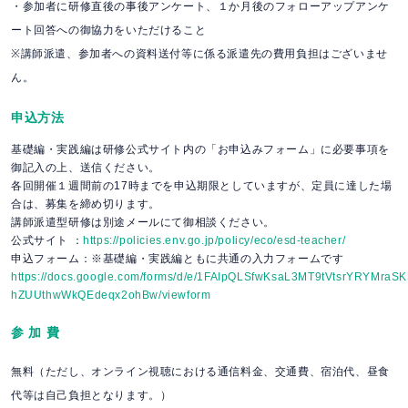
・参加者に研修直後の事後アンケート、１か月後のフォローアップアンケ
ート回答への御協力をいただけること
※講師派遣、参加者への資料送付等に係る派遣先の費用負担はございませ
ん。
申込方法
基礎編・実践編は研修公式サイト内の「お申込みフォーム」に必要事項を
御記入の上、送信ください。
各回開催１週間前の17時までを申込期限としていますが、定員に達した場
合は、募集を締め切ります。
講師派遣型研修は別途メールにて御相談ください。
公式サイト ：
https://policies.env.go.jp/policy/eco/esd-teacher/
申込フォーム：※基礎編・実践編ともに共通の入力フォームです
https://docs.google.com/forms/d/e/1FAIpQLSfwKsaL3MT9tVtsrYRYMraS
hZUUthwWkQEdeqx2ohBw/viewform
参 加 費
無料（ただし、オンライン視聴における通信料金、交通費、宿泊代、昼食
代等は自己負担となります。）