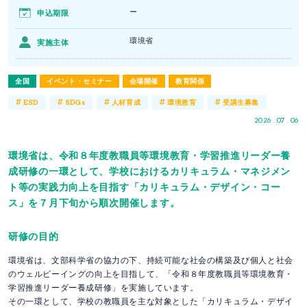
ー
申込期限
環境省
実施主体
全国
イベント・セミナー
会場開催
教育関係
#
#
#
#
#
ESD
SDGs
人材育成
環境教育
受講生募集
2026 . 07 . 06
環境省は、令和８年度教職員等環境教育・学習推進リーダー養
成研修の一環として、学校におけるカリキュラム・マネジメン
ト等の実践力向上を目指す「カリキュラム・デザイン・コー
ス」を７月下旬から順次開催します。
研修の目的
環境省は、文部科学省の協力の下、持続可能な社会の構築及び個人と社会
のウェルビーイングの向上を目指して、「令和８年度教職員等環境教育・
学習推進リーダー養成研修」を実施しています。
その一環として、学校の教職員を主な対象とした「カリキュラム・デザイ