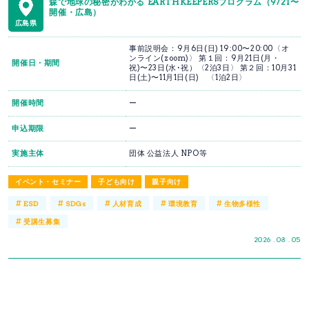
森で地球の秘密がわかる EARTHKEEPERSプログラム（9/21〜
開催・広島）
広島県
事前説明会：9月6日(日) 19:00〜20:00〈オ
ンライン(zoom)〉 第１回：9月21日(月・
開催日・期間
祝)〜23日(水･祝）〈2泊3日〉 第２回：10月31
日(土)〜11月1日(日) 〈1泊2日〉
開催時間
ー
申込期限
ー
実施主体
団体 公益法人 NPO等
イベント・セミナー
子ども向け
親子向け
#
#
#
#
#
ESD
SDGs
人材育成
環境教育
生物多様性
#
受講生募集
2026 . 08 . 05