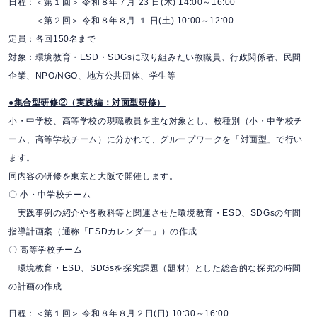
日程：＜第１回＞ 令和８年７月 23 日(木) 14:00～16:00
＜第２回＞ 令和８年８月 １ 日(土) 10:00～12:00
定員：各回150名まで
対象：環境教育・ESD・SDGsに取り組みたい教職員、行政関係者、民間
企業、NPO/NGO、地方公共団体、学生等
●集合型研修②（実践編：対面型研修）
小・中学校、高等学校の現職教員を主な対象とし、校種別（小・中学校チ
ーム、高等学校チーム）に分かれて、グループワークを「対面型」で行い
ます。
同内容の研修を東京と大阪で開催します。
〇 小・中学校チーム
実践事例の紹介や各教科等と関連させた環境教育・ESD、SDGsの年間
指導計画案（通称「ESDカレンダー」）の作成
〇 高等学校チーム
環境教育・ESD、SDGsを探究課題（題材）とした総合的な探究の時間
の計画の作成
日程：＜第１回＞ 令和８年８月２日(日) 10:30～16:00