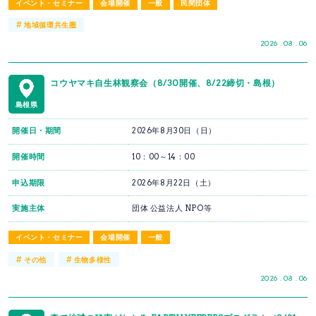
イベント・セミナー
会場開催
一般
民間団体
#
地域循環共生圏
2026 . 08 . 06
コウヤマキ自生林観察会（8/30開催、8/22締切・島根）
島根県
開催日・期間
2026年8月30日（日）
開催時間
10：00～14：00
申込期限
2026年8月22日（土）
実施主体
団体 公益法人 NPO等
イベント・セミナー
会場開催
一般
#
#
その他
生物多様性
2026 . 08 . 06