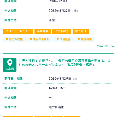
開催時間
9:00～12:00
申込期限
2026年8月22日（土）
実施主体
企業
イベント・セミナー
会場開催
子ども向け
親子向け
#
#
#
#
海ごみ問題
環境保全活動
環境教育
資源循環
2026 . 08 . 06
世界が注目する音戸へ。～音戸の瀬戸公園再整備が変える、ま
ちの未来とスモールビジネス～（8/29開催・広島）
広島県
開催日・期間
2026年8月29日（土）
開催時間
14:00〜15:30
申込期限
ー
実施主体
地方自治体