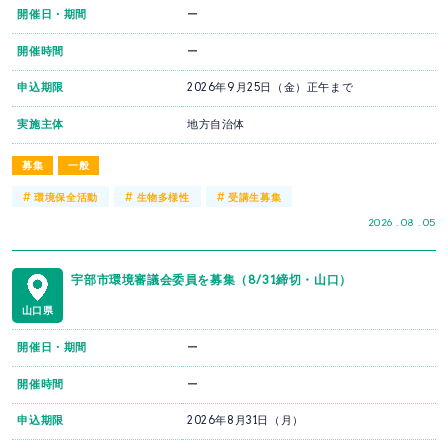
開催日・期間
ー
開催時間
ー
申込期限
2026年9月25日（金）正午まで
実施主体
地方自治体
募集
一般
#
#
#
環境保全活動
生物多様性
受講生募集
2026 . 08 . 05
宇部市環境審議会委員を募集（8/31締切・山口）
山口県
開催日・期間
ー
開催時間
ー
申込期限
2026年8月31日（月）