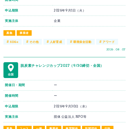
申込期限
2026年9月1日（火）
実施主体
企業
募集
事業者
#
#
#
#
#
SDGs
その他
人材育成
環境保全活動
アワード
2026 . 08 . 07
脱炭素チャレンジカップ2027（9/30締切・全国）
全国
開催日・期間
ー
開催時間
ー
申込期限
2026年9月30日（水）
実施主体
団体 公益法人 NPO等
募集
ユース
一般
事業者
教育関係
民間団体
行政