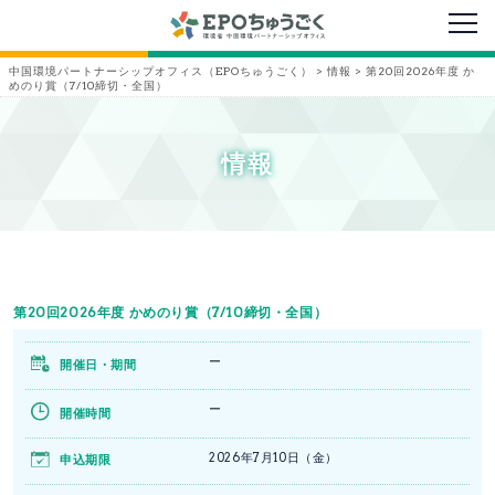
メニ
中国環境パートナーシップオフィス（EPOちゅうごく）
>
情報
>
第20回2026年度 か
めのり賞（7/10締切・全国）
情報
第20回2026年度 かめのり賞（7/10締切・全国）
ー
開催日・期間
ー
開催時間
2026年7月10日（金）
申込期限