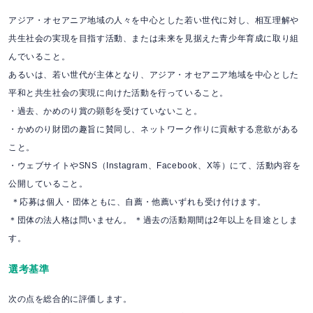
アジア・オセアニア地域の人々を中心とした若い世代に対し、相互理解や
共生社会の実現を目指す活動、または未来を見据えた青少年育成に取り組
んでいること。
あるいは、若い世代が主体となり、アジア・オセアニア地域を中心とした
平和と共生社会の実現に向けた活動を行っていること。
・過去、かめのり賞の顕彰を受けていないこと。
・かめのり財団の趣旨に賛同し、ネットワーク作りに貢献する意欲がある
こと。
・ウェブサイトやSNS（Instagram、Facebook、X等）にて、活動内容を
公開していること。
＊応募は個人・団体ともに、自薦・他薦いずれも受け付けます。
＊団体の法人格は問いません。 ＊過去の活動期間は2年以上を目途としま
す。
選考基準
次の点を総合的に評価します。