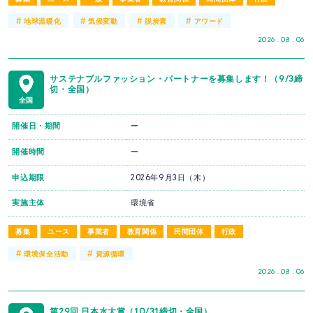
#
#
#
#
地球温暖化
気候変動
脱炭素
アワード
2026 . 08 . 06
サステナブルファッション・パートナーを募集します！（9/3締
切・全国）
全国
開催日・期間
ー
開催時間
ー
申込期限
2026年9月3日（木）
実施主体
環境省
募集
ユース
事業者
教育関係
民間団体
行政
#
#
環境保全活動
資源循環
2026 . 08 . 06
第29回 日本水大賞（10/31締切・全国）