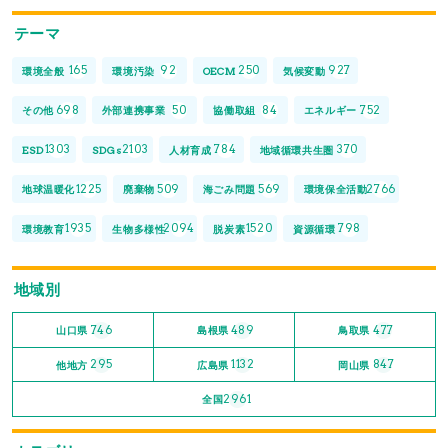
テーマ
165
92
250
927
環境全般
環境汚染
OECM
気候変動
698
50
84
752
その他
外部連携事業
協働取組
エネルギー
1303
2103
784
370
ESD
SDGs
人材育成
地域循環共生圏
1225
509
569
2766
地球温暖化
廃棄物
海ごみ問題
環境保全活動
1935
2094
1520
798
環境教育
生物多様性
脱炭素
資源循環
地域別
746
489
477
山口県
島根県
鳥取県
295
1132
847
他地方
広島県
岡山県
2961
全国