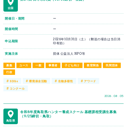
全国
開催日・期間
ー
開催時間
ー
2026年10月31日（土）（郵送の場合は当日消
申込期限
印有効）
実施主体
団体 公益法人 NPO等
募集
ユース
一般
事業者
子ども向け
教育関係
民間団体
行政
#
#
#
#
SDGs
環境保全活動
生物多様性
アワード
#
コンクール
2026 . 08 . 05
令和8年度鳥取県ハンター養成スクール 基礎課程受講生募集
（9/25締切・鳥取）
鳥取県