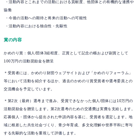
・活動内容とこれまでの活動における貢献度、他団体との有機的な連携や
協働
・今後の活動への期待と将来の活動への可能性
・活動内容における独自性・先駆性
賞の内容
かめのり賞：個人/団体3組程度、正賞として記念の楯および副賞として
100万円の活動奨励金を贈呈
＊受賞者には、かめのり財団ウェブサイトおよび「かめのりフォーラム」
等において活動を紹介するほか、過去のかめのり賞受賞者や選考委員との
交流機会を予定しています。
＊第2次（最終）選考まで進み、受賞できなかった個人/団体には10万円の
活動奨励金を贈呈します。第2次選考のための交通費は実費を支給します。
応募個人・団体から提出された申請内容を基に、受賞者を選定します。地
域に根差した共生社会づくり、青少年育成、多文化理解や世界平和に寄与
する先駆的な活動を重視して評価します。