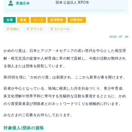
団体 公益法人 NPO等
実施主体
全国
募集
ユース
教育関係
民間団体
#
#
#
SDGs
アワード
コンクール
2026 . 07 . 06
かめのり賞は、日本とアジア・オセアニアの若い世代を中心とした相互理
解・相互交流の促進や人材育成に草の根で貢献し、今後の活動が期待され
る個人または団体を顕彰しています。
第20回を境に「かめのり賞」は刷新され、ここから新章が幕を開けます。
若者が中心となっている、地域に根差した共生社会づくり、青少年育成、
多文化理解や世界平和に寄与する先駆的な活動を重視するとともに、かめ
のり賞受賞者及び関係者とのネットワークづくりを積極的に行います。
みなさまのご応募をお待ちしております。
対象個人/団体の資格