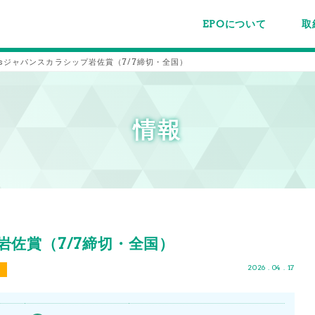
EPOについて
取
EPOちゅうごくについて
事業内容
スタッフ紹介
施設案内/利用案内
パー
主催
各種
メー
メル
Gsジャパンスカラシップ岩佐賞（7/7締切・全国）
情報
岩佐賞（7/7締切・全国）
2026 . 04 . 17