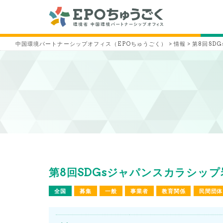
中国環境パートナーシップオフィス（EPOちゅうごく）
>
情報
>
第8回SD
第8回SDGsジャパンスカラシップ
全国
募集
一般
事業者
教育関係
民間団体