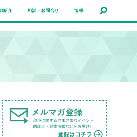
組紹介
相談・お問合せ
情報
トナーシップ紹介
事業報告
事例
ルマガジン
マガ登録
アクセスマップ
Q&A
お問合せ
情報検索
お知らせ
イベント・セミナー
トピック
公募
助成金・補助金
募集