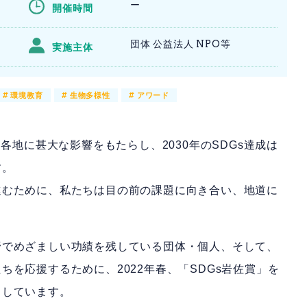
ー
開催時間
団体 公益法人 NPO等
実施主体
#
環境教育
#
生物多様性
#
アワード
各地に甚大な影響をもたらし、2030年のSDGs達成は
す。
進むために、私たちは目の前の課題に向き合い、地道に
野でめざましい功績を残している団体・個人、そして、
を応援するために、2022年春、「SDGs岩佐賞」を
ちしています。