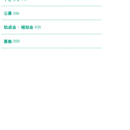
公募
366
助成金・補助金
901
募集
1305