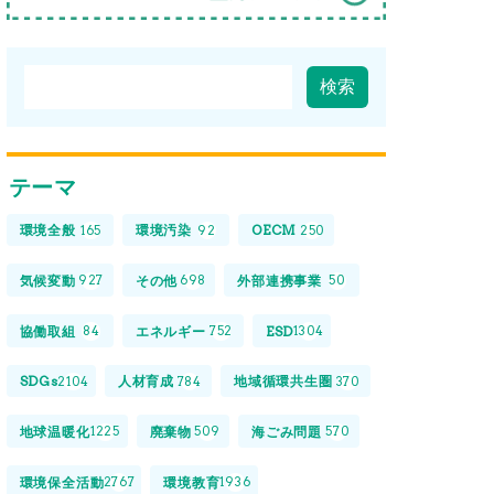
テーマ
環境全般
環境汚染
OECM
165
92
250
気候変動
その他
外部連携事業
927
698
50
協働取組
エネルギー
ESD
84
752
1304
SDGs
人材育成
地域循環共生圏
2104
784
370
地球温暖化
廃棄物
海ごみ問題
1225
509
570
環境保全活動
環境教育
2767
1936