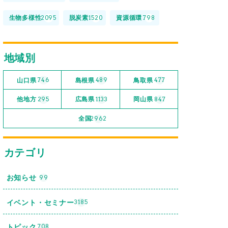
生物多様性
脱炭素
資源循環
2095
1520
798
地域別
山口県
島根県
鳥取県
746
489
477
他地方
広島県
岡山県
295
1133
847
全国
2962
カテゴリ
お知らせ
99
イベント・セミナー
3185
トピック
708