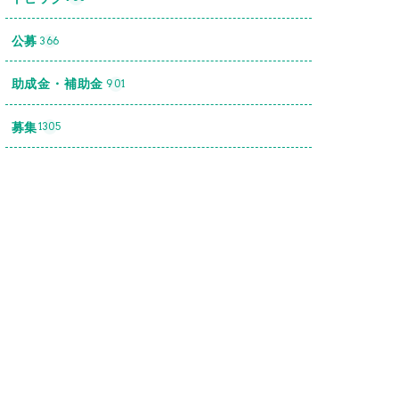
公募
366
助成金・補助金
901
募集
1305