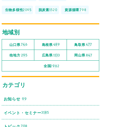
生物多様性
脱炭素
資源循環
2095
1520
798
地域別
山口県
島根県
鳥取県
746
489
477
他地方
広島県
岡山県
295
1133
847
全国
2962
カテゴリ
お知らせ
99
イベント・セミナー
3185
トピック
708