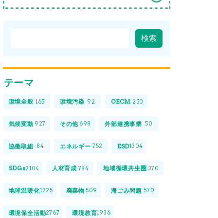
テーマ
環境全般
環境汚染
OECM
165
92
250
気候変動
その他
外部連携事業
927
698
50
協働取組
エネルギー
ESD
84
752
1304
SDGs
人材育成
地域循環共生圏
2104
784
370
地球温暖化
廃棄物
海ごみ問題
1225
509
570
環境保全活動
環境教育
2767
1936