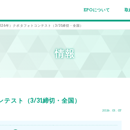
EPOについて
取
EPOちゅうごくについて
事業内容
スタッフ紹介
施設案内/利用案内
パー
主催
各種
メー
メル
2026年）クボタフォトコンテスト（3/31締切・全国）
情報
ンテスト（3/31締切・全国）
2026 . 01 . 07