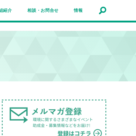
組紹介
相談・お問合せ
情報
トナーシップ紹介
事業報告
事例
ルマガジン
マガ登録
アクセスマップ
Q&A
お問合せ
情報検索
お知らせ
イベント・セミナー
トピック
公募
助成金・補助金
募集