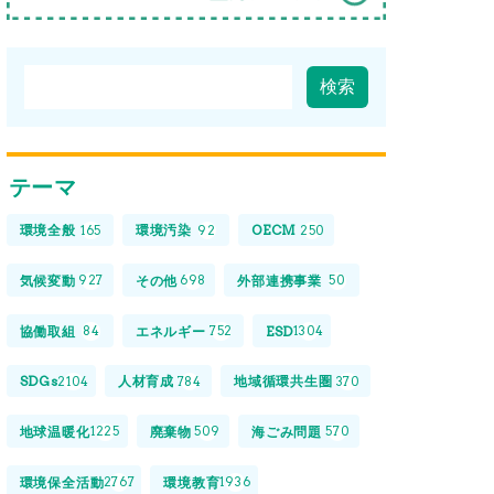
テーマ
環境全般
環境汚染
OECM
165
92
250
気候変動
その他
外部連携事業
927
698
50
協働取組
エネルギー
ESD
84
752
1304
SDGs
人材育成
地域循環共生圏
2104
784
370
地球温暖化
廃棄物
海ごみ問題
1225
509
570
環境保全活動
環境教育
2767
1936