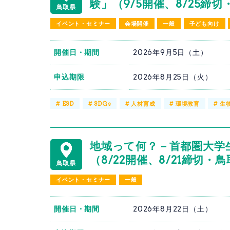
験」（9/5開催、8/25締
鳥取県
イベント・セミナー
会場開催
一般
子ども向け
開催日・期間
2026年9月5日（土）
申込期限
2026年8月25日（火）
#
ESD
#
SDGs
#
人材育成
#
環境教育
#
生
地域って何？－首都圏大学
（8/22開催、8/21締切
鳥取県
イベント・セミナー
一般
開催日・期間
2026年8月22日（土）