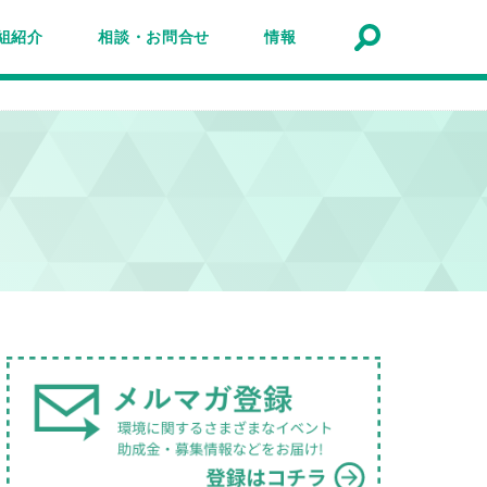
組紹介
相談・お問合せ
情報
トナーシップ紹介
事業報告
事例
ルマガジン
マガ登録
アクセスマップ
Q&A
お問合せ
情報検索
お知らせ
イベント・セミナー
トピック
公募
助成金・補助金
募集