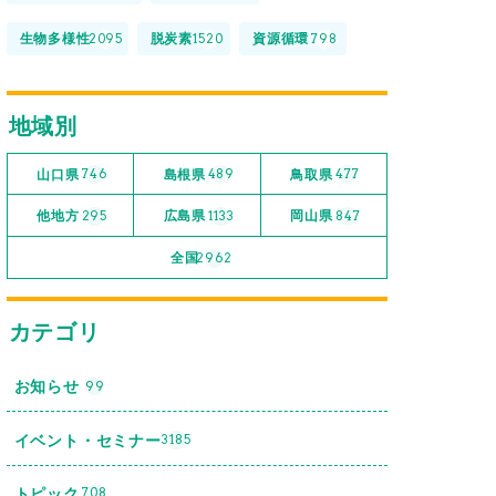
生物多様性
脱炭素
資源循環
2095
1520
798
地域別
山口県
島根県
鳥取県
746
489
477
他地方
広島県
岡山県
295
1133
847
全国
2962
カテゴリ
お知らせ
99
イベント・セミナー
3185
トピック
708