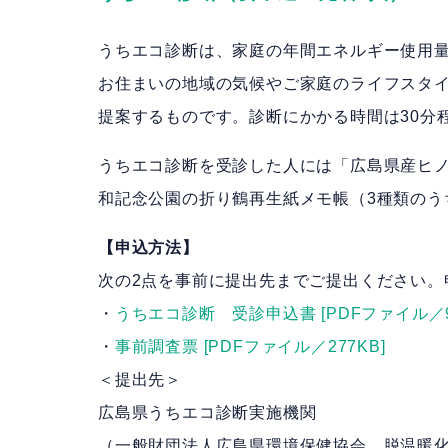
うちエコ診断は、家庭の年間エネルギー使用
お住まいの地域の気候やご家庭のライフスタイ
提案するものです。診断にかかる時間は30分
うちエコ診断を受診した人には「広島県産ヒ
和記念公園の折り鶴再生紙メモ帳（3種類のう
【申込方法】
次の2点を事前に提出先までご提出ください。
・
うちエコ診断 受診申込書 [PDFファイル／93
・
事前調査票 [PDFファイル／277KB]
＜提出先＞
広島県うちエコ診断実施機関
（一般財団法人広島県環境保健協会 脱温暖