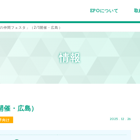
EPOについて
取
EPOちゅうごくについて
事業内容
スタッフ紹介
施設案内/利用案内
パー
主催
各種
メー
メル
緑の仲間フェスタ」（2/1開催・広島）
情報
1開催・広島）
2025 . 12 . 26
子向け