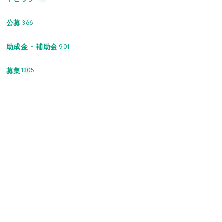
公募
366
助成金・補助金
901
募集
1305