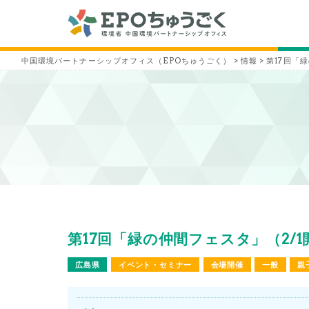
中国環境パートナーシップオフィス（EPOちゅうごく）
>
情報
>
第17回「
第17回「緑の仲間フェスタ」（2/
広島県
イベント・セミナー
会場開催
一般
親