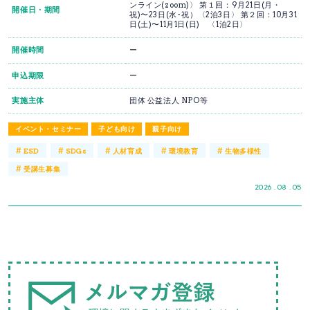
ンライン(zoom)〉 第１回：9月21日(月・
開催日・期間
祝)〜23日(水･祝）〈2泊3日〉 第２回：10月31
日(土)〜11月1日(日) 〈1泊2日〉
開催時間
ー
申込期限
ー
実施主体
団体 公益法人 NPO等
イベント・セミナー
子ども向け
親子向け
#
#
#
#
#
ESD
SDGs
人材育成
環境教育
生物多様性
#
受講生募集
2026 . 08 . 05