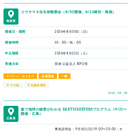
コウヤマキ自生林観察会（8/30開催、8/22締切・島根）
島根県
開催日・期間
2026年8月30日（日）
開催時間
10：00～14：00
申込期限
2026年8月22日（土）
実施主体
団体 公益法人 NPO等
イベント・セミナー
会場開催
一般
#
#
その他
生物多様性
2026 . 08 . 06
森で地球の秘密がわかる EARTHKEEPERSプログラム（9/21〜
開催・広島）
広島県
事前説明会：9月6日(日) 19:00〜20:00〈オ