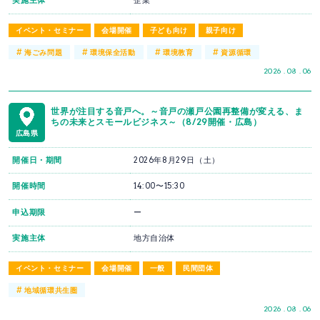
実施主体
企業
イベント・セミナー
会場開催
子ども向け
親子向け
#
#
#
#
海ごみ問題
環境保全活動
環境教育
資源循環
2026 . 08 . 06
世界が注目する音戸へ。～音戸の瀬戸公園再整備が変える、ま
ちの未来とスモールビジネス～（8/29開催・広島）
広島県
開催日・期間
2026年8月29日（土）
開催時間
14:00〜15:30
申込期限
ー
実施主体
地方自治体
イベント・セミナー
会場開催
一般
民間団体
#
地域循環共生圏
2026 . 08 . 06