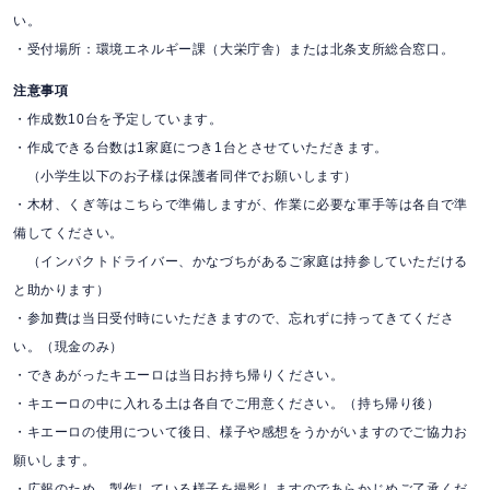
い。
・受付場所：環境エネルギー課（大栄庁舎）または北条支所総合窓口。
注意事項
・作成数10台を予定しています。
・作成できる台数は1家庭につき1台とさせていただきます。
（小学生以下のお子様は保護者同伴でお願いします）
・木材、くぎ等はこちらで準備しますが、作業に必要な軍手等は各自で準
備してください。
（インパクトドライバー、かなづちがあるご家庭は持参していただける
と助かります）
・参加費は当日受付時にいただきますので、忘れずに持ってきてくださ
い。（現金のみ）
・できあがったキエーロは当日お持ち帰りください。
・キエーロの中に入れる土は各自でご用意ください。（持ち帰り後）
・キエーロの使用について後日、様子や感想をうかがいますのでご協力お
願いします。
・広報のため、製作している様子を撮影しますのであらかじめご了承くだ