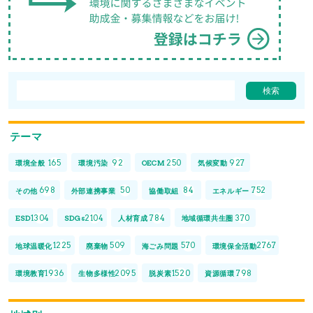
テーマ
165
92
250
927
環境全般
環境汚染
OECM
気候変動
698
50
84
752
その他
外部連携事業
協働取組
エネルギー
1304
2104
784
370
ESD
SDGs
人材育成
地域循環共生圏
1225
509
570
2767
地球温暖化
廃棄物
海ごみ問題
環境保全活動
1936
2095
1520
798
環境教育
生物多様性
脱炭素
資源循環