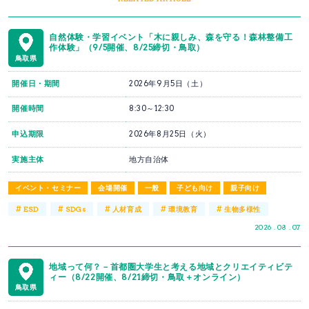
自然体験・学習イベント「木に親しみ、森を守る！森林整備工
作体験」（9/5開催、8/25締切・鳥取）
鳥取県
開催日・期間
2026年9月5日（土）
開催時間
8:30～12:30
申込期限
2026年8月25日（火）
実施主体
地方自治体
イベント・セミナー
会場開催
一般
子ども向け
親子向け
#
#
#
#
#
ESD
SDGs
人材育成
環境教育
生物多様性
2026 . 08 . 07
地域って何？－首都圏大学生と考える地域とクリエイティビテ
ィー（8/22開催、8/21締切・鳥取＋オンライン）
鳥取県