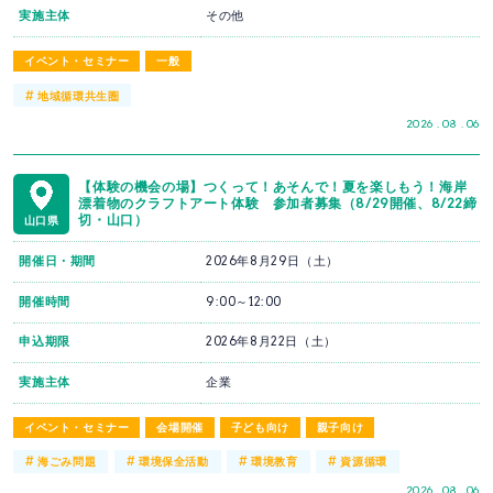
実施主体
その他
イベント・セミナー
一般
#
地域循環共生圏
2026 . 08 . 06
【体験の機会の場】つくって！あそんで！夏を楽しもう！海岸
漂着物のクラフトアート体験 参加者募集（8/29開催、8/22締
切・山口）
山口県
開催日・期間
2026年8月29日（土）
開催時間
9:00～12:00
申込期限
2026年8月22日（土）
実施主体
企業
イベント・セミナー
会場開催
子ども向け
親子向け
#
#
#
#
海ごみ問題
環境保全活動
環境教育
資源循環
2026 . 08 . 06