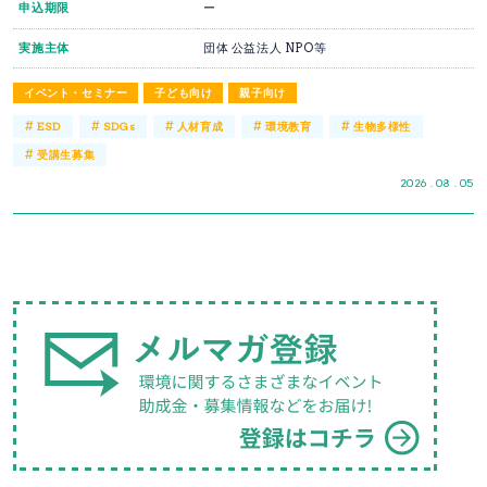
申込期限
ー
実施主体
団体 公益法人 NPO等
イベント・セミナー
子ども向け
親子向け
#
#
#
#
#
ESD
SDGs
人材育成
環境教育
生物多様性
#
受講生募集
2026 . 08 . 05