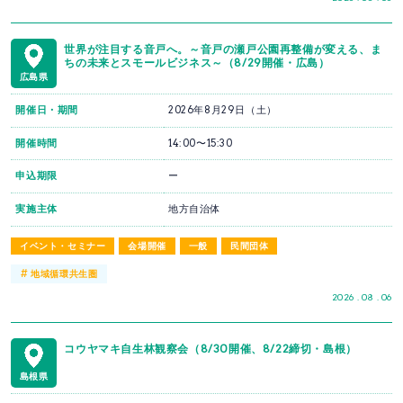
世界が注目する音戸へ。～音戸の瀬戸公園再整備が変える、ま
ちの未来とスモールビジネス～（8/29開催・広島）
広島県
開催日・期間
2026年8月29日（土）
開催時間
14:00〜15:30
申込期限
ー
実施主体
地方自治体
イベント・セミナー
会場開催
一般
民間団体
#
地域循環共生圏
2026 . 08 . 06
コウヤマキ自生林観察会（8/30開催、8/22締切・島根）
島根県