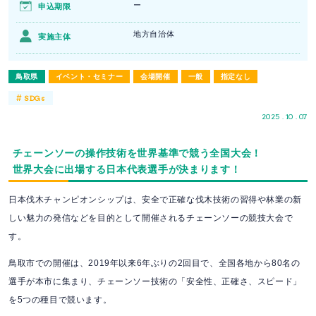
ー
申込期限
地方自治体
実施主体
鳥取県
イベント・セミナー
会場開催
一般
指定なし
#
SDGs
2025 . 10 . 07
チェーンソーの操作技術を世界基準で競う全国大会！
世界大会に出場する日本代表選手が決まります！
日本伐木チャンピオンシップは、安全で正確な伐木技術の習得や林業の新
しい魅力の発信などを目的として開催されるチェーンソーの競技大会で
す。
鳥取市での開催は、2019年以来6年ぶりの2回目で、全国各地から80名の
選手が本市に集まり、チェーンソー技術の「安全性、正確さ、スピード」
を5つの種目で競います。