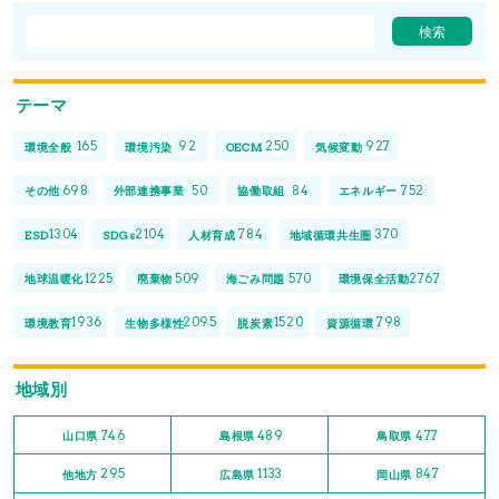
テーマ
165
92
250
927
環境全般
環境汚染
OECM
気候変動
698
50
84
752
その他
外部連携事業
協働取組
エネルギー
1304
2104
784
370
ESD
SDGs
人材育成
地域循環共生圏
1225
509
570
2767
地球温暖化
廃棄物
海ごみ問題
環境保全活動
1936
2095
1520
798
環境教育
生物多様性
脱炭素
資源循環
地域別
746
489
477
山口県
島根県
鳥取県
295
1133
847
他地方
広島県
岡山県