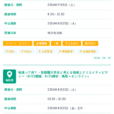
開催日・期間
2026年9月5日（土）
開催時間
8:30～12:30
申込期限
2026年8月25日（火）
実施主体
地方自治体
イベント・セミナー
会場開催
一般
子ども向け
親子向け
#
#
#
#
#
ESD
SDGs
人材育成
環境教育
生物多様性
2026 . 08 . 07
地域って何？－首都圏大学生と考える地域とクリエイティビテ
ィー（8/22開催、8/21締切・鳥取＋オンライン）
鳥取県
開催日・期間
2026年8月22日（土）
開催時間
10:30～12:00
申込期限
2026年8月21日（金）正午