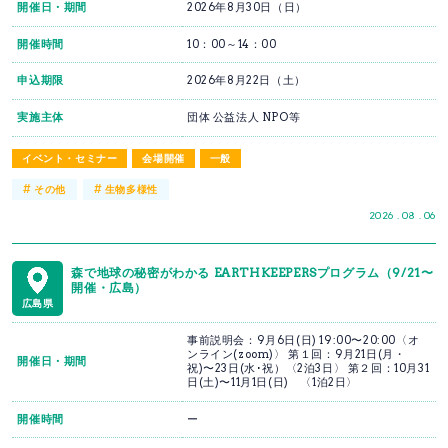
開催日・期間
2026年8月30日（日）
開催時間
10：00～14：00
申込期限
2026年8月22日（土）
実施主体
団体 公益法人 NPO等
イベント・セミナー
会場開催
一般
#
#
その他
生物多様性
2026 . 08 . 06
森で地球の秘密がわかる EARTHKEEPERSプログラム（9/21〜
開催・広島）
広島県
事前説明会：9月6日(日) 19:00〜20:00〈オ
ンライン(zoom)〉 第１回：9月21日(月・
開催日・期間
祝)〜23日(水･祝）〈2泊3日〉 第２回：10月31
日(土)〜11月1日(日) 〈1泊2日〉
開催時間
ー