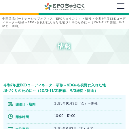
メニ
中国環境パートナーシップオフィス（EPOちゅうごく）
>
情報
>
令和7年度ESDコーデ
ィネーター研修～SDGsを視野に入れた地域づくりのために～（10/3-11/21開催、9/3
締切・岡山）
情報
令和7年度ESDコーディネーター研修～SDGsを視野に入れた地
域づくりのために～（10/3-11/21開催、9/3締切・岡山）
2025年10月3日（金）～開催
開催日・期間
10:00～17:00
開催時間
2025年9月3日（水）まで