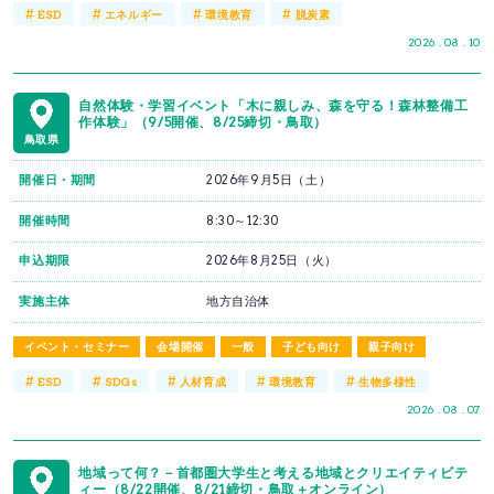
#
#
#
#
ESD
エネルギー
環境教育
脱炭素
2026 . 08 . 10
自然体験・学習イベント「木に親しみ、森を守る！森林整備工
作体験」（9/5開催、8/25締切・鳥取）
鳥取県
開催日・期間
2026年9月5日（土）
開催時間
8:30～12:30
申込期限
2026年8月25日（火）
実施主体
地方自治体
イベント・セミナー
会場開催
一般
子ども向け
親子向け
#
#
#
#
#
ESD
SDGs
人材育成
環境教育
生物多様性
2026 . 08 . 07
地域って何？－首都圏大学生と考える地域とクリエイティビテ
ィー（8/22開催、8/21締切・鳥取＋オンライン）