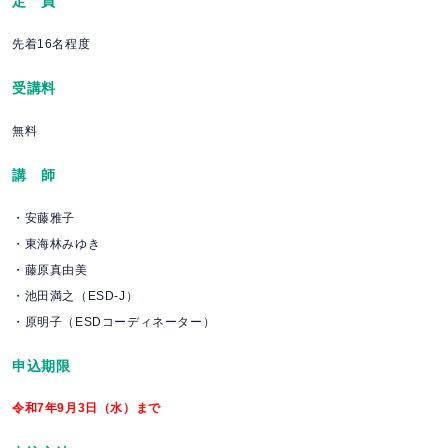
定 員
先着16名程度
受講料
無料
講 師
・安藤雅子
・東海林みゆき
・藤原真由美
・池田満之（ESD-J）
・原明子（ESDコーディネーター）
申込期限
令和7年9月3日（水）まで