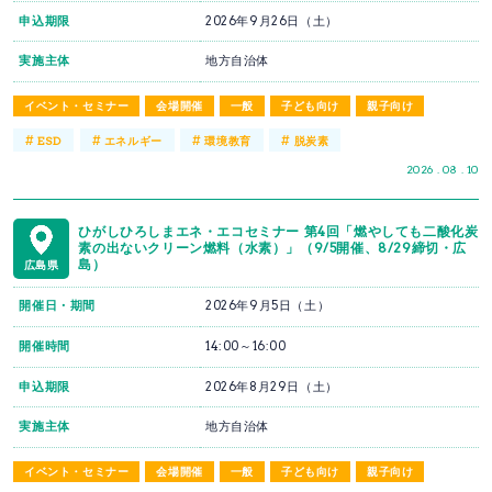
申込期限
2026年9月26日（土）
実施主体
地方自治体
イベント・セミナー
会場開催
一般
子ども向け
親子向け
#
#
#
#
ESD
エネルギー
環境教育
脱炭素
2026 . 08 . 10
ひがしひろしまエネ・エコセミナー 第4回「燃やしても二酸化炭
素の出ないクリーン燃料（水素）」（9/5開催、8/29締切・広
島）
広島県
開催日・期間
2026年9月5日（土）
開催時間
14:00～16:00
申込期限
2026年8月29日（土）
実施主体
地方自治体
イベント・セミナー
会場開催
一般
子ども向け
親子向け