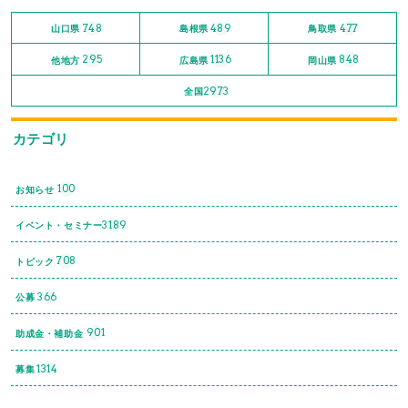
748
489
477
山口県
島根県
鳥取県
295
1136
848
他地方
広島県
岡山県
2973
全国
カテゴリ
100
お知らせ
3189
イベント・セミナー
708
トピック
366
公募
901
助成金・補助金
1314
募集