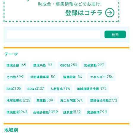
テーマ
165
93
250
927
環境全般
環境汚染
OECM
気候変動
699
50
84
754
その他
外部連携事業
協働取組
エネルギー
1306
2107
784
371
ESD
SDGs
人材育成
地域循環共生圏
1225
509
574
2772
地球温暖化
廃棄物
海ごみ問題
環境保全活動
1942
2099
1522
799
環境教育
生物多様性
脱炭素
資源循環
地域別