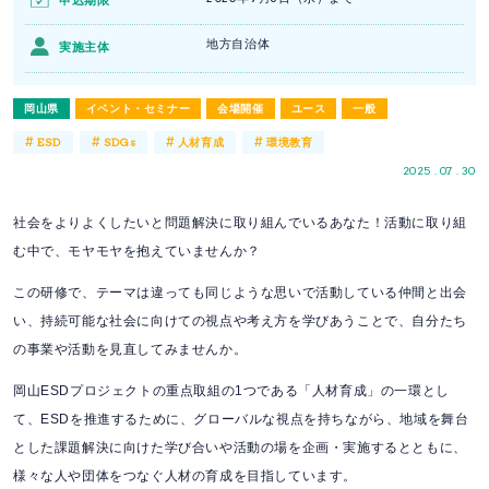
申込期限
地方自治体
実施主体
岡山県
イベント・セミナー
会場開催
ユース
一般
#
#
#
#
ESD
SDGs
人材育成
環境教育
2025 . 07 . 30
社会をよりよくしたいと問題解決に取り組んでいるあなた！活動に取り組
む中で、モヤモヤを抱えていませんか？
この研修で、テーマは違っても同じような思いで活動している仲間と出会
い、持続可能な社会に向けての視点や考え方を学びあうことで、自分たち
の事業や活動を見直してみませんか。
岡山ESDプロジェクトの重点取組の1つである「人材育成」の一環とし
て、ESDを推進するために、グローバルな視点を持ちながら、地域を舞台
とした課題解決に向けた学び合いや活動の場を企画・実施するとともに、
様々な人や団体をつなぐ人材の育成を目指しています。