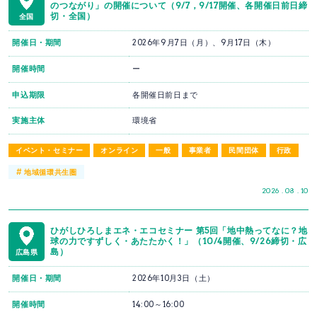
のつながり」の開催について（9/7，9/17開催、各開催日前日締
切・全国）
全国
開催日・期間
2026年9月7日（月）、9月17日（木）
開催時間
ー
申込期限
各開催日前日まで
実施主体
環境省
イベント・セミナー
オンライン
一般
事業者
民間団体
行政
#
地域循環共生圏
2026 . 08 . 10
ひがしひろしまエネ・エコセミナー 第5回「地中熱ってなに？地
球の力ですずしく・あたたかく！」（10/4開催、9/26締切・広
島）
広島県
開催日・期間
2026年10月3日（土）
開催時間
14:00～16:00