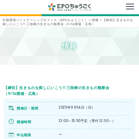
メニ
中国環境パートナーシップオフィス（EPOちゅうごく）
>
情報
>
【締切】生きものを
探しにいこう!! 三段峡の生きもの観察会（9/14開催・広島）
情報
【締切】生きものを探しにいこう!! 三段峡の生きもの観察会
（9/14開催・広島）
2025年9月14日（日）
開催日・期間
13:00～15:50予定（受付 12:30～）
開催時間
ー
申込期限