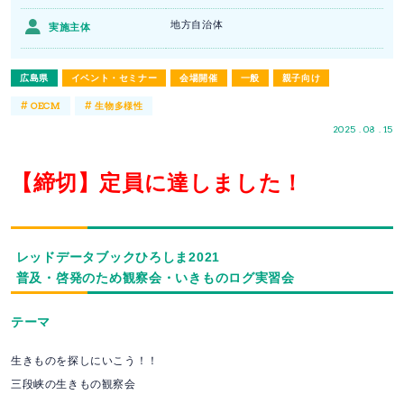
地方自治体
実施主体
広島県
イベント・セミナー
会場開催
一般
親子向け
#
#
OECM
生物多様性
2025 . 08 . 15
【締切】定員に達しました！
レッドデータブックひろしま2021
普及・啓発のため観察会・いきものログ実習会
テーマ
生きものを探しにいこう！！
三段峡の生きもの観察会