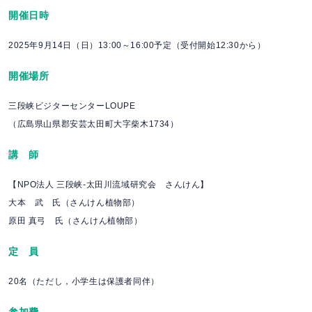
開催日時
2025年9月14日（日
）13:00～16:00予定（受付開始12:30から）
開催場所
三段峡ビジターセンターLOUPE
（広島県山県郡安芸太田町大字柴木1734）
講 師
【NPO法人 三段峡-太田川流域研究会 さんけん】
大本 武 氏（さんけん植物部）
原田 真弓 氏（さんけん植物部）
定 員
20名
（ただし，小学生は保護者同伴）
参加費