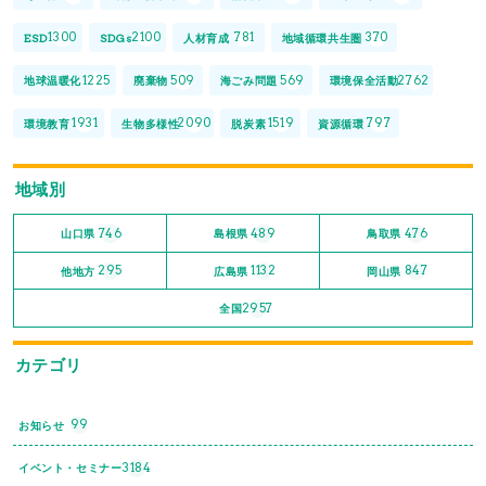
1300
2100
781
370
ESD
SDGs
人材育成
地域循環共生圏
1225
509
569
2762
地球温暖化
廃棄物
海ごみ問題
環境保全活動
1931
2090
1519
797
環境教育
生物多様性
脱炭素
資源循環
地域別
746
489
476
山口県
島根県
鳥取県
295
1132
847
他地方
広島県
岡山県
2957
全国
カテゴリ
99
お知らせ
3184
イベント・セミナー