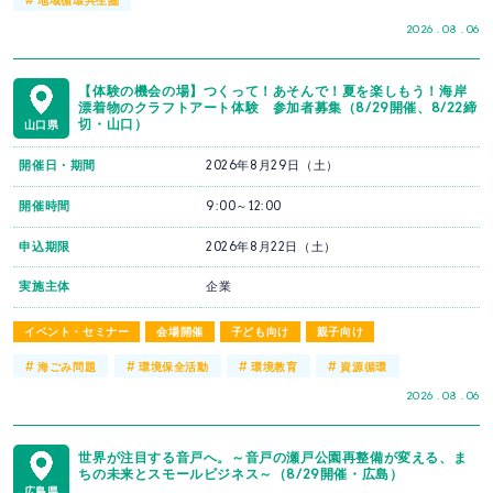
2026 . 08 . 06
【体験の機会の場】つくって！あそんで！夏を楽しもう！海岸
漂着物のクラフトアート体験 参加者募集（8/29開催、8/22締
切・山口）
山口県
開催日・期間
2026年8月29日（土）
開催時間
9:00～12:00
申込期限
2026年8月22日（土）
実施主体
企業
イベント・セミナー
会場開催
子ども向け
親子向け
#
#
#
#
海ごみ問題
環境保全活動
環境教育
資源循環
2026 . 08 . 06
世界が注目する音戸へ。～音戸の瀬戸公園再整備が変える、ま
ちの未来とスモールビジネス～（8/29開催・広島）
広島県