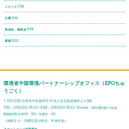
708
トピック
366
公募
898
助成金・補助金
1302
募集
環境省中国環境パートナーシップオフィス（EPOちゅ
うごく）
〒730-0011 広島市中区基町11-10 合人社広島紙屋町ビル5階
TEL：(082)511-0720 / FAX：(082)511-0723 / E-mail：info@epo-cg.jp
開館時間 午前10：00～午後6：00
（休館日 土・日曜日及び祝日、年末年始）
ホームページ利用案内