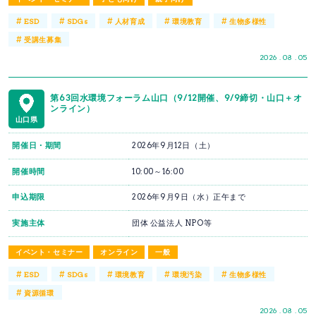
#
#
#
#
#
ESD
SDGs
人材育成
環境教育
生物多様性
#
受講生募集
2026 . 08 . 05
第63回水環境フォーラム山口（9/12開催、9/9締切・山口＋オ
ンライン）
山口県
開催日・期間
2026年9月12日（土）
開催時間
10:00～16:00
申込期限
2026年9月9日（水）正午まで
実施主体
団体 公益法人 NPO等
イベント・セミナー
オンライン
一般
#
#
#
#
#
ESD
SDGs
環境教育
環境汚染
生物多様性
#
資源循環
2026 . 08 . 05