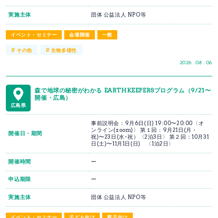
実施主体
団体 公益法人 NPO等
イベント・セミナー
会場開催
一般
#
#
その他
生物多様性
2026 . 08 . 06
森で地球の秘密がわかる EARTHKEEPERSプログラム（9/21〜
開催・広島）
広島県
事前説明会：9月6日(日) 19:00〜20:00〈オ
ンライン(zoom)〉 第１回：9月21日(月・
開催日・期間
祝)〜23日(水･祝）〈2泊3日〉 第２回：10月31
日(土)〜11月1日(日) 〈1泊2日〉
開催時間
ー
申込期限
ー
実施主体
団体 公益法人 NPO等
イベント・セミナー
子ども向け
親子向け