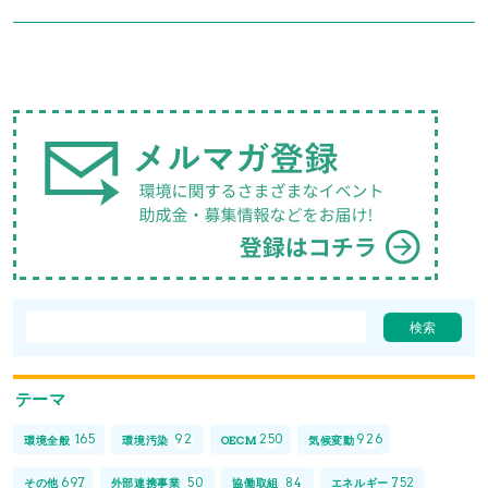
テーマ
165
92
250
926
環境全般
環境汚染
OECM
気候変動
697
50
84
752
その他
外部連携事業
協働取組
エネルギー