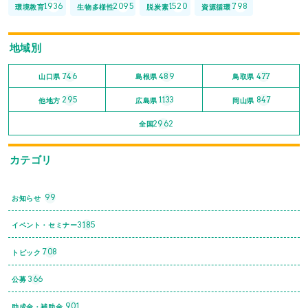
1936
2095
1520
798
環境教育
生物多様性
脱炭素
資源循環
地域別
746
489
477
山口県
島根県
鳥取県
295
1133
847
他地方
広島県
岡山県
2962
全国
カテゴリ
99
お知らせ
3185
イベント・セミナー
708
トピック
366
公募
901
助成金・補助金