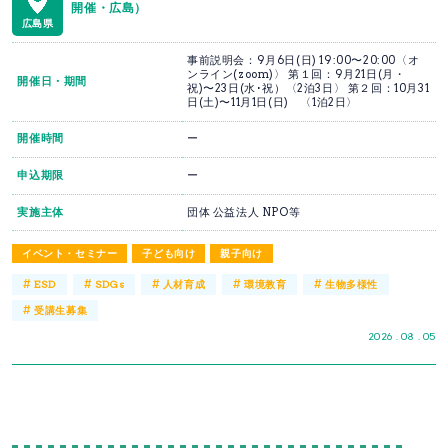
開催・広島）
広島県
事前説明会：9月6日(日) 19:00〜20:00〈オ
ンライン(zoom)〉 第１回：9月21日(月・
開催日・期間
祝)〜23日(水･祝）〈2泊3日〉 第２回：10月31
日(土)〜11月1日(日) 〈1泊2日〉
開催時間
ー
申込期限
ー
実施主体
団体 公益法人 NPO等
イベント・セミナー
子ども向け
親子向け
#
#
#
#
#
ESD
SDGs
人材育成
環境教育
生物多様性
#
受講生募集
2026 . 08 . 05