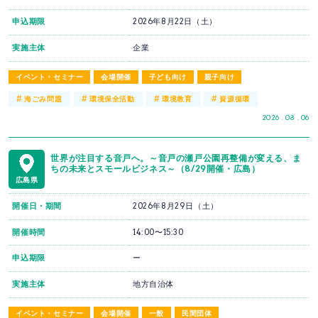
申込期限
2026年8月22日（土）
実施主体
企業
イベント・セミナー
会場開催
子ども向け
親子向け
#
#
#
#
海ごみ問題
環境保全活動
環境教育
資源循環
2026 . 08 . 06
世界が注目する音戸へ。～音戸の瀬戸公園再整備が変える、ま
ちの未来とスモールビジネス～（8/29開催・広島）
広島県
開催日・期間
2026年8月29日（土）
開催時間
14:00〜15:30
申込期限
ー
実施主体
地方自治体
イベント・セミナー
会場開催
一般
民間団体