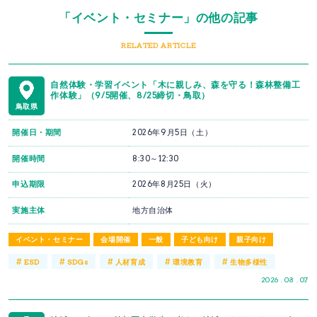
「イベント・セミナー」の他の記事
RELATED ARTICLE
自然体験・学習イベント「木に親しみ、森を守る！森林整備工
作体験」（9/5開催、8/25締切・鳥取）
鳥取県
開催日・期間
2026年9月5日（土）
開催時間
8:30～12:30
申込期限
2026年8月25日（火）
実施主体
地方自治体
イベント・セミナー
会場開催
一般
子ども向け
親子向け
#
#
#
#
#
ESD
SDGs
人材育成
環境教育
生物多様性
2026 . 08 . 07