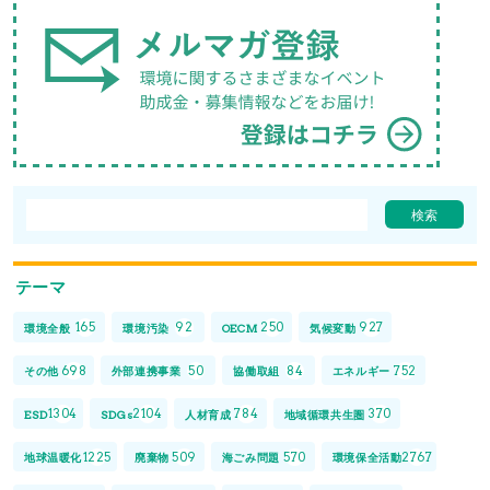
テーマ
165
92
250
927
環境全般
環境汚染
OECM
気候変動
698
50
84
752
その他
外部連携事業
協働取組
エネルギー
1304
2104
784
370
ESD
SDGs
人材育成
地域循環共生圏
1225
509
570
2767
地球温暖化
廃棄物
海ごみ問題
環境保全活動