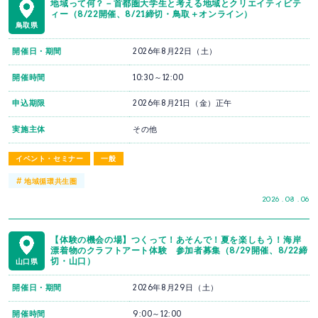
地域って何？－首都圏大学生と考える地域とクリエイティビテ
ィー（8/22開催、8/21締切・鳥取＋オンライン）
鳥取県
開催日・期間
2026年8月22日（土）
開催時間
10:30～12:00
申込期限
2026年8月21日（金）正午
実施主体
その他
イベント・セミナー
一般
#
地域循環共生圏
2026 . 08 . 06
【体験の機会の場】つくって！あそんで！夏を楽しもう！海岸
漂着物のクラフトアート体験 参加者募集（8/29開催、8/22締
切・山口）
山口県
開催日・期間
2026年8月29日（土）
開催時間
9:00～12:00