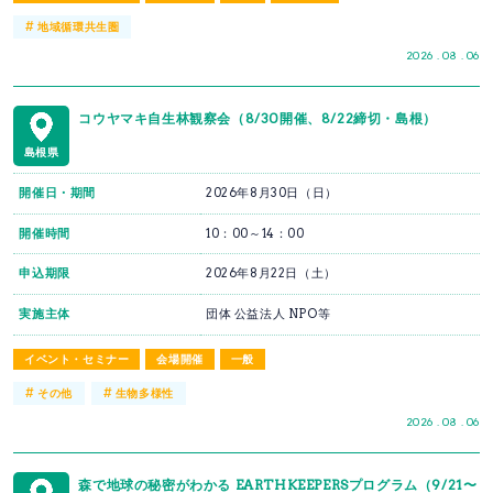
#
地域循環共生圏
2026 . 08 . 06
コウヤマキ自生林観察会（8/30開催、8/22締切・島根）
島根県
開催日・期間
2026年8月30日（日）
開催時間
10：00～14：00
申込期限
2026年8月22日（土）
実施主体
団体 公益法人 NPO等
イベント・セミナー
会場開催
一般
#
#
その他
生物多様性
2026 . 08 . 06
森で地球の秘密がわかる EARTHKEEPERSプログラム（9/21〜