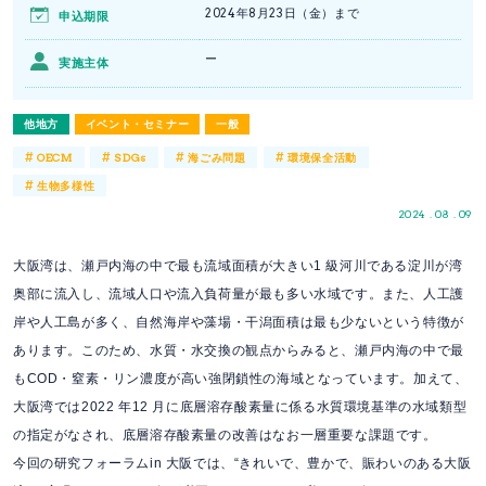
2024年8月23日（金）まで
申込期限
ー
実施主体
他地方
イベント・セミナー
一般
#
#
#
#
OECM
SDGs
海ごみ問題
環境保全活動
#
生物多様性
2024 . 08 . 09
大阪湾は、瀬戸内海の中で最も流域面積が大きい1 級河川である淀川が湾
奥部に流入し、流域人口や流入負荷量が最も多い水域です。また、人工護
岸や人工島が多く、自然海岸や藻場・干潟面積は最も少ないという特徴が
あります。このため、水質・水交換の観点からみると、瀬戸内海の中で最
もCOD・窒素・リン濃度が高い強閉鎖性の海域となっています。加えて、
大阪湾では2022 年12 月に底層溶存酸素量に係る水質環境基準の水域類型
の指定がなされ、底層溶存酸素量の改善はなお一層重要な課題です。
今回の研究フォーラムin 大阪では、“きれいで、豊かで、賑わいのある大阪