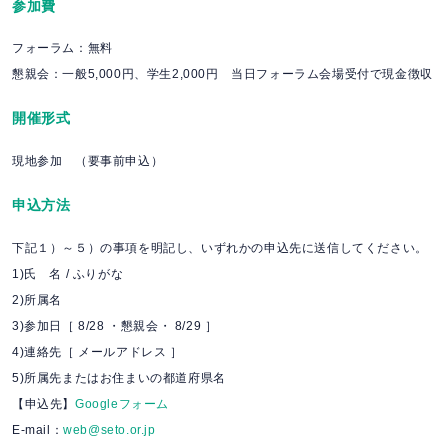
参加費
フォーラム：無料
懇親会：一般5,000円、学生2,000円 当日フォーラム会場受付で現金徴収
開催形式
現地参加 （要事前申込）
申込方法
下記１）～５）の事項を明記し、いずれかの申込先に送信してください。
1)氏 名 / ふりがな
2)所属名
3)参加日［ 8/28 ・懇親会・ 8/29 ］
4)連絡先［ メールアドレス ］
5)所属先またはお住まいの都道府県名
【申込先】
Googleフォーム
E-mail：
web@seto.or.jp