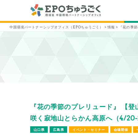
中国環境パートナーシップオフィス（EPOちゅうごく）
>
情報
>
『花の季節
『花の季節のプレリュード』 【登
咲く寂地山とらかん高原へ（4/20-
山口県
広島県
イベント・セミナー
会場開催