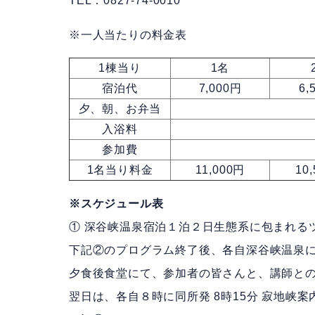
TEL：0827-74-0010
※一人当たりの料金表
1棟当り
1名
宿泊代
7,000円
6,
夕、朝、お弁当
入浴料
参加費
1名当り料金
11,000円
10
※スケジュール表
① 深谷峡温泉宿泊１泊２日生態系に包まれる
下記②のプログラム終了後、各自深谷峡温泉
夕食後食堂にて、参加者の皆さんと、講師と
翌日は、各自８時に同所発 8時15分 寂地峡