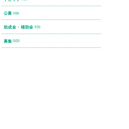
公募
366
助成金・補助金
901
募集
1305