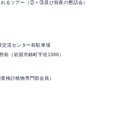
まれるツアー（②＋③及び前夜の懇話会）
頂
ん高原交流センター前駐車場
案内所前（岩国市錦町宇佐1388）
調査検討植物専門部会員）