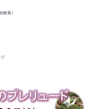
自由散策）
ージ