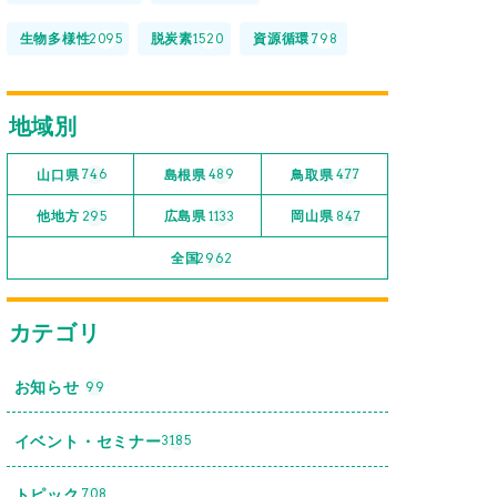
生物多様性
脱炭素
資源循環
2095
1520
798
地域別
山口県
島根県
鳥取県
746
489
477
他地方
広島県
岡山県
295
1133
847
全国
2962
カテゴリ
お知らせ
99
イベント・セミナー
3185
トピック
708