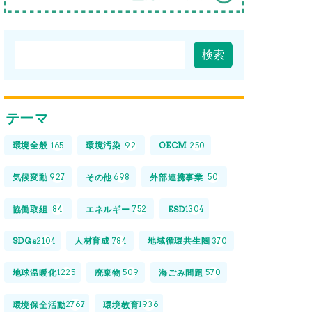
テーマ
環境全般
環境汚染
OECM
165
92
250
気候変動
その他
外部連携事業
927
698
50
協働取組
エネルギー
ESD
84
752
1304
SDGs
人材育成
地域循環共生圏
2104
784
370
地球温暖化
廃棄物
海ごみ問題
1225
509
570
環境保全活動
環境教育
2767
1936