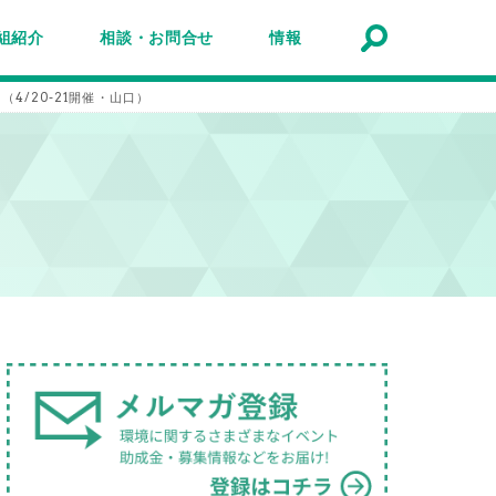
組紹介
相談・お問合せ
情報
トナーシップ紹介
事業報告
事例
ルマガジン
マガ登録
アクセスマップ
Q&A
お問合せ
情報検索
お知らせ
イベント・セミナー
トピック
公募
助成金・補助金
募集
/20-21開催・山口）