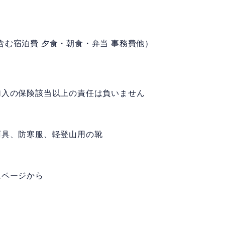
 人）（含む宿泊費 夕食・朝食・弁当 事務費他）
加入の保険該当以上の責任は負いません
雨具、防寒服、軽登山用の靴
ムページから