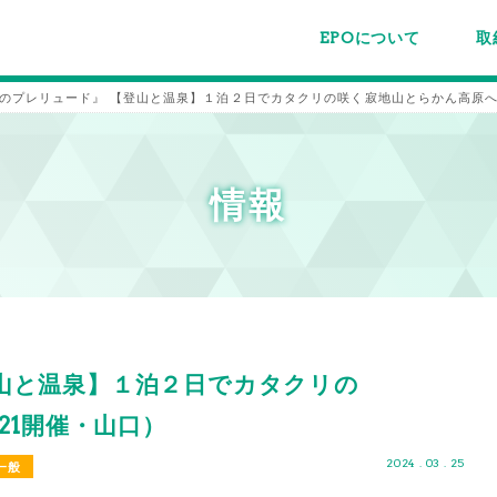
EPOについて
取
EPOちゅうごくについて
事業内容
スタッフ紹介
施設案内/利用案内
パー
主催
各種
メー
メル
のプレリュード』 【登山と温泉】１泊２日でカタクリの咲く寂地山とらかん高原へ（4
情報
山と温泉】１泊２日でカタクリの
21開催・山口）
2024 . 03 . 25
一般