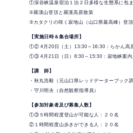
①深谷峡温泉宿泊１泊２日多様な生態系に包
②羅漢山登頂と羅漢高原散策
③カタクリの咲く寂地山（山口県最高峰）登
【実施日時＆集合場所】
①② 4月20日（土）13:30～16:30：らか
①③ 4月21日（日）8:30～15:30：寂地峡
【講 師】
・秋丸浩毅（元山口県レッドデーターブック
・守川明夫（自然観察指導員）
【参加対象者及び募集人数】
①③５時間程度登山が可能な人：２０名
②１時間程度山歩きができる人：２０名