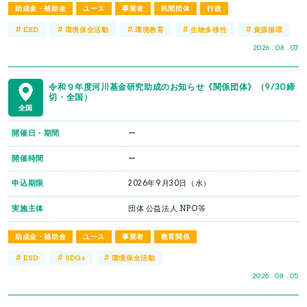
助成金・補助金
ユース
事業者
民間団体
行政
#
#
#
#
#
ESD
環境保全活動
環境教育
生物多様性
資源循環
2026 . 08 . 07
令和９年度河川基金研究助成のお知らせ《関係団体》（9/30締
切・全国）
全国
開催日・期間
ー
開催時間
ー
申込期限
2026年9月30日（水）
実施主体
団体 公益法人 NPO等
助成金・補助金
ユース
事業者
教育関係
#
#
#
ESD
SDGs
環境保全活動
2026 . 08 . 05