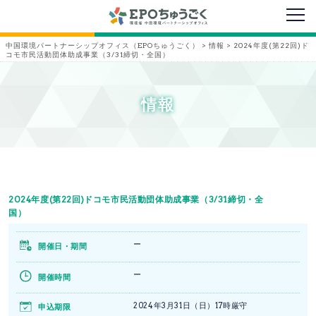
メニ
中国環境パートナーシップオフィス（EPOちゅうごく）
>
情報
>
2024年度(第22回)ド
コモ市民活動団体助成事業（3/31締切・全国）
情報
2024年度(第22回)ドコモ市民活動団体助成事業（3/31締切・全
国）
ー
開催日・期間
ー
開催時間
2024年3月31日（日）17時厳守
申込期限