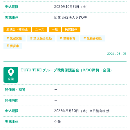
申込期限
2026年10月31日（土）
実施主体
団体 公益法人 NPO等
助成金・補助金
ユース
一般
民間団体
#
#
#
#
気候変動
環境保全活動
環境教育
生物多様性
#
脱炭素
2026 . 08 . 07
TOYO TIRE グループ環境保護基金（9/30締切・全国）
全国
開催日・期間
ー
開催時間
ー
申込期限
2026年9月30日（水）当日消印有効
実施主体
企業