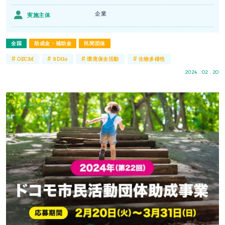
企業
実施主体
全国
助成金・補助金
民間団体
#
#
#
#
OECM
SDGs
環境保全活動
生物多様性
2024 . 02 . 20