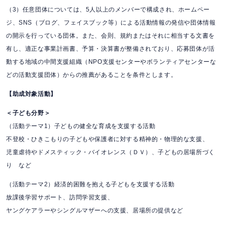
（3）任意団体については、5人以上のメンバーで構成され、ホームペー
ジ、SNS（ブログ、フェイスブック等）による活動情報の発信や団体情報
の開示を行っている団体。また、会則、規約またはそれに相当する文書を
有し、適正な事業計画書、予算・決算書が整備されており、応募団体が活
動する地域の中間支援組織（NPO支援センターやボランティアセンターな
どの活動支援団体）からの推薦があることを条件とします。
【助成対象活動】
＜子ども分野＞
（活動テーマ1）子どもの健全な育成を支援する活動
不登校・ひきこもりの子どもや保護者に対する精神的・物理的な支援、
児童虐待やドメスティック・バイオレンス（ＤＶ）、子どもの居場所づく
り など
（活動テーマ2）経済的困難を抱える子どもを支援する活動
放課後学習サポート、訪問学習支援、
ヤングケアラーやシングルマザーへの支援、居場所の提供など