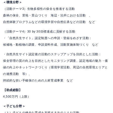
＜環境分野＞
（活動テーマ3）生物多様性の保全を推進する活動
森林の保全、里地・里山づくり 海辺・沿岸における活動 、
自然体験プログラムなどの環境学習や自然伝承などの活動 など
（活動テーマ4）30 by 30目標達成に貢献する活動
・「自然共生サイト」認定制度への申請・登録をめざす活動：
候補地・動植物の調査、申請資料作成、活動実施体制づくり など
・自然共生サイト認定後の活動のステップアップを目的とした活動：
保全管理の質の向上を目的としたモニタリング調査、認定地域の魅力・価
値の向上やネットワークづくり（環境学習活動、周辺の自然環境エリアと
の連携活動 等）、
持続的な担い手確保のための人材育成事業 など
【助成総額】
4,500万円（上限）
＜子ども分野＞
（１）子どもの健全な育成を支援する次のような活動