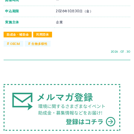
開催時間
ー
申込期限
2026年10月30日（金）
実施主体
企業
助成金・補助金
民間団体
#
#
OECM
生物多様性
2026 . 07 . 30