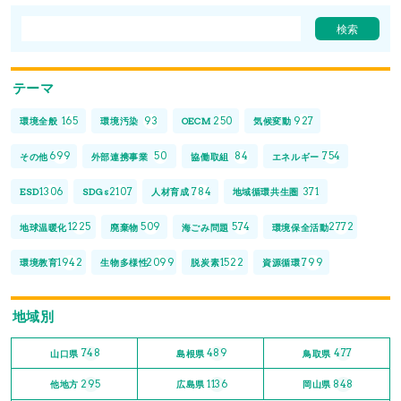
テーマ
165
93
250
927
環境全般
環境汚染
OECM
気候変動
699
50
84
754
その他
外部連携事業
協働取組
エネルギー
1306
2107
784
371
ESD
SDGs
人材育成
地域循環共生圏
1225
509
574
2772
地球温暖化
廃棄物
海ごみ問題
環境保全活動
1942
2099
1522
799
環境教育
生物多様性
脱炭素
資源循環
地域別
748
489
477
山口県
島根県
鳥取県
295
1136
848
他地方
広島県
岡山県