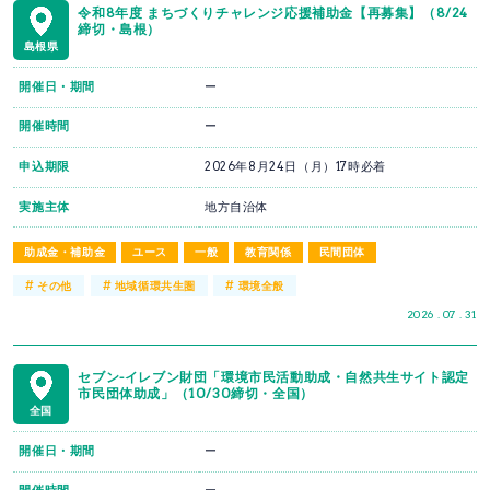
令和8年度 まちづくりチャレンジ応援補助金【再募集】（8/24
締切・島根）
島根県
開催日・期間
ー
開催時間
ー
申込期限
2026年8月24日（月）17時必着
実施主体
地方自治体
助成金・補助金
ユース
一般
教育関係
民間団体
#
#
#
その他
地域循環共生圏
環境全般
2026 . 07 . 31
セブン-イレブン財団「環境市民活動助成・自然共生サイト認定
市民団体助成」（10/30締切・全国）
全国
開催日・期間
ー