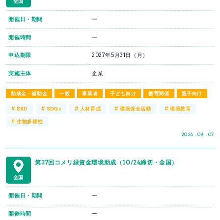
全国
開催日・期間
ー
開催時間
ー
申込期限
2027年5月31日（月）
実施主体
企業
助成金・補助金
一般
事業者
子ども向け
教育関係
親子向け
#
#
#
#
#
ESD
SDGs
人材育成
環境保全活動
環境教育
#
生物多様性
2026 . 08 . 07
第37回コメリ緑資金環境助成（10/24締切・全国）
全国
開催日・期間
ー
開催時間
ー