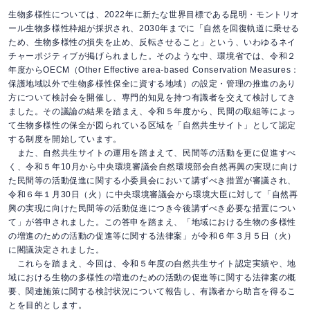
生物多様性については、2022年に新たな世界目標である昆明・モントリオ
ール生物多様性枠組が採択され、2030年までに「自然を回復軌道に乗せる
ため、生物多様性の損失を止め、反転させること」という、いわゆるネイ
チャーポジティブが掲げられました。そのような中、環境省では、令和２
年度からOECM（Other Effective area-based Conservation Measures：
保護地域以外で生物多様性保全に資する地域）の設定・管理の推進のあり
方について検討会を開催し、専門的知見を持つ有識者を交えて検討してき
ました。その議論の結果を踏まえ、令和５年度から、民間の取組等によっ
て生物多様性の保全が図られている区域を「自然共生サイト」として認定
する制度を開始しています。
また、自然共生サイトの運用を踏まえて、民間等の活動を更に促進すべ
く、令和５年10月から中央環境審議会自然環境部会自然再興の実現に向け
た民間等の活動促進に関する小委員会において講ずべき措置が審議され、
令和６年１月30日（火）に中央環境審議会から環境大臣に対して「自然再
興の実現に向けた民間等の活動促進につき今後講ずべき必要な措置につい
て」が答申されました。この答申を踏まえ、「地域における生物の多様性
の増進のための活動の促進等に関する法律案」が令和６年３月５日（火）
に閣議決定されました。
これらを踏まえ、今回は、令和５年度の自然共生サイト認定実績や、地
域における生物の多様性の増進のための活動の促進等に関する法律案の概
要、関連施策に関する検討状況について報告し、有識者から助言を得るこ
とを目的とします。