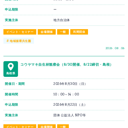
申込期限
ー
実施主体
地方自治体
イベント・セミナー
会場開催
一般
民間団体
#
地域循環共生圏
2026 . 08 . 06
コウヤマキ自生林観察会（8/30開催、8/22締切・島根）
島根県
開催日・期間
2026年8月30日（日）
開催時間
10：00～14：00
申込期限
2026年8月22日（土）
実施主体
団体 公益法人 NPO等
イベント・セミナー
会場開催
一般