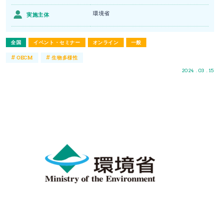
環境省
実施主体
全国
イベント・セミナー
オンライン
一般
#
#
OECM
生物多様性
2024 . 03 . 15