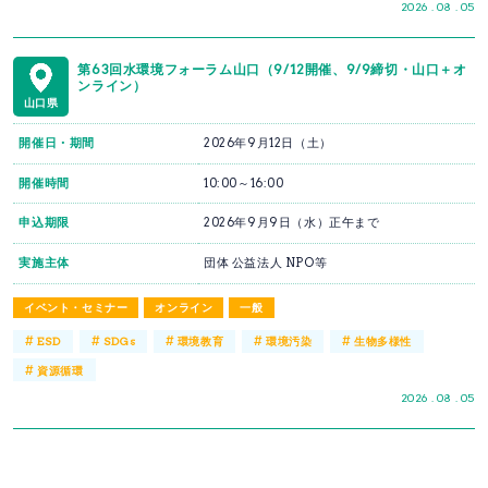
2026 . 08 . 05
第63回水環境フォーラム山口（9/12開催、9/9締切・山口＋オ
ンライン）
山口県
開催日・期間
2026年9月12日（土）
開催時間
10:00～16:00
申込期限
2026年9月9日（水）正午まで
実施主体
団体 公益法人 NPO等
イベント・セミナー
オンライン
一般
#
#
#
#
#
ESD
SDGs
環境教育
環境汚染
生物多様性
#
資源循環
2026 . 08 . 05