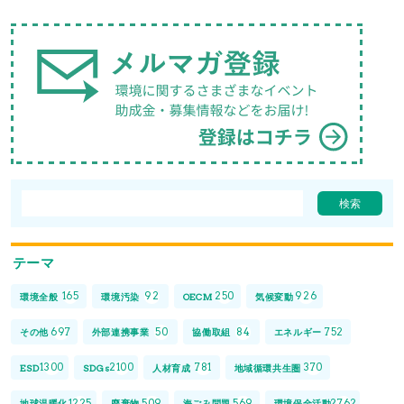
テーマ
165
92
250
926
環境全般
環境汚染
OECM
気候変動
697
50
84
752
その他
外部連携事業
協働取組
エネルギー
1300
2100
781
370
ESD
SDGs
人材育成
地域循環共生圏
1225
509
569
2762
地球温暖化
廃棄物
海ごみ問題
環境保全活動