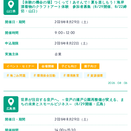
【体験の機会の場】つくって！あそんで！夏を楽しもう！海岸
漂着物のクラフトアート体験 参加者募集（8/29開催、8/22締
切・山口）
山口県
開催日・期間
2026年8月29日（土）
開催時間
9:00～12:00
申込期限
2026年8月22日（土）
実施主体
企業
イベント・セミナー
会場開催
子ども向け
親子向け
#
#
#
#
海ごみ問題
環境保全活動
環境教育
資源循環
2026 . 08 . 06
世界が注目する音戸へ。～音戸の瀬戸公園再整備が変える、ま
ちの未来とスモールビジネス～（8/29開催・広島）
広島県
開催日・期間
2026年8月29日（土）
開催時間
14:00〜15:30