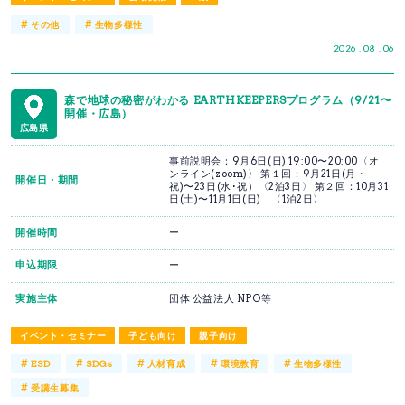
#
#
その他
生物多様性
2026 . 08 . 06
森で地球の秘密がわかる EARTHKEEPERSプログラム（9/21〜
開催・広島）
広島県
事前説明会：9月6日(日) 19:00〜20:00〈オ
ンライン(zoom)〉 第１回：9月21日(月・
開催日・期間
祝)〜23日(水･祝）〈2泊3日〉 第２回：10月31
日(土)〜11月1日(日) 〈1泊2日〉
開催時間
ー
申込期限
ー
実施主体
団体 公益法人 NPO等
イベント・セミナー
子ども向け
親子向け
#
#
#
#
#
ESD
SDGs
人材育成
環境教育
生物多様性
#
受講生募集