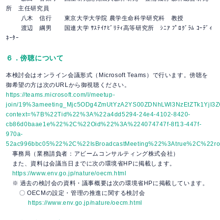
所 主任研究員
八木 信行 東京大学大学院 農学生命科学研究科 教授
渡辺 綱男 国連大学 ｻｽﾃｲﾅﾋﾞﾘﾃｨ高等研究所 ｼﾆｱ ﾌﾟﾛｸﾞﾗﾑ ｺｰﾃﾞｨ
ﾈｰﾀｰ
６．傍聴について
本検討会はオンライン会議形式（Microsoft Teams）で行います。傍聴を
御希望の方は次のURLから御視聴ください。
https://teams.microsoft.com/l/meetup-
join/19%3ameeting_Mjc5ODg4ZmUtYzA2YS00ZDNhLWI3NzEtZTk1YjI3ZG
context=%7B%22Tid%22%3A%22a4dd5294-24e4-4102-8420-
cb86d0baae1e%22%2C%22Oid%22%3A%224074747f-8f13-447f-
970a-
52ac996bbc05%22%2C%22IsBroadcastMeeting%22%3Atrue%2C%22r
事務局（業務請負者：アビームコンサルティング株式会社）
また、資料は会議当日までに次の環境省HPに掲載します。
https://www.env.go.jp/nature/oecm.html
※ 過去の検討会の資料・議事概要は次の環境省HPに掲載しています。
〇 OECMの設定・管理の推進に関する検討会
https://www.env.go.jp/nature/oecm.html