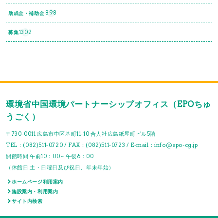
898
助成金・補助金
1302
募集
環境省中国環境パートナーシップオフィス（EPOちゅ
うごく）
〒730-0011 広島市中区基町11-10 合人社広島紙屋町ビル5階
TEL：(082)511-0720 / FAX：(082)511-0723 / E-mail：info@epo-cg.jp
開館時間 午前10：00～午後6：00
（休館日 土・日曜日及び祝日、年末年始）
ホームページ利用案内
施設案内・利用案内
サイト内検索