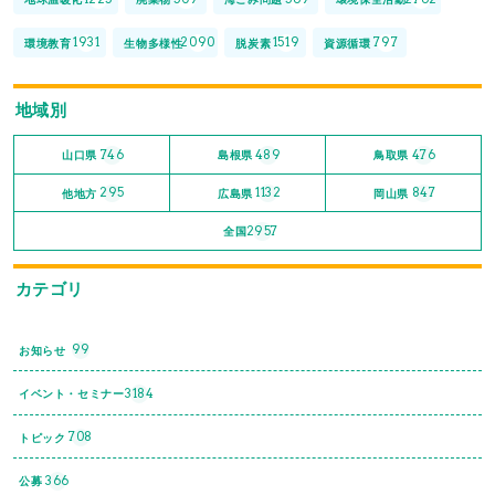
1931
2090
1519
797
環境教育
生物多様性
脱炭素
資源循環
地域別
746
489
476
山口県
島根県
鳥取県
295
1132
847
他地方
広島県
岡山県
2957
全国
カテゴリ
99
お知らせ
3184
イベント・セミナー
708
トピック
366
公募