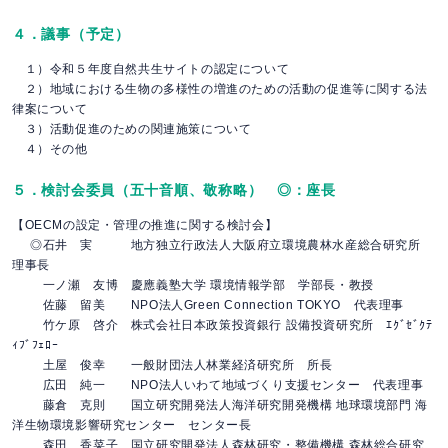
４．議事（予定）
１）令和５年度自然共生サイトの認定について
２）地域における生物の多様性の増進のための活動の促進等に関する法
律案について
３）活動促進のための関連施策について
４）その他
５．検討会委員（五十音順、敬称略） ◎：座長
【OECMの設定・管理の推進に関する検討会】
◎石井 実 地方独立行政法人大阪府立環境農林水産総合研究所
理事長
一ノ瀬 友博 慶應義塾大学 環境情報学部 学部長・教授
佐藤 留美 NPO法人Green Connection TOKYO 代表理事
竹ケ原 啓介 株式会社日本政策投資銀行 設備投資研究所 ｴｸﾞｾﾞｸﾃ
ｨﾌﾞﾌｪﾛｰ
土屋 俊幸 一般財団法人林業経済研究所 所長
広田 純一 NPO法人いわて地域づくり支援センター 代表理事
藤倉 克則 国立研究開発法人海洋研究開発機構 地球環境部門 海
洋生物環境影響研究センター センター長
森田 香菜子 国立研究開発法人森林研究・整備機構 森林総合研究