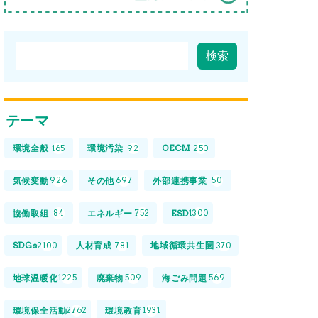
テーマ
環境全般
環境汚染
OECM
165
92
250
気候変動
その他
外部連携事業
926
697
50
協働取組
エネルギー
ESD
84
752
1300
SDGs
人材育成
地域循環共生圏
2100
781
370
地球温暖化
廃棄物
海ごみ問題
1225
509
569
環境保全活動
環境教育
2762
1931