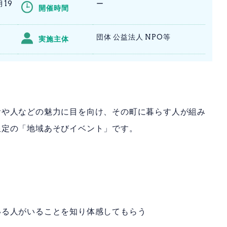
月19
ー
開催時間
団体 公益法人 NPO等
実施主体
食や人などの魅力に目を向け、その町に暮らす人が組み
限定の「地域あそびイベント」です。
いる人がいることを知り体感してもらう