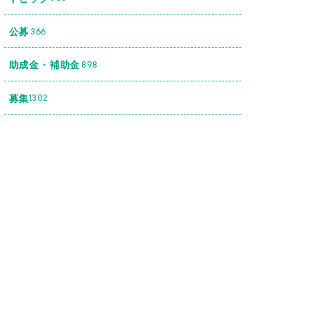
公募
366
助成金・補助金
898
募集
1302