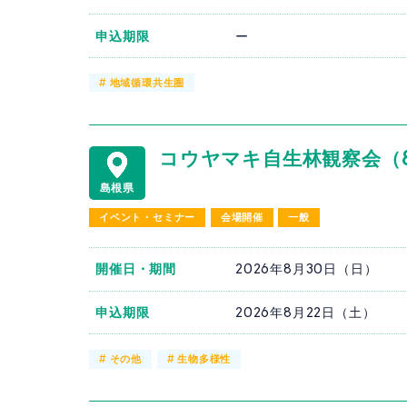
申込期限
ー
#
地域循環共生圏
コウヤマキ自生林観察会（8/
島根県
イベント・セミナー
会場開催
一般
開催日・期間
2026年8月30日（日）
申込期限
2026年8月22日（土）
#
その他
#
生物多様性