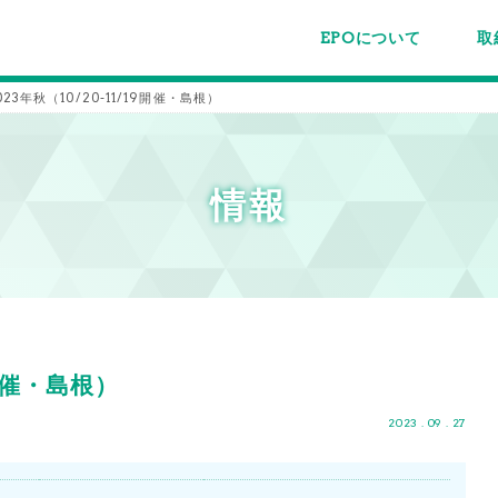
EPOについて
取
EPOちゅうごくについて
事業内容
スタッフ紹介
施設案内/利用案内
パー
主催
各種
メー
メル
23年秋（10/20-11/19開催・島根）
情報
9開催・島根）
2023 . 09 . 27