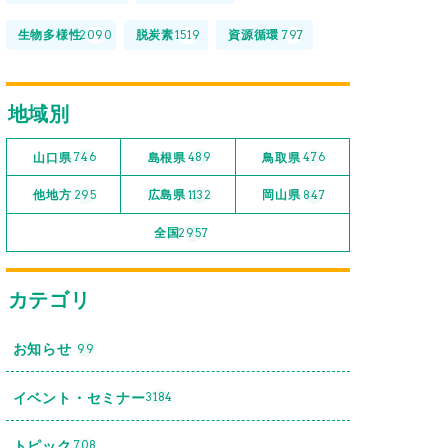
生物多様性
脱炭素
資源循環
2090
1519
797
地域別
山口県
島根県
鳥取県
746
489
476
他地方
広島県
岡山県
295
1132
847
全国
2957
カテゴリ
お知らせ
99
イベント・セミナー
3184
トピック
708