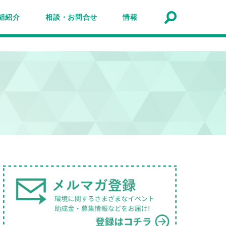
組紹介
相談・お問合せ
情報
トナーシップ紹介
事業報告
事例
ルマガジン
マガ登録
アクセスマップ
Q&A
お問合せ
情報検索
お知らせ
イベント・セミナー
トピック
公募
助成金・補助金
募集