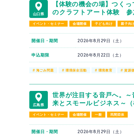
【体験の機会の場】つくっ
のクラフトアート体験 参加
山口県
イベント・セミナー
会場開催
子ども向け
親子向
開催日・期間
2026年8月29日（土）
申込期限
2026年8月22日（土）
#
海ごみ問題
#
環境保全活動
#
環境教育
#
資源
世界が注目する音戸へ。～
来とスモールビジネス～（8
広島県
イベント・セミナー
会場開催
一般
民間団体
開催日・期間
2026年8月29日（土）