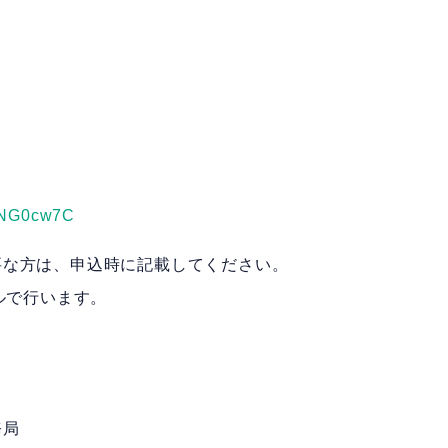
yJGNG0cw7C
要な方は、申込時に記載してください。
ルで行います。
務局