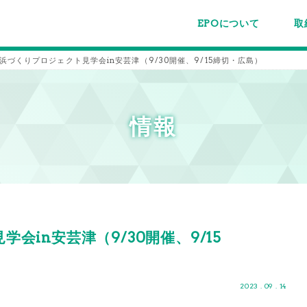
EPOについて
取
EPOちゅうごくについて
事業内容
スタッフ紹介
施設案内/利用案内
パー
主催
各種
メー
メル
浜づくりプロジェクト見学会in安芸津（9/30開催、9/15締切・広島）
情報
in安芸津（9/30開催、9/15
2023 . 09 . 14