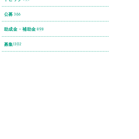
公募
366
助成金・補助金
898
募集
1302