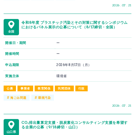
2026 . 07 . 21
令和8年度 プラスチック汚染とその対策に関するシンポジウム
におけるパネル展示の公募について（8/17締切・全国）
全国
開催日・期間
ー
開催時間
ー
申込期限
2026年8月17日（月）
実施主体
環境省
公募
事業者
教育関係
民間団体
行政
#
#
海ごみ問題
環境汚染
2026 . 07 . 21
CO₂排出量算定支援・脱炭素化コンサルティング支援を希望す
る企業の公募（9/18締切・山口）
山口県