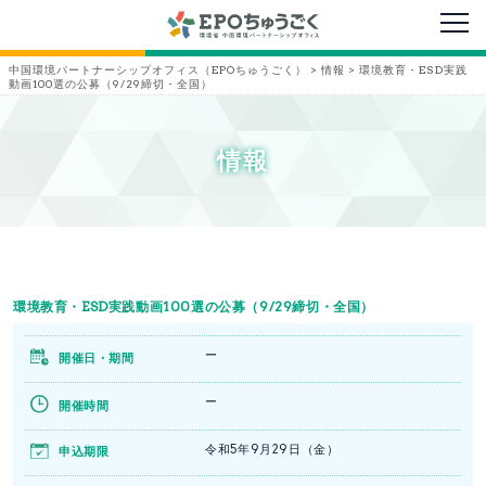
メニ
中国環境パートナーシップオフィス（EPOちゅうごく）
>
情報
>
環境教育・ESD実践
動画100選の公募（9/29締切・全国）
情報
環境教育・ESD実践動画100選の公募（9/29締切・全国）
ー
開催日・期間
ー
開催時間
令和5年9月29日（金）
申込期限