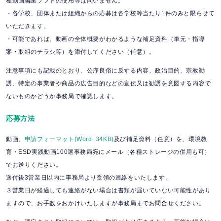
種動画編集ソフトの使用等は問いません。
・各学校、団体または組織からの応募は各学校等当たり1件のみと限らせて
いただきます。
・可能であれば、動画の全体概要がわかるような補足資料（単元・指導
案・取組のチラシ等）を添付してください（任意）。
注意事項にも記載のとおり、公序良俗に反する内容、政治目的、宗教勧
誘、特定の事業者や商品の広告目的などの宣伝又は勧誘を意図する内容で
ないものかどうか事務局で確認します。
応募方法
動画、
申請フォーマット(Word: 34KB)
及び補足資料（任意）を、環境教
育・ESD実践動画100選事務局宛にメール（各種ストレージの併用も可）
でお送りください。
送付後3営業日以内に事務局より受領の連絡をいたします。
３営業日が経過しても連絡がない場合は書類が届いていない可能性があり
ますので、お手数をおかけいたしますが事務局までお問合せください。