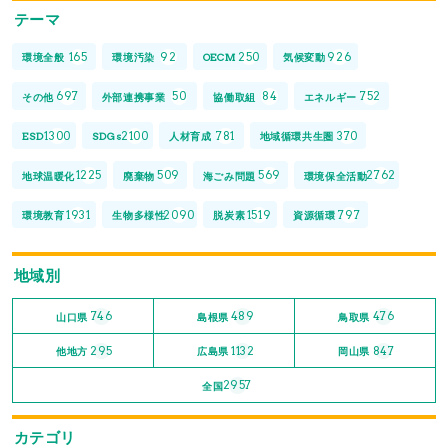
テーマ
165
92
250
926
環境全般
環境汚染
OECM
気候変動
697
50
84
752
その他
外部連携事業
協働取組
エネルギー
1300
2100
781
370
ESD
SDGs
人材育成
地域循環共生圏
1225
509
569
2762
地球温暖化
廃棄物
海ごみ問題
環境保全活動
1931
2090
1519
797
環境教育
生物多様性
脱炭素
資源循環
地域別
746
489
476
山口県
島根県
鳥取県
295
1132
847
他地方
広島県
岡山県
2957
全国
カテゴリ