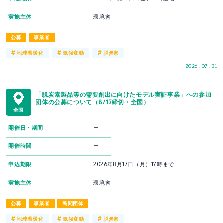
実施主体
環境省
公募
事業者
#
#
#
地球温暖化
気候変動
脱炭素
2026 . 07 . 31
「脱炭素製品等の需要創出に向けたモデル実証事業」への参加
団体の公募について（8/17締切・全国）
全国
開催日・期間
ー
開催時間
ー
申込期限
2026年8月17日（月）17時まで
実施主体
環境省
公募
事業者
民間団体
#
#
#
地球温暖化
気候変動
脱炭素