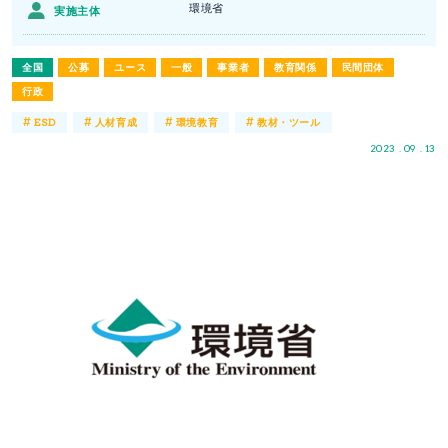
環境省
実施主体
全国
公募
ユース
一般
事業者
教育関係
民間団体
行政
#
#
#
#
ESD
人材育成
環境教育
教材・ツール
2023 . 09 . 13