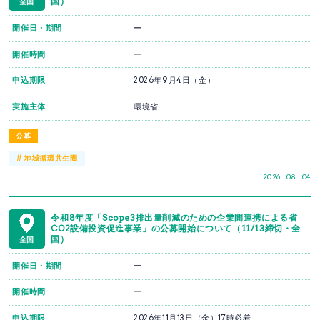
国）
全国
開催日・期間
ー
開催時間
ー
申込期限
2026年9月4日（金）
実施主体
環境省
公募
#
地域循環共生圏
2026 . 08 . 04
令和8年度「Scope3排出量削減のための企業間連携による省
CO2設備投資促進事業」の公募開始について（11/13締切・全
国）
全国
開催日・期間
ー
開催時間
ー
申込期限
2026年11月13日（金）17時必着