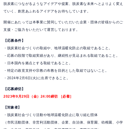
脱炭素につながるようなアイデアや提案、脱炭素な未来へとよりよく変え
ていく、創意あふれるアイデアをお待ちしています。
開催にあたっては本事業に賛同していただいた企業・団体の皆様からのご
支援・ご協力をいただいて運営しております。
【応募条件】
・脱炭素社会づくりの取組や、地球温暖化防止の取組であること。
・応募の段階で取組実績があり、継続性が見込まれる取組であること。
・日本国内を拠点とする取組であること。
・特定の政党支持や宗教の布教を目的とした取組ではないこと。
・2024年2月6日(火)に出席できること。
【応募締切】
2023年9月29日（金）24:00締切 ［必着］
【対象者】
・脱炭素社会づくり活動や地球温暖化防止に取り組む団体
（市民活動団体、非営利活動団体、企業、自治体、保育園、幼稚園、小学