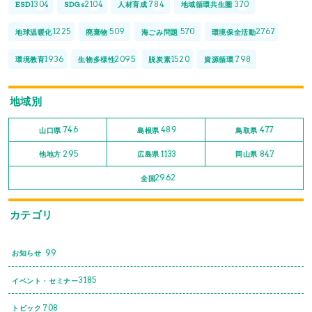
1304
2104
784
370
ESD
SDGs
人材育成
地域循環共生圏
1225
509
570
2767
地球温暖化
廃棄物
海ごみ問題
環境保全活動
1936
2095
1520
798
環境教育
生物多様性
脱炭素
資源循環
地域別
746
489
477
山口県
島根県
鳥取県
295
1133
847
他地方
広島県
岡山県
2962
全国
カテゴリ
99
お知らせ
3185
イベント・セミナー
708
トピック