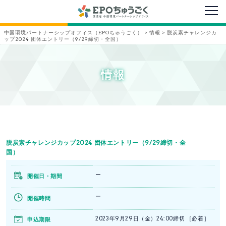
メニ
中国環境パートナーシップオフィス（EPOちゅうごく）
>
情報
>
脱炭素チャレンジカ
ップ2024 団体エントリー（9/29締切・全国）
情報
脱炭素チャレンジカップ2024 団体エントリー（9/29締切・全
国）
ー
開催日・期間
ー
開催時間
2023年9月29日（金）24:00締切 ［必着］
申込期限