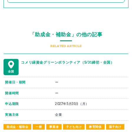
「助成金・補助金」の他の記事
RELATED ARTICLE
コメリ緑資金グリーンボランティア（5/31締切・全国）
全国
開催日・期間
ー
開催時間
ー
申込期限
2027年5月31日（月）
実施主体
企業
助成金・補助金
一般
事業者
子ども向け
教育関係
親子向け