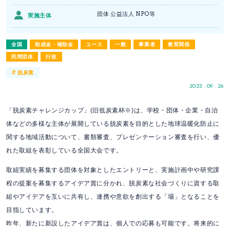
団体 公益法人 NPO等
実施主体
全国
助成金・補助金
ユース
一般
事業者
教育関係
民間団体
行政
#
脱炭素
2023 . 09 . 26
「脱炭素チャレンジカップ」(旧低炭素杯※)は、学校・団体・企業・自治
体などの多様な主体が展開している脱炭素を目的とした地球温暖化防止に
関する地域活動について、書類審査、プレゼンテーション審査を行い、優
れた取組を表彰している全国大会です。
取組実績を募集する団体を対象としたエントリーと、実施計画中や研究課
程の提案を募集するアイデア賞に分かれ、脱炭素な社会づくりに資する取
組やアイデアを互いに共有し、連携や意欲を創出する「場」となることを
目指しています。
昨年、新たに新設したアイデア賞は、個人での応募も可能です。将来的に