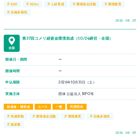
#
#
#
#
#
ESD
SDGs
人材育成
環境保全活動
環境教育
#
生物多様性
2026 . 08 . 07
第37回コメリ緑資金環境助成（10/24締切・全国）
全国
開催日・期間
ー
開催時間
ー
申込期限
2026年10月31日（土）
実施主体
団体 公益法人 NPO等
助成金・補助金
ユース
一般
民間団体
#
#
#
#
気候変動
環境保全活動
環境教育
生物多様性
#
脱炭素
2026 . 08 . 07