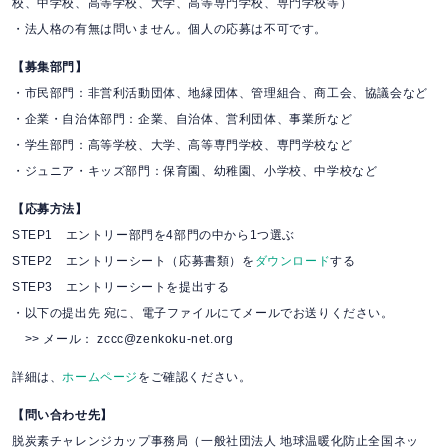
校、中学校、高等学校、大学、高等専門学校、専門学校等）
・法人格の有無は問いません。個人の応募は不可です。
【募集部門】
・市民部門：非営利活動団体、地縁団体、管理組合、商工会、協議会など
・企業・自治体部門：企業、自治体、営利団体、事業所など
・学生部門：高等学校、大学、高等専門学校、専門学校など
・ジュニア・キッズ部門：保育園、幼稚園、小学校、中学校など
【応募方法】
STEP1 エントリー部門を4部門の中から1つ選ぶ
STEP2 エントリーシート（応募書類）を
ダウンロード
する
STEP3 エントリーシートを提出する
・以下の提出先 宛に、電子ファイルにてメールでお送りください。
>> メール： zccc@zenkoku-net.org
詳細は、
ホームページ
をご確認ください。
【問い合わせ先】
脱炭素チャレンジカップ事務局（一般社団法人 地球温暖化防止全国ネッ