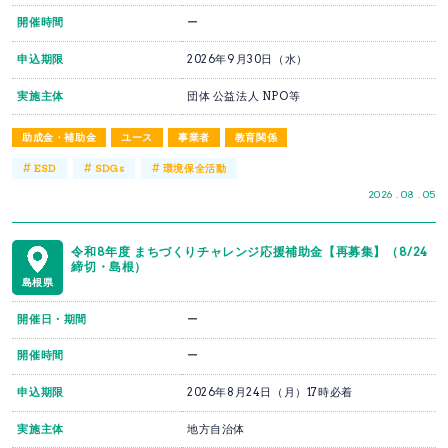
開催時間
ー
申込期限
2026年9月30日（水）
実施主体
団体 公益法人 NPO等
助成金・補助金
ユース
事業者
教育関係
#
#
#
ESD
SDGs
環境保全活動
2026 . 08 . 05
令和8年度 まちづくりチャレンジ応援補助金【再募集】（8/24
締切・島根）
島根県
開催日・期間
ー
開催時間
ー
申込期限
2026年8月24日（月）17時必着
実施主体
地方自治体