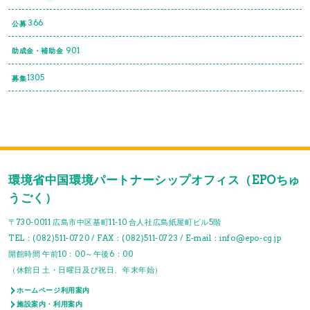
366
公募
901
助成金・補助金
1305
募集
環境省中国環境パートナーシップオフィス（EPOちゅ
うごく）
〒730-0011 広島市中区基町11-10 合人社広島紙屋町ビル5階
TEL：(082)511-0720 / FAX：(082)511-0723 / E-mail：info@epo-cg.jp
開館時間 午前10：00～午後6：00
（休館日 土・日曜日及び祝日、年末年始）
ホームページ利用案内
施設案内・利用案内