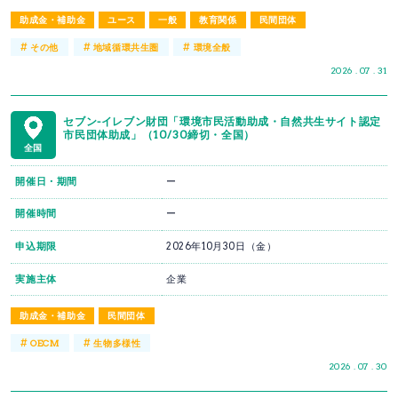
助成金・補助金
ユース
一般
教育関係
民間団体
#
#
#
その他
地域循環共生圏
環境全般
2026 . 07 . 31
セブン-イレブン財団「環境市民活動助成・自然共生サイト認定
市民団体助成」（10/30締切・全国）
全国
開催日・期間
ー
開催時間
ー
申込期限
2026年10月30日（金）
実施主体
企業
助成金・補助金
民間団体
#
#
OECM
生物多様性
2026 . 07 . 30