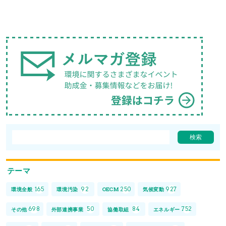
テーマ
165
92
250
927
環境全般
環境汚染
OECM
気候変動
698
50
84
752
その他
外部連携事業
協働取組
エネルギー