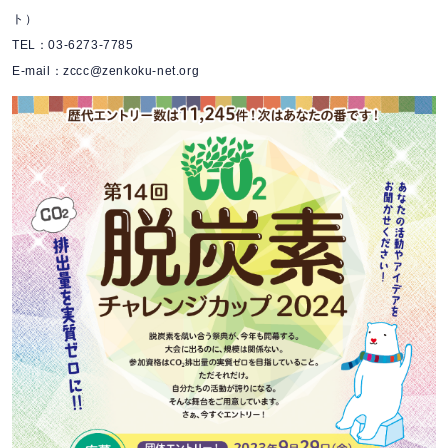
ト）
TEL：03-6273-7785
E-mail：zccc@zenkoku-net.org