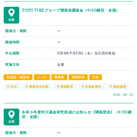
TOYO TIRE グループ環境保護基金（9/30締切・全国）
全国
開催日・期間
ー
開催時間
ー
申込期限
2026年9月30日（水）当日消印有効
実施主体
企業
助成金・補助金
ユース
事業者
民間団体
行政
#
#
#
#
#
ESD
環境保全活動
環境教育
生物多様性
資源循環
2026 . 08 . 07
令和９年度河川基金研究助成のお知らせ《関係団体》（9/30締
切・全国）
全国
開催日・期間
ー