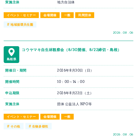
実施主体
地方自治体
イベント・セミナー
会場開催
一般
民間団体
#
地域循環共生圏
2026 . 08 . 06
コウヤマキ自生林観察会（8/30開催、8/22締切・島根）
島根県
開催日・期間
2026年8月30日（日）
開催時間
10：00～14：00
申込期限
2026年8月22日（土）
実施主体
団体 公益法人 NPO等
イベント・セミナー
会場開催
一般
#
#
その他
生物多様性
2026 . 08 . 06