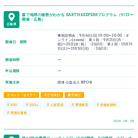
森で地球の秘密がわかる EARTHKEEPERSプログラム（9/21〜
開催・広島）
広島県
事前説明会：9月6日(日) 19:00〜20:00〈オ
ンライン(zoom)〉 第１回：9月21日(月・
開催日・期間
祝)〜23日(水･祝）〈2泊3日〉 第２回：10月31
日(土)〜11月1日(日) 〈1泊2日〉
開催時間
ー
申込期限
ー
実施主体
団体 公益法人 NPO等
イベント・セミナー
子ども向け
親子向け
#
#
#
#
#
ESD
SDGs
人材育成
環境教育
生物多様性
#
受講生募集
2026 . 08 . 05