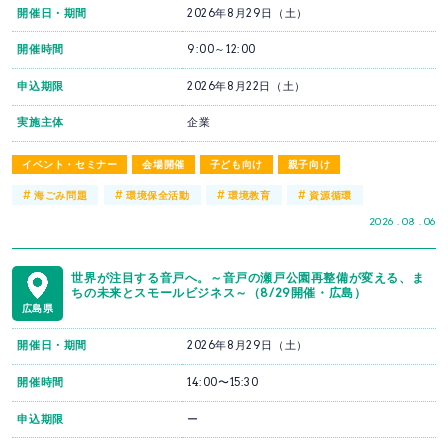
開催日・期間
2026年8月29日（土）
開催時間
9:00～12:00
申込期限
2026年8月22日（土）
実施主体
企業
イベント・セミナー
会場開催
子ども向け
親子向け
#
#
#
#
海ごみ問題
環境保全活動
環境教育
資源循環
2026 . 08 . 06
世界が注目する音戸へ。～音戸の瀬戸公園再整備が変える、ま
ちの未来とスモールビジネス～（8/29開催・広島）
広島県
開催日・期間
2026年8月29日（土）
開催時間
14:00〜15:30
申込期限
ー