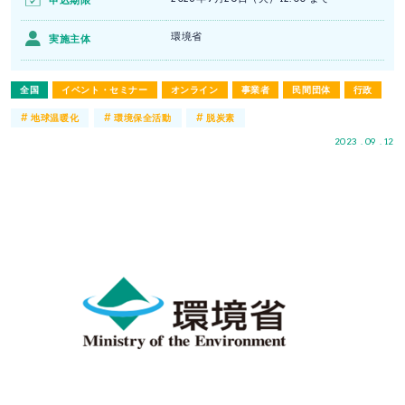
申込期限
環境省
実施主体
全国
イベント・セミナー
オンライン
事業者
民間団体
行政
#
#
#
地球温暖化
環境保全活動
脱炭素
2023 . 09 . 12