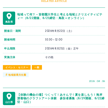
RELATED ARTICLE
地域って何？－首都圏大学生と考える地域とクリエイティビテ
ィー（8/22開催、8/21締切・鳥取＋オンライン）
鳥取県
開催日・期間
2026年8月22日（土）
開催時間
10:30～12:00
申込期限
2026年8月21日（金）正午
実施主体
その他
イベント・セミナー
一般
#
地域循環共生圏
2026 . 08 . 06
【体験の機会の場】つくって！あそんで！夏を楽しもう！海岸
漂着物のクラフトアート体験 参加者募集（8/29開催、8/22締
切・山口）
山口県