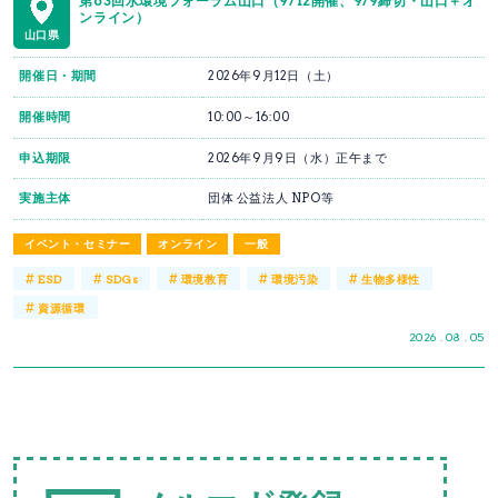
第63回水環境フォーラム山口（9/12開催、9/9締切・山口＋オ
ンライン）
山口県
開催日・期間
2026年9月12日（土）
開催時間
10:00～16:00
申込期限
2026年9月9日（水）正午まで
実施主体
団体 公益法人 NPO等
イベント・セミナー
オンライン
一般
#
#
#
#
#
ESD
SDGs
環境教育
環境汚染
生物多様性
#
資源循環
2026 . 08 . 05