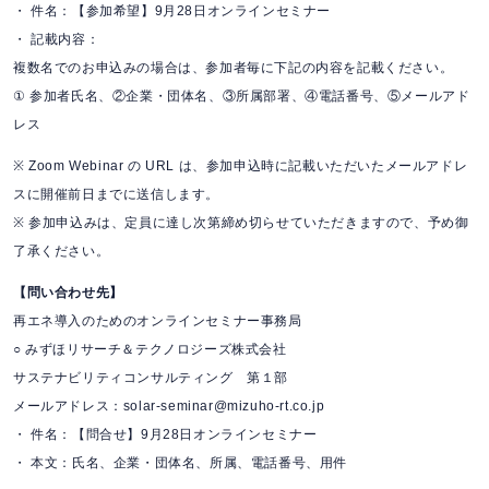
・ 件名：【参加希望】9月28日オンラインセミナー
・ 記載内容：
複数名でのお申込みの場合は、参加者毎に下記の内容を記載ください。
① 参加者氏名、②企業・団体名、③所属部署、④電話番号、⑤メールアド
レス
※ Zoom Webinar の URL は、参加申込時に記載いただいたメールアドレ
スに開催前日までに送信します。
※ 参加申込みは、定員に達し次第締め切らせていただきますので、予め御
了承ください。
【問い合わせ先】
再エネ導入のためのオンラインセミナー事務局
○ みずほリサーチ＆テクノロジーズ株式会社
サステナビリティコンサルティング 第１部
メールアドレス：solar-seminar@mizuho-rt.co.jp
・ 件名：【問合せ】9月28日オンラインセミナー
・ 本文：氏名、企業・団体名、所属、電話番号、用件