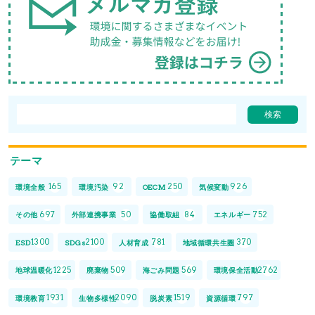
テーマ
165
92
250
926
環境全般
環境汚染
OECM
気候変動
697
50
84
752
その他
外部連携事業
協働取組
エネルギー
1300
2100
781
370
ESD
SDGs
人材育成
地域循環共生圏
1225
509
569
2762
地球温暖化
廃棄物
海ごみ問題
環境保全活動
1931
2090
1519
797
環境教育
生物多様性
脱炭素
資源循環