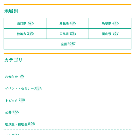
地域別
746
489
476
山口県
島根県
鳥取県
295
1132
847
他地方
広島県
岡山県
2957
全国
カテゴリ
99
お知らせ
3184
イベント・セミナー
708
トピック
366
公募
898
助成金・補助金