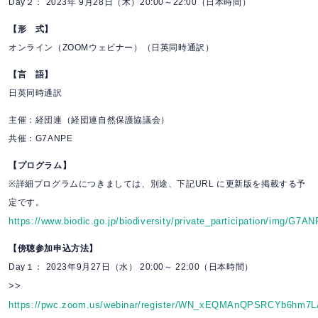
Day２： 2023年 9月28日（木）20:00～22:00（日本時間）
【形 式】
オンライン（ZOOMウェビナー）（日英同時通訳）
【言 語】
日英同時通訳
主催：経団連（経団連自然保護協議会）
共催：G7ANPE
【プログラム】
※詳細プログラムにつきましては、別途、下記URL に更新版を掲載する予
定です。
https://www.biodic.go.jp/biodiversity/private_participation/img
【傍聴参加申込方法】
Day１： 2023年9月27日（水） 20:00～ 22:00（日本時間）
>>
https://pwc.zoom.us/webinar/register/WN_xEQMAnQPSRCYb6hm7