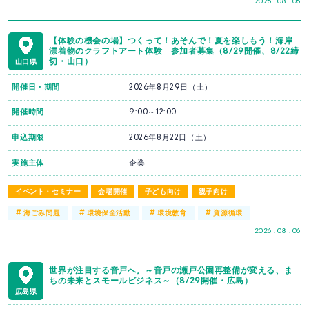
2026 . 08 . 06
【体験の機会の場】つくって！あそんで！夏を楽しもう！海岸
漂着物のクラフトアート体験 参加者募集（8/29開催、8/22締
切・山口）
山口県
開催日・期間
2026年8月29日（土）
開催時間
9:00～12:00
申込期限
2026年8月22日（土）
実施主体
企業
イベント・セミナー
会場開催
子ども向け
親子向け
#
#
#
#
海ごみ問題
環境保全活動
環境教育
資源循環
2026 . 08 . 06
世界が注目する音戸へ。～音戸の瀬戸公園再整備が変える、ま
ちの未来とスモールビジネス～（8/29開催・広島）
広島県