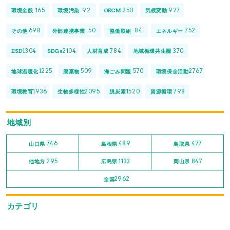
165
92
250
927
環境全般
環境汚染
OECM
気候変動
698
50
84
752
その他
外部連携事業
協働取組
エネルギー
1304
2104
784
370
ESD
SDGs
人材育成
地域循環共生圏
1225
509
570
2767
地球温暖化
廃棄物
海ごみ問題
環境保全活動
1936
2095
1520
798
環境教育
生物多様性
脱炭素
資源循環
地域別
746
489
477
山口県
島根県
鳥取県
295
1133
847
他地方
広島県
岡山県
2962
全国
カテゴリ