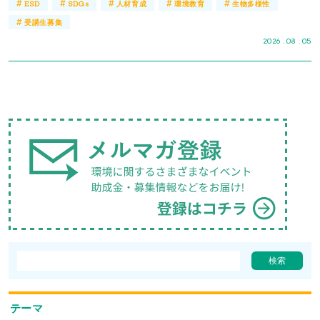
#
#
#
#
#
ESD
SDGs
人材育成
環境教育
生物多様性
#
受講生募集
2026 . 08 . 05
テーマ