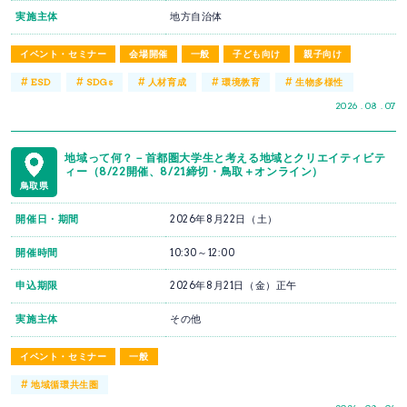
実施主体
地方自治体
イベント・セミナー
会場開催
一般
子ども向け
親子向け
#
#
#
#
#
ESD
SDGs
人材育成
環境教育
生物多様性
2026 . 08 . 07
地域って何？－首都圏大学生と考える地域とクリエイティビテ
ィー（8/22開催、8/21締切・鳥取＋オンライン）
鳥取県
開催日・期間
2026年8月22日（土）
開催時間
10:30～12:00
申込期限
2026年8月21日（金）正午
実施主体
その他
イベント・セミナー
一般
#
地域循環共生圏