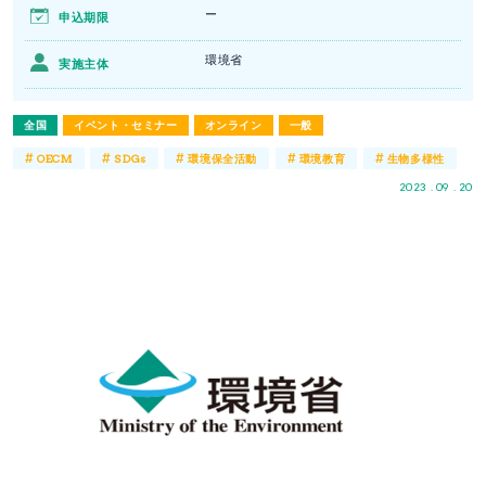
ー
申込期限
環境省
実施主体
全国
イベント・セミナー
オンライン
一般
#
#
#
#
#
OECM
SDGs
環境保全活動
環境教育
生物多様性
2023 . 09 . 20