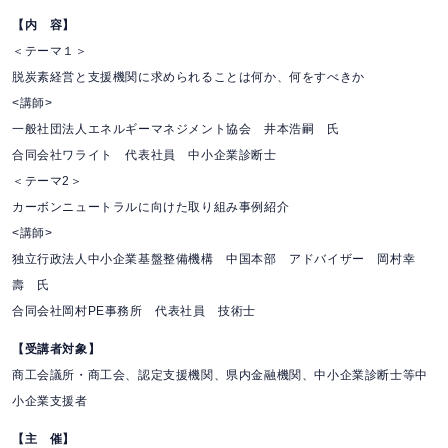
【内 容】
＜テーマ１＞
脱炭素経営と支援機関に求められることは何か、何をすべきか
<講師>
一般社団法人エネルギーマネジメント協会 井本浩嗣 氏
合同会社ワライト 代表社員 中小企業診断士
＜テーマ2＞
カーボンニュートラルに向けた取り組み事例紹介
<講師>
独立行政法人中小企業基盤整備機構 中国本部 アドバイザー 岡村幸
壽 氏
合同会社岡村PE事務所 代表社員 技術士
【受講者対象】
商工会議所・商工会、認定支援機関、県内金融機関、中小企業診断士等中
小企業支援者
【主 催】