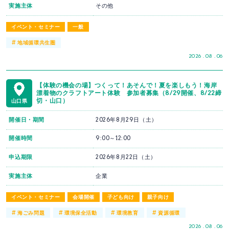
実施主体
その他
イベント・セミナー
一般
#
地域循環共生圏
2026 . 08 . 06
【体験の機会の場】つくって！あそんで！夏を楽しもう！海岸
漂着物のクラフトアート体験 参加者募集（8/29開催、8/22締
切・山口）
山口県
開催日・期間
2026年8月29日（土）
開催時間
9:00～12:00
申込期限
2026年8月22日（土）
実施主体
企業
イベント・セミナー
会場開催
子ども向け
親子向け
#
#
#
#
海ごみ問題
環境保全活動
環境教育
資源循環
2026 . 08 . 06