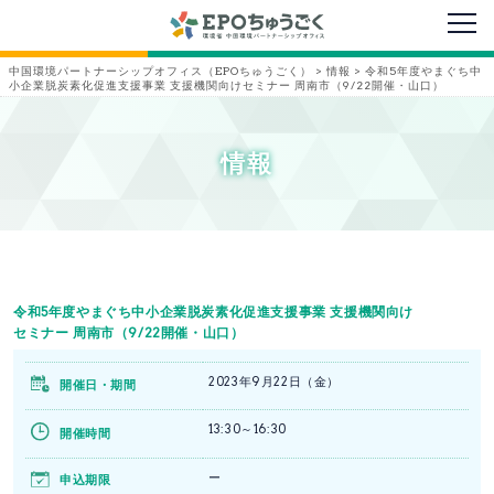
メニ
中国環境パートナーシップオフィス（EPOちゅうごく）
>
情報
>
令和5年度やまぐち中
小企業脱炭素化促進支援事業 支援機関向けセミナー 周南市（9/22開催・山口）
情報
令和5年度やまぐち中小企業脱炭素化促進支援事業 支援機関向け
セミナー 周南市（9/22開催・山口）
2023年9月22日（金）
開催日・期間
13:30～16:30
開催時間
ー
申込期限