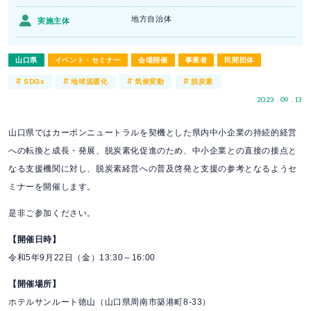
地方自治体
実施主体
山口県
イベント・セミナー
会場開催
事業者
民間団体
#
#
#
#
SDGs
地球温暖化
気候変動
脱炭素
2023 . 09 . 13
山口県ではカーボンニュートラルを契機とした県内中小企業の持続的経営
への転換と成長・発展、脱炭素化促進のため、中小企業との直接の接点と
なる支援機関に対し、脱炭素経営への普及啓発と支援の参考となるようセ
ミナーを開催します。
是非ご参加ください。
【開催日時】
令和5年9月22日（金）13:30～16:00
【開催場所】
ホテルサンルート徳山（山口県周南市築港町8-33）