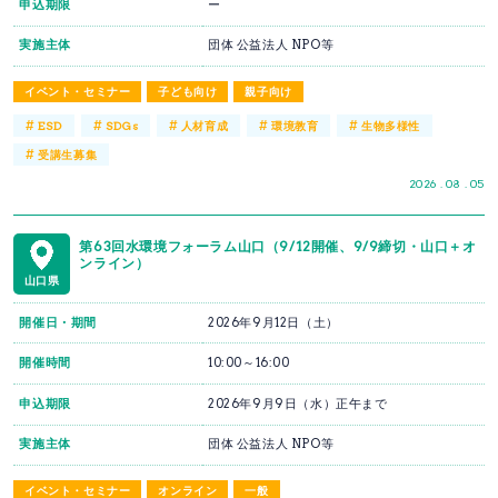
申込期限
ー
実施主体
団体 公益法人 NPO等
イベント・セミナー
子ども向け
親子向け
#
#
#
#
#
ESD
SDGs
人材育成
環境教育
生物多様性
#
受講生募集
2026 . 08 . 05
第63回水環境フォーラム山口（9/12開催、9/9締切・山口＋オ
ンライン）
山口県
開催日・期間
2026年9月12日（土）
開催時間
10:00～16:00
申込期限
2026年9月9日（水）正午まで
実施主体
団体 公益法人 NPO等
イベント・セミナー
オンライン
一般