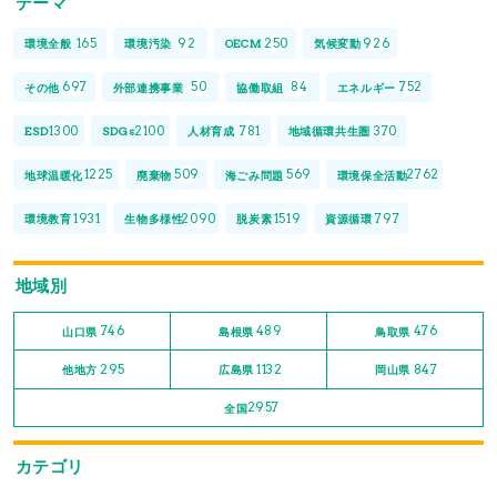
テーマ
165
92
250
926
環境全般
環境汚染
OECM
気候変動
697
50
84
752
その他
外部連携事業
協働取組
エネルギー
1300
2100
781
370
ESD
SDGs
人材育成
地域循環共生圏
1225
509
569
2762
地球温暖化
廃棄物
海ごみ問題
環境保全活動
1931
2090
1519
797
環境教育
生物多様性
脱炭素
資源循環
地域別
746
489
476
山口県
島根県
鳥取県
295
1132
847
他地方
広島県
岡山県
2957
全国
カテゴリ