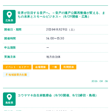
世界が注目する音戸へ。～音戸の瀬戸公園再整備が変える、ま
ちの未来とスモールビジネス～（8/29開催・広島）
広島県
開催日・期間
2026年8月29日（土）
開催時間
14:00〜15:30
申込期限
ー
実施主体
地方自治体
イベント・セミナー
会場開催
一般
民間団体
#
地域循環共生圏
2026 . 08 . 06
コウヤマキ自生林観察会（8/30開催、8/22締切・島根）
島根県