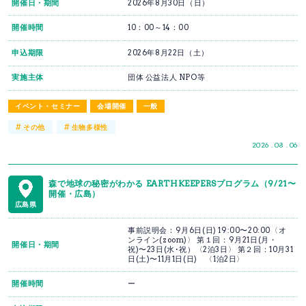
開催日・期間
2026年8月30日（日）
開催時間
10：00～14：00
申込期限
2026年8月22日（土）
実施主体
団体 公益法人 NPO等
イベント・セミナー
会場開催
一般
#
#
その他
生物多様性
2026 . 08 . 06
森で地球の秘密がわかる EARTHKEEPERSプログラム（9/21〜
開催・広島）
広島県
事前説明会：9月6日(日) 19:00〜20:00〈オ
ンライン(zoom)〉 第１回：9月21日(月・
開催日・期間
祝)〜23日(水･祝）〈2泊3日〉 第２回：10月31
日(土)〜11月1日(日) 〈1泊2日〉
開催時間
ー